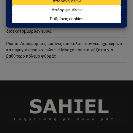
ιρανική πυραυλική επίθεση – Η Μέση Ανατολή εισέρχεται σε
ακόμη πιο επικίνδυνη φάση
Ανάλυση Andrew Korybko: Τι οδηγεί την προγραμματισμένη
επαναστρατιωτικοποίηση της Γερμανίας ύψους 800
δισεκατομμυρίων ευρώ;
Ρωσία: Δορυφορικές εικόνες αποκαλύπτουν νέα οχυρωμένα
καταφύγια αεροσκαφών – Η Μόσχα προετοιμάζεται για
βαθύτερο πόλεμο φθοράς