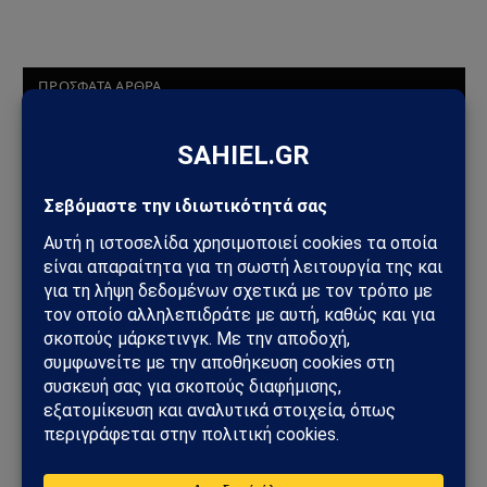
ΠΡΟΣΦΑΤΑ ΑΡΘΡΑ
Ηλεκτρική διασύνδεση Ελλάδας–Κύπρου: Η Meridiam παίρνει
τον έλεγχο του GSI – Η Γαλλία μπαίνει δυναμικά στο
γεωπολιτικό παιχνίδι
Σαουδική Αραβία – Υεμένη: Το Ριάντ προετοιμάζει μεγάλη
στρατιωτική επιχείρηση – Στο επίκεντρο Ερυθρά Θάλασσα και
Bab al-Mandab
Φωτιά στη Δυτική Αττική: Πύρινος κλοιός στα Μέγαρα –
Εκκενώσεις με 112 και μάχη με τις φλόγες
Μέγαρα: Γυναίκα παρασύρθηκε από συρμό του Προαστιακού –
Ανασύρθηκε χωρίς τις αισθήσεις της
ΗΠΑ – Ιράν: Νέος γύρος αμερικανικών βομβαρδισμών μετά την