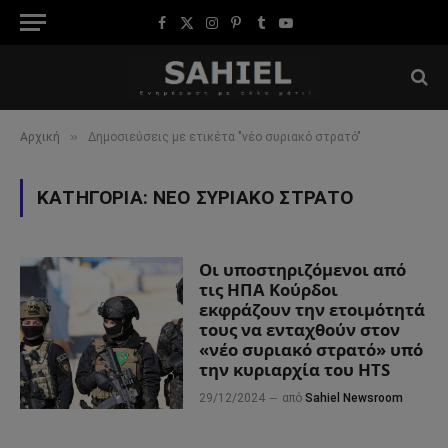
Facebook
X
Instagram
Pinterest
Tumblr
YouTube
(Twitter)
»
Αρχική
Δημοσιεύσεις με ετικέτα "νέο συριακό στρατό"
ΚΑΤΗΓΟΡΊΑ:
ΝΈΟ ΣΥΡΙΑΚΌ ΣΤΡΑΤΌ
Οι υποστηριζόμενοι από
τις ΗΠΑ Κούρδοι
εκφράζουν την ετοιμότητά
τους να ενταχθούν στον
«νέο συριακό στρατό» υπό
την κυριαρχία του HTS
29/12/2024
από
Sahiel Newsroom