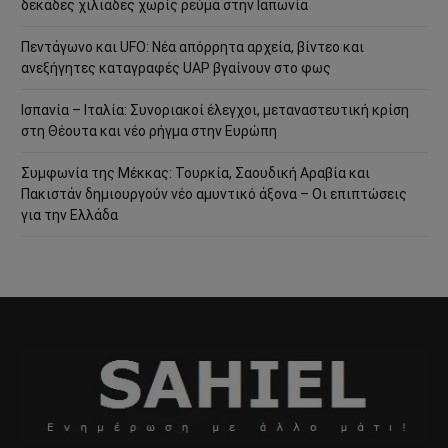
δεκάδες χιλιάδες χωρίς ρεύμα στην Ιαπωνία
Πεντάγωνο και UFO: Νέα απόρρητα αρχεία, βίντεο και
ανεξήγητες καταγραφές UAP βγαίνουν στο φως
Ισπανία – Ιταλία: Συνοριακοί έλεγχοι, μεταναστευτική κρίση
στη Θέουτα και νέο ρήγμα στην Ευρώπη
Συμφωνία της Μέκκας: Τουρκία, Σαουδική Αραβία και
Πακιστάν δημιουργούν νέο αμυντικό άξονα – Οι επιπτώσεις
για την Ελλάδα