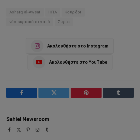
Asharq al-Awsat
ΗΠΑ
Κούρδοι
νέο συριακό στρατό
Συρία
Ακολουθήστε στο Instagram
Ακολουθήστε στο YouTube
Facebook
Twitter
Pinterest
Tumblr
Sahiel Newsroom
Facebook
X
Pinterest
Instagram
Tumblr
(Twitter)