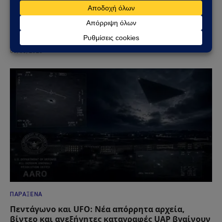
ΓΕΩΣΤΡΑΤΗΓΙΚΉ
Φλέγεται το πακιστανικά ελεγχόμενο Κασμίρ:
Νεκροί, συγκρούσεις και εκλογές υπό τη σκιά
μιας βαθιάς κρίσης
09/08/2026
ΠΑΡΆΞΕΝΑ
Πεντάγωνο και UFO: Νέα απόρρητα αρχεία,
βίντεο και ανεξήγητες καταγραφές UAP βγαίνουν