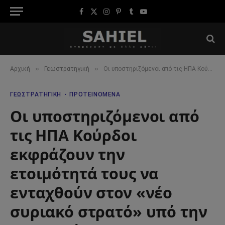
Facebook
X
Instagram
Pinterest
Tumblr
YouTube
(Twitter)
»
»
Αρχική
Γεωστρατηγική
Οι υποστηριζόμενοι από τις ΗΠΑ Κούρδοι εκφράζουν την ετοιμότητά τους να ενταχθούν στον «νέο συριακό στρατό» υπό την κυριαρχία του HTS
ΓΕΩΣΤΡΑΤΗΓΙΚΉ
ΠΡΟΤΕΙΝΌΜΕΝΑ
Οι υποστηριζόμενοι από
τις ΗΠΑ Κούρδοι
εκφράζουν την
ετοιμότητά τους να
ενταχθούν στον «νέο
συριακό στρατό» υπό την