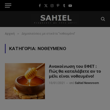
Facebook
X
Instagram
Pinterest
Tumblr
YouTube
(Twitter)
»
Αρχική
Δημοσιεύσεις με ετικέτα "νοθευμένο"
ΚΑΤΗΓΟΡΊΑ:
ΝΟΘΕΥΜΈΝΟ
Ανακοίνωση του ΕΦΕΤ :
Πώς θα καταλάβετε αν το
μέλι είναι νοθευμένο!
10/01/2021
από
Sahiel Newsroom