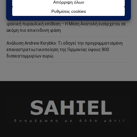
Ανασύρθηκε χωρίς τις αισθήσεις της
ΗΠΑ – Ιράν: Νέος γύρος αμερικανικών βομβαρδισμών μετά την
ιρανική πυραυλική επίθεση – Η Μέση Ανατολή εισέρχεται σε
ακόμη πιο επικίνδυνη φάση
Ανάλυση Andrew Korybko: Τι οδηγεί την προγραμματισμένη
επαναστρατιωτικοποίηση της Γερμανίας ύψους 800
δισεκατομμυρίων ευρώ;