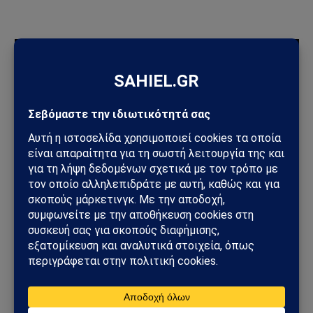
ΠΡΟΣΦΑΤΑ ΑΡΘΡΑ
Συμφωνία της Μέκκας: Τουρκία, Σαουδική Αραβία και
Πακιστάν δημιουργούν νέο αμυντικό άξονα – Οι επιπτώσεις
για την Ελλάδα
Ηλεκτρική διασύνδεση Ελλάδας–Κύπρου: Η Meridiam παίρνει
τον έλεγχο του GSI – Η Γαλλία μπαίνει δυναμικά στο
γεωπολιτικό παιχνίδι
Σαουδική Αραβία – Υεμένη: Το Ριάντ προετοιμάζει μεγάλη
στρατιωτική επιχείρηση – Στο επίκεντρο Ερυθρά Θάλασσα και
Bab al-Mandab
Φωτιά στη Δυτική Αττική: Πύρινος κλοιός στα Μέγαρα –
Εκκενώσεις με 112 και μάχη με τις φλόγες
Μέγαρα: Γυναίκα παρασύρθηκε από συρμό του Προαστιακού –