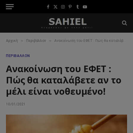
Facebook
X
Instagram
Pinterest
Tumblr
YouTube
(Twitter)
»
»
Αρχική
Περιβάλλον
Ανακοίνωση του ΕΦΕΤ : Πώς θα καταλάβετε αν το μέλι είναι νοθευμένο!
ΠΕΡΙΒΆΛΛΟΝ
Ανακοίνωση του ΕΦΕΤ :
Πώς θα καταλάβετε αν το
μέλι είναι νοθευμένο!
10/01/2021