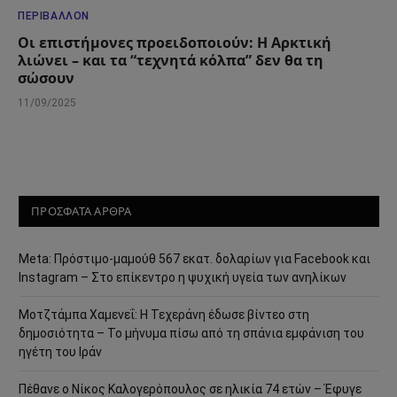
ΠΕΡΙΒΆΛΛΟΝ
Οι επιστήμονες προειδοποιούν: Η Αρκτική
λιώνει – και τα “τεχνητά κόλπα” δεν θα τη
σώσουν
11/09/2025
ΠΡΟΣΦΑΤΑ ΑΡΘΡΑ
Meta: Πρόστιμο-μαμούθ 567 εκατ. δολαρίων για Facebook και
Instagram – Στο επίκεντρο η ψυχική υγεία των ανηλίκων
Μοτζτάμπα Χαμενεΐ: Η Τεχεράνη έδωσε βίντεο στη
δημοσιότητα – Το μήνυμα πίσω από τη σπάνια εμφάνιση του
ηγέτη του Ιράν
Πέθανε ο Νίκος Καλογερόπουλος σε ηλικία 74 ετών – Έφυγε