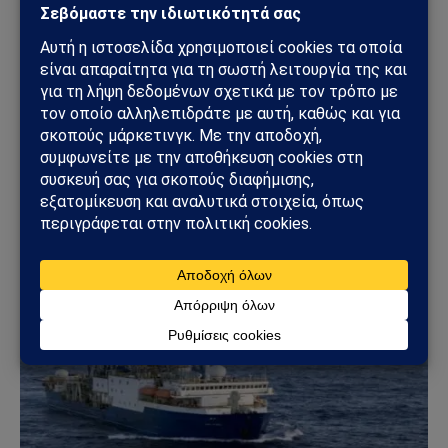
ΠΕΡΙΒΆΛΛΟΝ
Ιταλία: Άδεια μετ’ αποδοχών για φροντίδα
άρρωστων κατοικίδιων – Νέα εποχή στα
εργασιακά δικαιώματα
27/03/2026