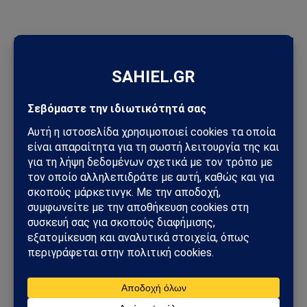
ΠΡΟΣΦΑΤΑ ΑΡΘΡΑ
Τυφώνας Dolphin: Σαρώνει την Οκινάουα – Τραυματίες,
δεκάδες χιλιάδες χωρίς ρεύμα στην Ιαπωνία
Πεντάγωνο και UFO: Νέα απόρρητα αρχεία, βίντεο και
ανεξήγητες καταγραφές UAP βγαίνουν στο φως
Ισπανία – Ιταλία: Συνοριακοί έλεγχοι, μεταναστευτική κρίση
στη Θέουτα και νέο ρήγμα στην Ευρώπη
Συμφωνία της Μέκκας: Τουρκία, Σαουδική Αραβία και
Πακιστάν δημιουργούν νέο αμυντικό άξονα – Οι επιπτώσεις
για την Ελλάδα
Ηλεκτρική διασύνδεση Ελλάδας–Κύπρου: Η Meridiam παίρνει
τον έλεγχο του GSI – Η Γαλλία μπαίνει δυναμικά στο
γεωπολιτικό παιχνίδι