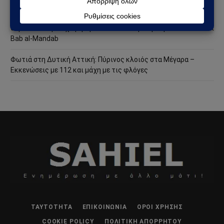
Σαουδική Αραβία – Υεμένη: Το Ριάντ προετοιμάζει μεγάλη
στρατιωτική επιχείρηση – Στο επίκεντρο Ερυθρά Θάλασσα και
Bab al-Mandab
Φωτιά στη Δυτική Αττική: Πύρινος κλοιός στα Μέγαρα –
Εκκενώσεις με 112 και μάχη με τις φλόγες
ΤΑΥΤΌΤΗΤΑ
ΕΠΙΚΟΙΝΩΝΊΑ
ΌΡΟΙ ΧΡΉΣΗΣ
COOKIE POLICY
ΠΟΛΙΤΙΚΉ ΑΠΟΡΡΉΤΟΥ