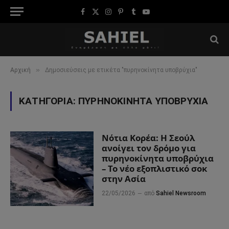
Facebook
X
Instagram
Pinterest
Tumblr
YouTube
(Twitter)
»
Αρχική
Δημοσιεύσεις με ετικέτα "πυρηνοκίνητα υποβρύχια"
ΚΑΤΗΓΟΡΊΑ:
ΠΥΡΗΝΟΚΊΝΗΤΑ ΥΠΟΒΡΎΧΙΑ
Νότια Κορέα: Η Σεούλ
ανοίγει τον δρόμο για
πυρηνοκίνητα υποβρύχια
– Το νέο εξοπλιστικό σοκ
στην Ασία
22/05/2026
από
Sahiel Newsroom