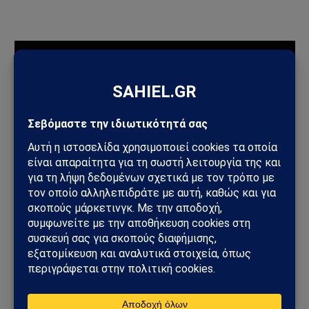
ΠΡΟΣΦΑΤΑ ΑΡΘΡΑ
Ηλεκτρική διασύνδεση Ελλάδας–Κύπρου: Η Meridiam παίρνει
τον έλεγχο του GSI – Η Γαλλία μπαίνει δυναμικά στο
γεωπολιτικό παιχνίδι
Σαουδική Αραβία – Υεμένη: Το Ριάντ προετοιμάζει μεγάλη
στρατιωτική επιχείρηση – Στο επίκεντρο Ερυθρά Θάλασσα και
Bab al-Mandab
Φωτιά στη Δυτική Αττική: Πύρινος κλοιός στα Μέγαρα –
Εκκενώσεις με 112 και μάχη με τις φλόγες
Μέγαρα: Γυναίκα παρασύρθηκε από συρμό του Προαστιακού –
Ανασύρθηκε χωρίς τις αισθήσεις της
ΗΠΑ – Ιράν: Νέος γύρος αμερικανικών βομβαρδισμών μετά την
ιρανική πυραυλική επίθεση – Η Μέση Ανατολή εισέρχεται σε