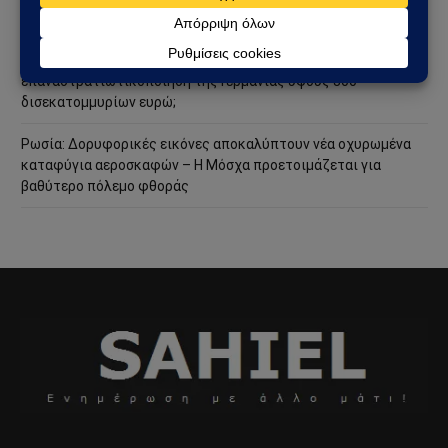
ακόμη πιο επικίνδυνη φάση
Ανάλυση Andrew Korybko: Τι οδηγεί την προγραμματισμένη
επαναστρατιωτικοποίηση της Γερμανίας ύψους 800
δισεκατομμυρίων ευρώ;
Ρωσία: Δορυφορικές εικόνες αποκαλύπτουν νέα οχυρωμένα
καταφύγια αεροσκαφών – Η Μόσχα προετοιμάζεται για
βαθύτερο πόλεμο φθοράς