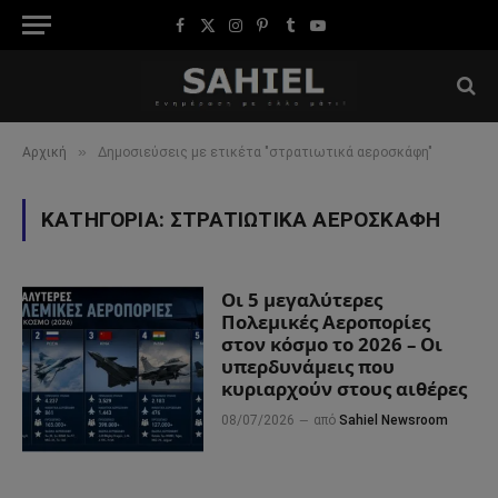
Facebook
X
Instagram
Pinterest
Tumblr
YouTube
(Twitter)
»
Αρχική
Δημοσιεύσεις με ετικέτα "στρατιωτικά αεροσκάφη"
ΚΑΤΗΓΟΡΊΑ:
ΣΤΡΑΤΙΩΤΙΚΆ ΑΕΡΟΣΚΆΦΗ
Οι 5 μεγαλύτερες
Πολεμικές Αεροπορίες
στον κόσμο το 2026 – Οι
υπερδυνάμεις που
κυριαρχούν στους αιθέρες
08/07/2026
από
Sahiel Newsroom