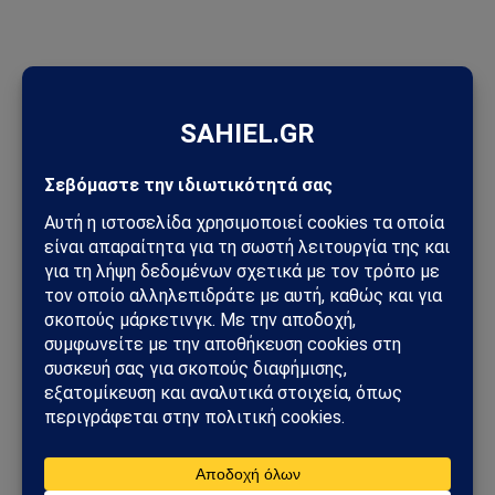
ΠΡΟΣΦΑΤΑ ΑΡΘΡΑ
Τυφώνας Dolphin: Σαρώνει την Οκινάουα – Τραυματίες,
δεκάδες χιλιάδες χωρίς ρεύμα στην Ιαπωνία
Πεντάγωνο και UFO: Νέα απόρρητα αρχεία, βίντεο και
ανεξήγητες καταγραφές UAP βγαίνουν στο φως
Ισπανία – Ιταλία: Συνοριακοί έλεγχοι, μεταναστευτική κρίση
στη Θέουτα και νέο ρήγμα στην Ευρώπη
Συμφωνία της Μέκκας: Τουρκία, Σαουδική Αραβία και
Πακιστάν δημιουργούν νέο αμυντικό άξονα – Οι επιπτώσεις
για την Ελλάδα
Ηλεκτρική διασύνδεση Ελλάδας–Κύπρου: Η Meridiam παίρνει