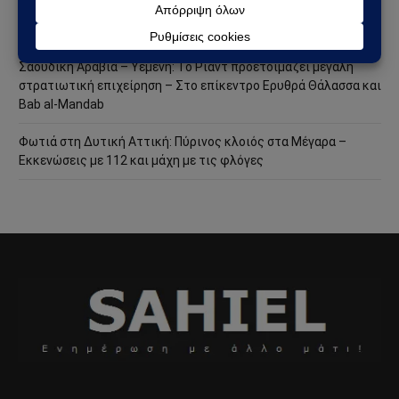
τον έλεγχο του GSI – Η Γαλλία μπαίνει δυναμικά στο
γεωπολιτικό παιχνίδι
Σαουδική Αραβία – Υεμένη: Το Ριάντ προετοιμάζει μεγάλη
στρατιωτική επιχείρηση – Στο επίκεντρο Ερυθρά Θάλασσα και
Bab al-Mandab
Φωτιά στη Δυτική Αττική: Πύρινος κλοιός στα Μέγαρα –
Εκκενώσεις με 112 και μάχη με τις φλόγες