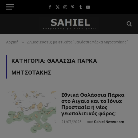
Facebook
X
Instagram
Pinterest
Tumblr
YouTube
(Twitter)
»
Αρχική
Δημοσιεύσεις με ετικέτα "θαλάσσια πάρκα Μητσοτάκης"
ΚΑΤΗΓΟΡΊΑ:
ΘΑΛΆΣΣΙΑ ΠΆΡΚΑ
ΜΗΤΣΟΤΆΚΗΣ
Εθνικά Θαλάσσια Πάρκα
στο Αιγαίο και το Ιόνιο:
Προστασία ή νέος
γεωπολιτικός φάρος;
21/07/2025
από
Sahiel Newsroom