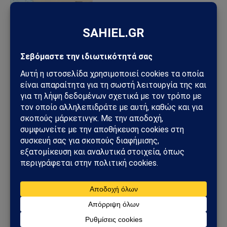
23/02/2026
από
Sahiel Newsroom
Τουρκική NAVTEX διετίας
στο Αιγαίο: Πώς τη
σερβίρουν τα
φιλοκυβερνητικά ΜΜΕ και
πώς οφείλει να απαντήσει
η Ελλάδα
23/01/2026
από
Sahiel Newsroom