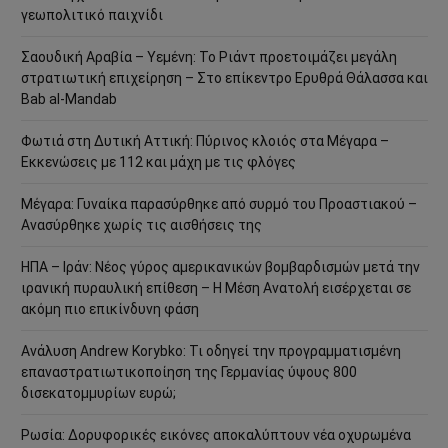
γεωπολιτικό παιχνίδι
Σαουδική Αραβία – Υεμένη: Το Ριάντ προετοιμάζει μεγάλη
στρατιωτική επιχείρηση – Στο επίκεντρο Ερυθρά Θάλασσα και
Bab al-Mandab
Φωτιά στη Δυτική Αττική: Πύρινος κλοιός στα Μέγαρα –
Εκκενώσεις με 112 και μάχη με τις φλόγες
Μέγαρα: Γυναίκα παρασύρθηκε από συρμό του Προαστιακού –
Ανασύρθηκε χωρίς τις αισθήσεις της
ΗΠΑ – Ιράν: Νέος γύρος αμερικανικών βομβαρδισμών μετά την
ιρανική πυραυλική επίθεση – Η Μέση Ανατολή εισέρχεται σε
ακόμη πιο επικίνδυνη φάση
Ανάλυση Andrew Korybko: Τι οδηγεί την προγραμματισμένη
επαναστρατιωτικοποίηση της Γερμανίας ύψους 800
δισεκατομμυρίων ευρώ;
Ρωσία: Δορυφορικές εικόνες αποκαλύπτουν νέα οχυρωμένα