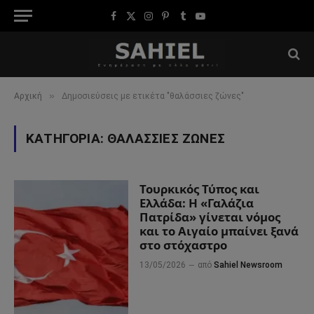
Facebook
X
Instagram
Pinterest
Tumblr
YouTube
(Twitter)
»
Αρχική
Δημοσιεύσεις με ετικέτα "θαλάσσιες ζώνες"
ΚΑΤΗΓΟΡΊΑ:
ΘΑΛΆΣΣΙΕΣ ΖΏΝΕΣ
Τουρκικός Τύπος και
Ελλάδα: Η «Γαλάζια
Πατρίδα» γίνεται νόμος
και το Αιγαίο μπαίνει ξανά
στο στόχαστρο
13/05/2026
από
Sahiel Newsroom