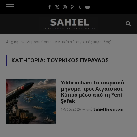
Facebook
X
Instagram
Pinterest
Tumblr
YouTube
(Twitter)
»
Αρχική
Δημοσιεύσεις με ετικέτα "τουρκικός πύραυλος"
ΚΑΤΗΓΟΡΊΑ:
ΤΟΥΡΚΙΚΌΣ ΠΎΡΑΥΛΟΣ
Yıldırımhan: Το τουρκικό
μήνυμα προς Αιγαίο και
Κύπρο μέσα από τη Yeni
Şafak
14/05/2026
από
Sahiel Newsroom