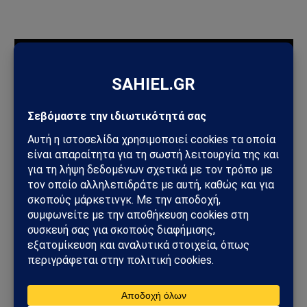
ΠΡΟΣΦΑΤΑ ΑΡΘΡΑ
Ηλεκτρική διασύνδεση Ελλάδας–Κύπρου: Η Meridiam παίρνει
τον έλεγχο του GSI – Η Γαλλία μπαίνει δυναμικά στο
γεωπολιτικό παιχνίδι
Σαουδική Αραβία – Υεμένη: Το Ριάντ προετοιμάζει μεγάλη
στρατιωτική επιχείρηση – Στο επίκεντρο Ερυθρά Θάλασσα και
Bab al-Mandab
Φωτιά στη Δυτική Αττική: Πύρινος κλοιός στα Μέγαρα –
Εκκενώσεις με 112 και μάχη με τις φλόγες
Μέγαρα: Γυναίκα παρασύρθηκε από συρμό του Προαστιακού –
Ανασύρθηκε χωρίς τις αισθήσεις της
ΗΠΑ – Ιράν: Νέος γύρος αμερικανικών βομβαρδισμών μετά την
ιρανική πυραυλική επίθεση – Η Μέση Ανατολή εισέρχεται σε