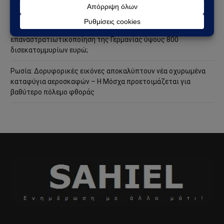
ακόμη πιο επικίνδυνη φάση
Ανάλυση Andrew Korybko: Τι οδηγεί την προγραμματισμένη
επαναστρατιωτικοποίηση της Γερμανίας ύψους 800
δισεκατομμυρίων ευρώ;
Ρωσία: Δορυφορικές εικόνες αποκαλύπτουν νέα οχυρωμένα
καταφύγια αεροσκαφών – Η Μόσχα προετοιμάζεται για
βαθύτερο πόλεμο φθοράς