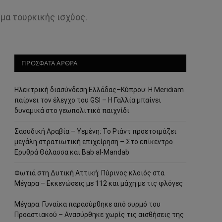
υμα τουρκικής ισχύος.
ΠΡΟΣΦΑΤΑ ΑΡΘΡΑ
Ηλεκτρική διασύνδεση Ελλάδας–Κύπρου: Η Meridiam
παίρνει τον έλεγχο του GSI – Η Γαλλία μπαίνει
δυναμικά στο γεωπολιτικό παιχνίδι
Σαουδική Αραβία – Υεμένη: Το Ριάντ προετοιμάζει
μεγάλη στρατιωτική επιχείρηση – Στο επίκεντρο
Ερυθρά Θάλασσα και Bab al-Mandab
Φωτιά στη Δυτική Αττική: Πύρινος κλοιός στα
Μέγαρα – Εκκενώσεις με 112 και μάχη με τις φλόγες
Μέγαρα: Γυναίκα παρασύρθηκε από συρμό του
Προαστιακού – Ανασύρθηκε χωρίς τις αισθήσεις της