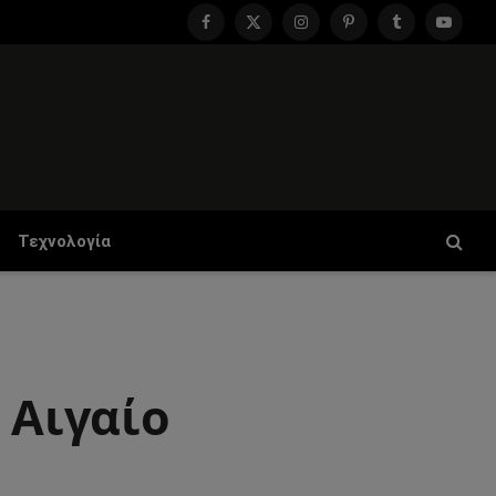
Facebook
X
Instagram
Pinterest
Tumblr
YouTu
(Twitter)
Τεχνολογία
 Αιγαίο