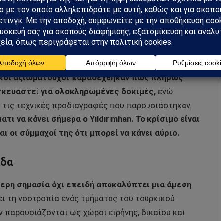
ων, ταχύτητα έως Mach 25 και δυνατότητα μεταφοράς
ι η παραγωγή του δεν έχει ακόμη αρχίσει, στοιχείο
η σε φάση παρουσίασης και ανάπτυξης, όχι
ύρκοι αξιωματούχοι παραδέχθηκαν πως πλήρως
σκευαστεί για ολοκληρωμένες δοκιμές,
ενώ
 τις τεχνικές προδιαγραφές που παρουσιάστηκαν.
ατι να κάνει σήμερα ο Yıldırımhan. Το κρίσιμο είναι
αι οι σύμμαχοί της ότι μπορεί να κάνει αύριο.
άδα
τερη σημασία όχι επειδή αποκαλύπτει μια άμεση
 τη νοοτροπία ενός τμήματος του τουρκικού
ν παρουσιάζονται ως χώροι ειρήνης, δικαίου και