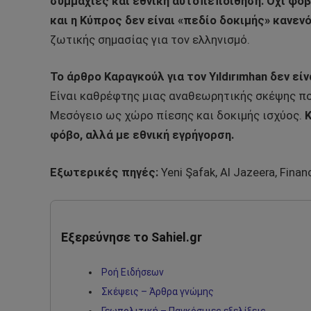
συμμαχίες και εθνική αυτοπεποίθηση. Όχι φοβ
και η Κύπρος δεν είναι «πεδίο δοκιμής» κανενό
ζωτικής σημασίας για τον ελληνισμό.
Το άρθρο Καραγκούλ για τον Yıldırımhan δεν ε
Είναι καθρέφτης μιας αναθεωρητικής σκέψης που
Μεσόγειο ως χώρο πίεσης και δοκιμής ισχύος.
Κ
φόβο, αλλά με εθνική εγρήγορση.
Εξωτερικές πηγές:
Yeni Şafak, Al Jazeera, Finan
Εξερεύνησε το Sahiel.gr
Ροή Ειδήσεων
Σκέψεις – Άρθρα γνώμης
Γεωπολιτική – Παγκόσμιες εξελίξεις