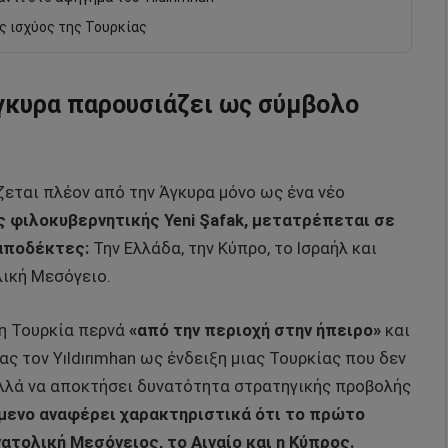
ής ισχύος της Τουρκίας
Άγκυρα παρουσιάζει ως σύμβολο
ζεται πλέον από την Άγκυρα μόνο ως ένα νέο
ς φιλοκυβερνητικής Yeni Şafak, μετατρέπεται σε
αποδέκτες:
Την Ελλάδα, την Κύπρο, το Ισραήλ και
λική Μεσόγειο.
 η Τουρκία περνά
«από την περιοχή στην ήπειρο»
και
 τον Yıldırımhan ως ένδειξη μιας Τουρκίας που δεν
 αλλά να αποκτήσει δυνατότητα στρατηγικής προβολής
ίμενο αναφέρει χαρακτηριστικά ότι το πρώτο
νατολική Μεσόγειος, το Αιγαίο και η Κύπρος.