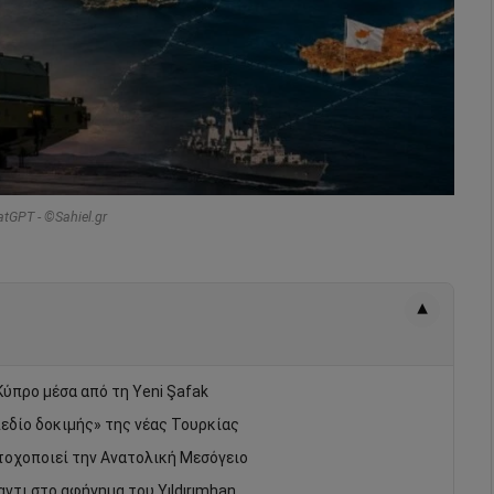
atGPT - ©Sahiel.gr
▾
 Κύπρο μέσα από τη Yeni Şafak
πεδίο δοκιμής» της νέας Τουρκίας
στοχοποιεί την Ανατολική Μεσόγειο
ντι στο αφήγημα του Yıldırımhan