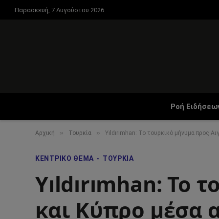
Παρασκευή, 7 Αυγούστου 2026
Ροή Ειδήσεω
»
»
Αρχική
Τουρκία
Yıldırımhan: Το τουρκικό μήνυμα προς Αιγ
ΚΕΝΤΡΙΚΌ ΘΈΜΑ
ΤΟΥΡΚΊΑ
Yıldırımhan: Το 
και Κύπρο μέσα α