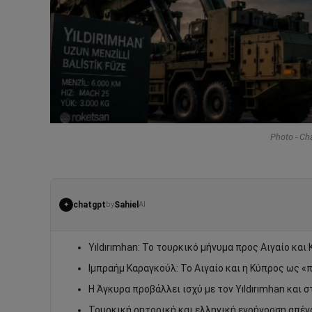
Photo - Ch
chatgpt
Sahiel
by
AI
✦
Yıldırımhan: Το τουρκικό μήνυμα προς Αιγαίο και
Ιμπραήμ Καραγκούλ: Το Αιγαίο και η Κύπρος ως «
Η Άγκυρα προβάλλει ισχύ με τον Yıldırımhan και 
Τουρκική ρητορική και ελληνική εγρήγορση απένα