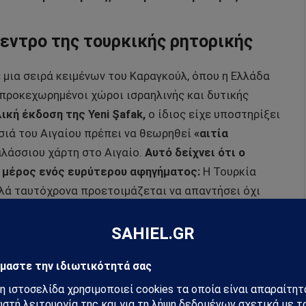
κεντρο της τουρκικής ρητορικής
ε μια σειρά κειμένων του Καραγκούλ, όπου η Ελλάδα
προκεχωρημένοι χώροι ισραηλινής και δυτικής
ική έκδοση της Yeni Şafak,
ο ίδιος είχε υποστηρίξει
ησιά του Αιγαίου πρέπει να θεωρηθεί
«αιτία
λάσσιου χάρτη στο Αιγαίο.
Αυτό δείχνει ότι ο
ς μέρος ενός ευρύτερου αφηγήματος:
Η Τουρκία
λά ταυτόχρονα προετοιμάζεται να απαντήσει όχι
αι για κλασική προβολή ισχύος, ντυμένη με λόγο
ιεθνή μέσα, ο Yıldırımhan παρουσιάστηκε ως