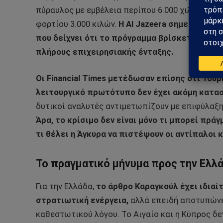
πύραυλος με εμβέλεια περίπου 6.000 χιλιομέτρ
φορτίου 3.000 κιλών.
Η Al Jazeera σημειώνει ότ
που δείχνει ότι το πρόγραμμα βρίσκεται ακόμ
πλήρους επιχειρησιακής ένταξης.
Οι Financial Times μετέδωσαν επίσης ότι Το
λειτουργικό πρωτότυπο δεν έχει ακόμη κατα
δυτικοί αναλυτές αντιμετωπίζουν με επιφύλαξη
Άρα, το κρίσιμο δεν είναι μόνο τι μπορεί πράγμ
τι θέλει η Άγκυρα να πιστέψουν οι αντίπαλοι κ
Το πραγματικό μήνυμα προς την Ελλ
Για την Ελλάδα,
το άρθρο Καραγκούλ έχει ιδιαί
στρατιωτική ενέργεια,
αλλά επειδή αποτυπώνει
καθεστωτικού λόγου. Το Αιγαίο και η Κύπρος δε