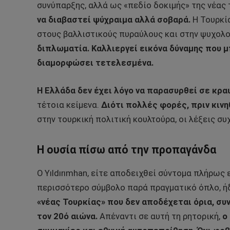
συνύπαρξης, αλλά ως «πεδίο δοκιμής» της νέας 
να διαβαστεί ψύχραιμα αλλά σοβαρά.
Η Τουρκία
στους βαλλιστικούς πυραύλους και στην ψυχολο
διπλωματία. Καλλιεργεί εικόνα δύναμης που μπ
διαμορφώσει τετελεσμένα.
Η Ελλάδα δεν έχει λόγο να παρασυρθεί σε κρα
τέτοια κείμενα.
Διότι πολλές φορές, πριν κινη
στην τουρκική πολιτική κουλτούρα, οι λέξεις σ
Η ουσία πίσω από την προπαγάνδα
Ο Yıldırımhan, είτε αποδειχθεί σύντομα πλήρως
περισσότερο σύμβολο παρά πραγματικό όπλο, ήδ
«νέας Τουρκίας» που δεν αποδέχεται όρια, σ
τον 20ό αιώνα.
Απέναντι σε αυτή τη ρητορική,
ο