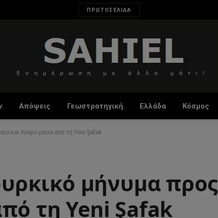
ΠΡΩΤΟΣΕΛΙΔΑ
ν
Απόψεις
Γεωστρατηγική
Ελλάδα
Κόσμος
αίο και Κύπρο μέσα από τη Yeni Şafak
τουρκικό μήνυμα προς
πό τη Yeni Şafak