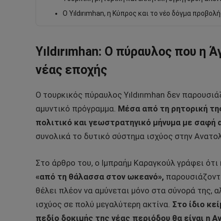
Ο Yıldırımhan, η Κύπρος και το νέο δόγμα προβολ
Yıldırımhan: Ο πύραυλος που η 
νέας εποχής
Ο τουρκικός πύραυλος Yıldırımhan δεν παρουσιά
αμυντικό πρόγραμμα.
Μέσα από τη ρητορική τη
πολιτικό και γεωστρατηγικό μήνυμα με σαφή 
συνολικά το δυτικό σύστημα ισχύος στην Ανατο
Στο άρθρο του, ο Ιμπραήμ Καραγκούλ γράφει ότι
«από τη θάλασσα στον ωκεανό»,
παρουσιάζοντας
θέλει πλέον να αμύνεται μόνο στα σύνορά της,
ισχύος σε πολύ μεγαλύτερη ακτίνα.
Στο ίδιο κε
πεδίο δοκιμής της νέας περιόδου θα είναι η Α