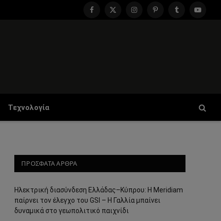
Facebook
X
Instagram
Pinterest
Tumblr
YouTu
(Twitter)
Τεχνολογία
ΠΡΟΣΦΑΤΑ ΑΡΘΡΑ
Ηλεκτρική διασύνδεση Ελλάδας–Κύπρου: Η Meridiam
παίρνει τον έλεγχο του GSI – Η Γαλλία μπαίνει
δυναμικά στο γεωπολιτικό παιχνίδι