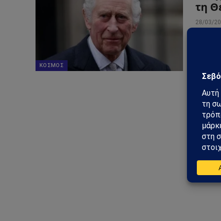
τη Θ
28/03/2
Ο βασι
προσωρ
Σύμφων
ΚΌΣΜΟΣ