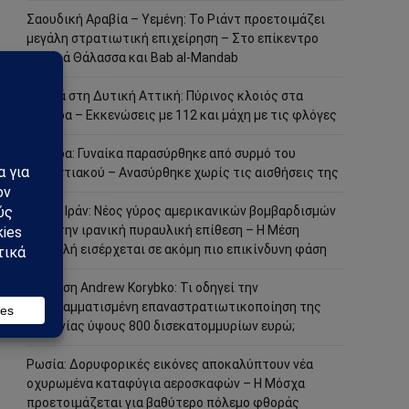
Σαουδική Αραβία – Υεμένη: Το Ριάντ προετοιμάζει
μεγάλη στρατιωτική επιχείρηση – Στο επίκεντρο
Ερυθρά Θάλασσα και Bab al-Mandab
Φωτιά στη Δυτική Αττική: Πύρινος κλοιός στα
Μέγαρα – Εκκενώσεις με 112 και μάχη με τις φλόγες
Μέγαρα: Γυναίκα παρασύρθηκε από συρμό του
Προαστιακού – Ανασύρθηκε χωρίς τις αισθήσεις της
ΗΠΑ – Ιράν: Νέος γύρος αμερικανικών βομβαρδισμών
μετά την ιρανική πυραυλική επίθεση – Η Μέση
Ανατολή εισέρχεται σε ακόμη πιο επικίνδυνη φάση
Ανάλυση Andrew Korybko: Τι οδηγεί την
προγραμματισμένη επαναστρατιωτικοποίηση της
Γερμανίας ύψους 800 δισεκατομμυρίων ευρώ;
Ρωσία: Δορυφορικές εικόνες αποκαλύπτουν νέα
οχυρωμένα καταφύγια αεροσκαφών – Η Μόσχα
προετοιμάζεται για βαθύτερο πόλεμο φθοράς