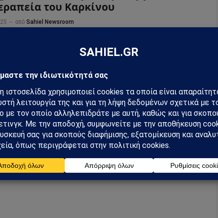
εραπεία του Καρκίνου
025
από
Sahiel Newsroom
λιάς ανέβαλε τις σημερινές του υποχρεώσεις λόγω
ινών παρενεργειών από τη θεραπεία του καρκίνου.
α με τα Ανάκτορα