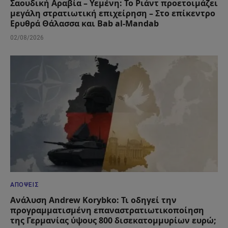
Σαουδική Αραβία – Υεμένη: Το Ριάντ προετοιμάζει
μεγάλη στρατιωτική επιχείρηση – Στο επίκεντρο
Ερυθρά Θάλασσα και Bab al-Mandab
02/08/2026
ΑΠΌΨΕΙΣ
Ανάλυση Andrew Korybko: Τι οδηγεί την
προγραμματισμένη επαναστρατιωτικοποίηση
της Γερμανίας ύψους 800 δισεκατομμυρίων ευρώ;