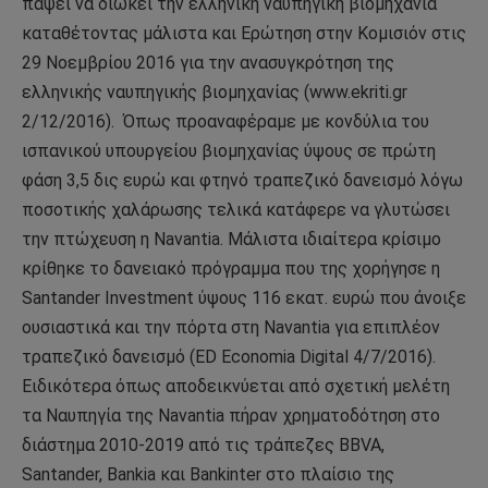
πάψει να διώκει την ελληνική ναυπηγική βιομηχανία
καταθέτοντας μάλιστα και Ερώτηση στην Κομισιόν στις
29 Νοεμβρίου 2016 για την ανασυγκρότηση της
ελληνικής ναυπηγικής βιομηχανίας (www.ekriti.gr
2/12/2016). Όπως προαναφέραμε με κονδύλια του
ισπανικού υπουργείου βιομηχανίας ύψους σε πρώτη
φάση 3,5 δις ευρώ και φτηνό τραπεζικό δανεισμό λόγω
ποσοτικής χαλάρωσης τελικά κατάφερε να γλυτώσει
την πτώχευση η Navantia. Μάλιστα ιδιαίτερα κρίσιμο
κρίθηκε το δανειακό πρόγραμμα που της χορήγησε η
Santander Investment ύψους 116 εκατ. ευρώ που άνοιξε
ουσιαστικά και την πόρτα στη Navantia για επιπλέον
τραπεζικό δανεισμό (ED Economia Digital 4/7/2016).
Ειδικότερα όπως αποδεικνύεται από σχετική μελέτη
τα Ναυπηγία της Navantia πήραν χρηματοδότηση στο
διάστημα 2010-2019 από τις τράπεζες BBVA,
Santander, Bankia και Bankinter στο πλαίσιο της