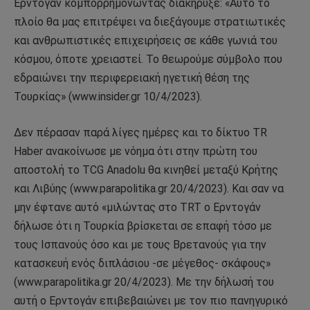
Ερντογάν κομπορρημονώντας διακήρυξε: «Αυτό το
πλοίο θα μας επιτρέψει να διεξάγουμε στρατιωτικές
και ανθρωπιστικές επιχειρήσεις σε κάθε γωνιά του
κόσμου, όποτε χρειαστεί. Το θεωρούμε σύμβολο που
εδραιώνει την περιφερειακή ηγετική θέση της
Τουρκίας» (www.insider.gr 10/4/2023).
Δεν πέρασαν παρά λίγες ημέρες και το δίκτυο TR
Haber ανακοίνωσε με νόημα ότι στην πρώτη του
αποστολή το TCG Anadolu θα κινηθεί μεταξύ Κρήτης
και Λιβύης (www.parapolitika.gr 20/4/2023). Και σαν να
μην έφτανε αυτό «μιλώντας στο TRT ο Ερντογάν
δήλωσε ότι η Τουρκία βρίσκεται σε επαφή τόσο με
τους Ισπανούς όσο και με τους Βρετανούς για την
κατασκευή ενός διπλάσιου -σε μέγεθος- σκάφους»
(www.parapolitika.gr 20/4/2023). Με την δήλωσή του
αυτή ο Ερντογάν επιβεβαιώνει με τον πιο πανηγυρικό