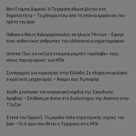
Μοτζτάμπα Χαμενεΐ: Η Τεχεράνη έδωσε βίντεο στη
δημοσιότητα – Το μήνυμα πίσω από τη σπάνια εμφάνιση του
ηγέτη του Ιράν
Πέθανε ο Νίκος Καλογερόπουλος σε ηλικία 74 ετών – Έφυγε
ένας αυθεντικός άνθρωπος του ελληνικού κινηματογράφου
Unitree: Πώς η κινεζική εταιρεία ρομπότ «πρόλαβε» τους
νέους περιορισμούς των ΗΠΑ
Συναγερμός για πυρκαγιές στην Ελλάδα: Σε πλήρη επιφυλακή
ο κρατικός μηχανισμός – Άνεμοι έως 9 μποφόρ
Χούθι χτύπησαν την ενεργειακή καρδιά της Σαουδικής
Αραβίας – Επίθεση με drone στο διυλιστήριο της Aramco στην
Τζαζάν
Στενά του Ορμούζ: Το μεγάλο όπλο στρατηγικής ισχύος του
Ιράν – Οι 6 όροι που θέτει η Τεχεράνη στις ΗΠΑ