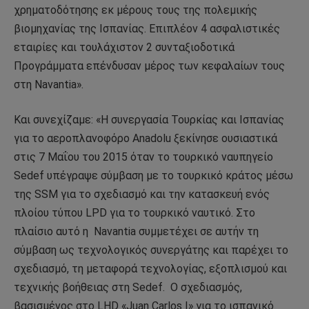
χρηματοδότησης εκ μέρους τους της πολεμικής
βιομηχανίας της Ισπανίας. Επιπλέον 4 ασφαλιστικές
εταιρίες και τουλάχιστον 2 συνταξιοδοτικά
Προγράμματα επένδυσαν μέρος των κεφαλαίων τους
στη Navantia».
Και συνεχίζαμε: «Η συνεργασία Τουρκίας και Ισπανίας
για το αεροπλανοφόρο Anadolu ξεκίνησε ουσιαστικά
στις 7 Μαΐου του 2015 όταν το τουρκικό ναυπηγείο
Sedef υπέγραψε σύμβαση με το τουρκικό κράτος μέσω
της SSM για το σχεδιασμό και την κατασκευή ενός
πλοίου τύπου LPD για το τουρκικό ναυτικό. Στο
πλαίσιο αυτό η Navantia συμμετέχει σε αυτήν τη
σύμβαση ως τεχνολογικός συνεργάτης και παρέχει το
σχεδιασμό, τη μεταφορά τεχνολογίας, εξοπλισμού και
τεχνικής βοήθειας στη Sedef. Ο σχεδιασμός,
βασισμένος στο LHD «Juan Carlos I» για το ισπανικό