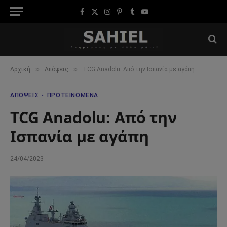
Facebook
X
Instagram
Pinterest
Tumblr
YouTube
(Twitter)
»
»
Αρχική
Απόψεις
TCG Anadolu: Από την Ισπανία με αγάπη
ΑΠΌΨΕΙΣ
ΠΡΟΤΕΙΝΌΜΕΝΑ
TCG Anadolu: Από την
Ισπανία με αγάπη
24/04/2023