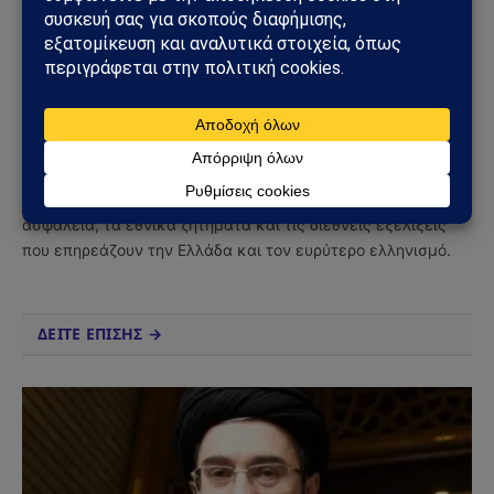
Facebook
Twitter
Pinterest
Tumblr
Sahiel Newsroom
Facebook
X
Pinterest
Instagram
Tumblr
(Twitter)
Το Sahiel.gr είναι ανεξάρτητη ψηφιακή πύλη ενημέρωσης
και ανάλυσης με έμφαση στη γεωπολιτική, τη διεθνή
ασφάλεια, τα εθνικά ζητήματα και τις διεθνείς εξελίξεις
που επηρεάζουν την Ελλάδα και τον ευρύτερο ελληνισμό.
ΔΕΙΤΕ ΕΠΙΣΗΣ →