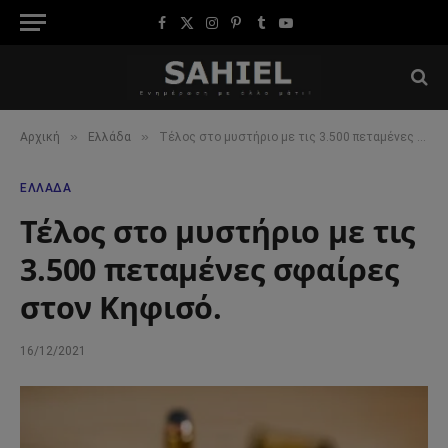
Facebook
X
Instagram
Pinterest
Tumblr
YouTube
(Twitter)
»
»
Αρχική
Ελλάδα
Τέλος στο μυστήριο με τις 3.500 πεταμένες σφαίρες στον Κηφισό.
ΕΛΛΆΔΑ
Τέλος στο μυστήριο με τις
3.500 πεταμένες σφαίρες
στον Κηφισό.
16/12/2021