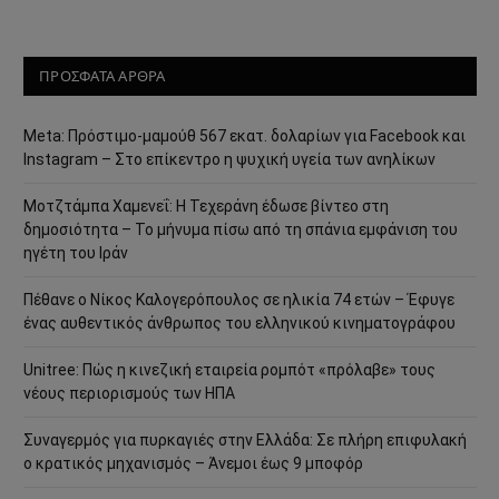
ΠΡΟΣΦΑΤΑ ΑΡΘΡΑ
Meta: Πρόστιμο-μαμούθ 567 εκατ. δολαρίων για Facebook και
Instagram – Στο επίκεντρο η ψυχική υγεία των ανηλίκων
Μοτζτάμπα Χαμενεΐ: Η Τεχεράνη έδωσε βίντεο στη
δημοσιότητα – Το μήνυμα πίσω από τη σπάνια εμφάνιση του
ηγέτη του Ιράν
Πέθανε ο Νίκος Καλογερόπουλος σε ηλικία 74 ετών – Έφυγε
ένας αυθεντικός άνθρωπος του ελληνικού κινηματογράφου
Unitree: Πώς η κινεζική εταιρεία ρομπότ «πρόλαβε» τους
νέους περιορισμούς των ΗΠΑ
Συναγερμός για πυρκαγιές στην Ελλάδα: Σε πλήρη επιφυλακή
ο κρατικός μηχανισμός – Άνεμοι έως 9 μποφόρ