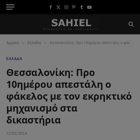
Facebook
X
Instagram
Pinterest
Tumblr
YouTube
(Twitter)
»
»
Αρχική
Ελλάδα
Θεσσαλονίκη: Προ 10ημέρου απεστάλη ο φάκελος με τον εκρηκτικό μηχανισμό στα δικαστήρια
ΕΛΛΆΔΑ
Θεσσαλονίκη: Προ
10ημέρου απεστάλη ο
φάκελος με τον εκρηκτικό
μηχανισμό στα
δικαστήρια
12/02/2024