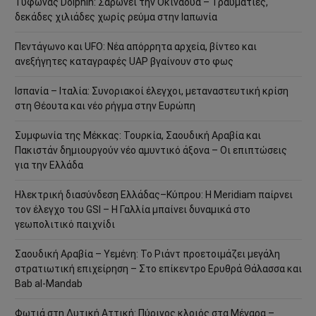
Τυφώνας Dolphin: Σαρώνει την Οκινάουα – Τραυματίες,
δεκάδες χιλιάδες χωρίς ρεύμα στην Ιαπωνία
Πεντάγωνο και UFO: Νέα απόρρητα αρχεία, βίντεο και
ανεξήγητες καταγραφές UAP βγαίνουν στο φως
Ισπανία – Ιταλία: Συνοριακοί έλεγχοι, μεταναστευτική κρίση
στη Θέουτα και νέο ρήγμα στην Ευρώπη
Συμφωνία της Μέκκας: Τουρκία, Σαουδική Αραβία και
Πακιστάν δημιουργούν νέο αμυντικό άξονα – Οι επιπτώσεις
για την Ελλάδα
Ηλεκτρική διασύνδεση Ελλάδας–Κύπρου: Η Meridiam παίρνει
τον έλεγχο του GSI – Η Γαλλία μπαίνει δυναμικά στο
γεωπολιτικό παιχνίδι
Σαουδική Αραβία – Υεμένη: Το Ριάντ προετοιμάζει μεγάλη
στρατιωτική επιχείρηση – Στο επίκεντρο Ερυθρά Θάλασσα και
Bab al-Mandab
Φωτιά στη Δυτική Αττική: Πύρινος κλοιός στα Μέγαρα –