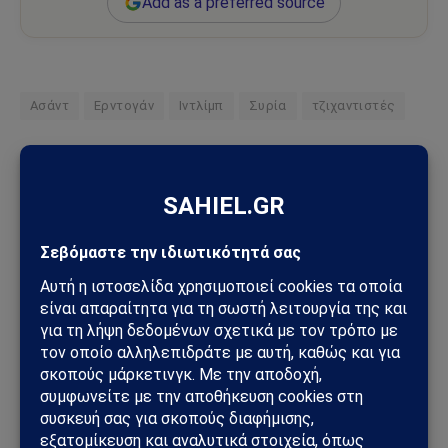
Add as a preferred source
Ασάντ
Ερντογάν
Ιντλίμπ
Συρία
τζιχαντιστές
Ακολουθήστε στο Instagram
Ακολουθήστε στο YouTube
Facebook
Twitter
Pinterest
Tumblr
Sahiel Newsroom