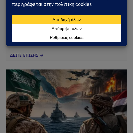
Facebook
X
Pinterest
Instagram
Tumblr
(Twitter)
Το Sahiel.gr είναι ανεξάρτητη ψηφιακή πύλη ενημέρωσης
και ανάλυσης με έμφαση στη γεωπολιτική, τη διεθνή
ασφάλεια, τα εθνικά ζητήματα και τις διεθνείς εξελίξεις
που επηρεάζουν την Ελλάδα και τον ευρύτερο ελληνισμό.
ΔΕΙΤΕ ΕΠΙΣΗΣ →