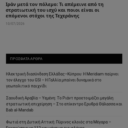
Ιράν μετά τον πόλεμο: Τι απέμεινε από τη
στρατιωτική του ισχύ και ποιοι είναι οι
επόμενοι στόχοι της Τεχεράνης
10/07/2026
ΠΡΟΣΦΑΤΑ ΑΡΘΡΑ
Ηλεκτρική διασύνδεση Ελλάδας–Κύπρου: Η Meridiam παίρνει
τον έλεγχο του GSI – Η Γαλλία μπαίνει δυναμικά στο
γεωπολιτικό παιχνίδι
Σαουδική Αραβία – Υεμένη: Το Ριάντ προετοιμάζει μεγάλη
στρατιωτική επιχείρηση – Στο επίκεντρο Ερυθρά Θάλασσα και
Bab al-Mandab
Φωτιά στη Δυτική Αττική: Πύρινος κλοιός στα Μέγαρα –
Εκκενώσεις με 112 και μάχη με τις φλόγες