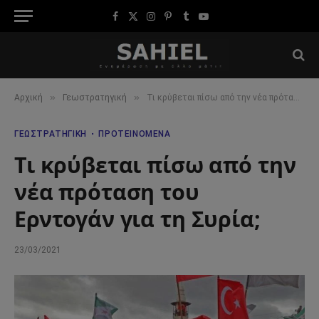
Facebook
X
Instagram
Pinterest
Tumblr
YouTube
(Twitter)
»
»
Αρχική
Γεωστρατηγική
Τι κρύβεται πίσω από την νέα πρόταση του Ερντογάν για τη Συρία;
ΓΕΩΣΤΡΑΤΗΓΙΚΉ
ΠΡΟΤΕΙΝΌΜΕΝΑ
Τι κρύβεται πίσω από την
νέα πρόταση του
Ερντογάν για τη Συρία;
23/03/2021