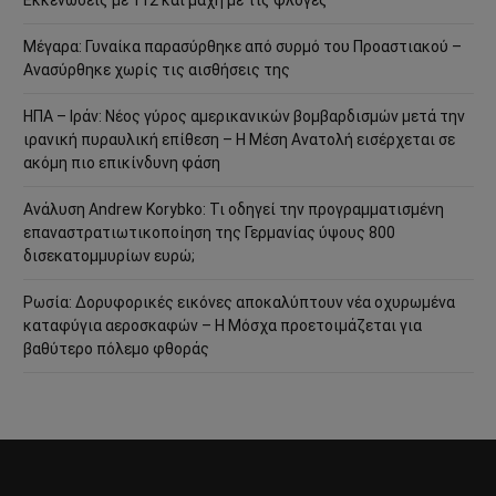
Μέγαρα: Γυναίκα παρασύρθηκε από συρμό του Προαστιακού –
Ανασύρθηκε χωρίς τις αισθήσεις της
ΗΠΑ – Ιράν: Νέος γύρος αμερικανικών βομβαρδισμών μετά την
ιρανική πυραυλική επίθεση – Η Μέση Ανατολή εισέρχεται σε
ακόμη πιο επικίνδυνη φάση
Ανάλυση Andrew Korybko: Τι οδηγεί την προγραμματισμένη
επαναστρατιωτικοποίηση της Γερμανίας ύψους 800
δισεκατομμυρίων ευρώ;
Ρωσία: Δορυφορικές εικόνες αποκαλύπτουν νέα οχυρωμένα
καταφύγια αεροσκαφών – Η Μόσχα προετοιμάζεται για
βαθύτερο πόλεμο φθοράς