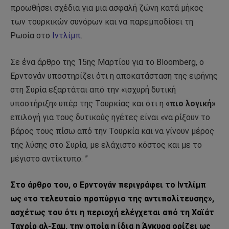
προωθήσει σχέδια για μια ασφαλή ζώνη κατά μήκος
των τουρκικών συνόρων και να παρεμποδίσει τη
Ρωσία στο
Ιντλίμπ
.
Σε ένα άρθρο της 15ης Μαρτίου για το Bloomberg, ο
Ερντογάν υποστηρίζει ότι η αποκατάσταση της ειρήνης
στη Συρία εξαρτάται από την «ισχυρή δυτική
υποστήριξη» υπέρ της Τουρκίας και ότι η
«πιο λογική»
επιλογή για τους δυτικούς ηγέτες είναι «να ρίξουν το
βάρος τους πίσω από την Τουρκία και να γίνουν μέρος
της λύσης στο Συρία, με ελάχιστο κόστος και με το
μέγιστο αντίκτυπο. ”
Στο άρθρο του, ο Ερντογάν περιγράφει το Ιντλίμπ
ως «το τελευταίο προπύργιο της αντιπολίτευσης»,
ασχέτως του ότι η περιοχή ελέγχεται από τη Χαϊάτ
Ταχρίρ αλ-Σαμ, την οποία η ίδια η Άγκυρα ορίζει ως