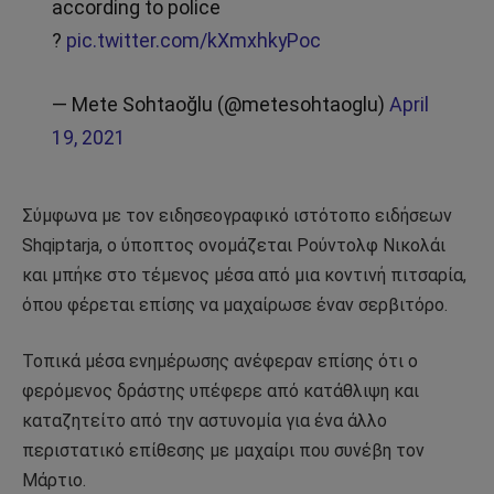
according to police
?
pic.twitter.com/kXmxhkyPoc
— Mete Sohtaoğlu (@metesohtaoglu)
April
19, 2021
Σύμφωνα με τον ειδησεογραφικό ιστότοπο ειδήσεων
Shqiptarja, ο ύποπτος ονομάζεται Ρούντολφ Νικολάι
και μπήκε στο τέμενος μέσα από μια κοντινή πιτσαρία,
όπου φέρεται επίσης να μαχαίρωσε έναν σερβιτόρο.
Τοπικά μέσα ενημέρωσης ανέφεραν επίσης ότι ο
φερόμενος δράστης υπέφερε από κατάθλιψη και
καταζητείτο από την αστυνομία για ένα άλλο
περιστατικό επίθεσης με μαχαίρι που συνέβη τον
Μάρτιο.