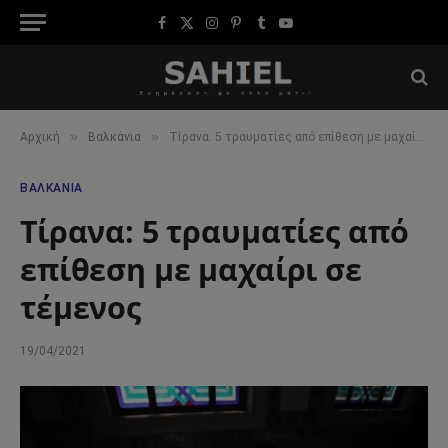
Facebook
X
Instagram
Pinterest
Tumblr
YouTube
(Twitter)
»
»
Αρχική
Βαλκάνια
Τίρανα: 5 τραυματίες από επίθεση με μαχαίρι σε τέμενος
ΒΑΛΚΆΝΙΑ
Τίρανα: 5 τραυματίες από
επίθεση με μαχαίρι σε
τέμενος
19/04/2021