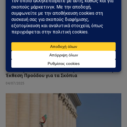
ΒΑΛΚΆΝΙΑ
«Βόμβα» στο Ευρωπαϊκό Κοινοβούλιο:
Αφαιρέθηκαν οι Αναφορές σε «Μακεδονική
Ταυτότητα» και «Μακεδονική Γλώσσα» από την
Έκθεση Προόδου για τα Σκόπια
04/07/2025