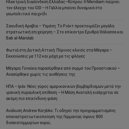
Ηλεκτρική διασύνδεση Ελλάδας–Κύπρου: Η Meridiam παίρνει
τον έλεγχο του GSI – Η Γαλλία μπαίνει δυναμικά στο
γεωπολιτικό παιχνίδι
Σαουδική Αραβία – Υεμένη: Το Ριάντ προετοιμάζει μεγάλη
στρατιωτική επιχείρηση – Στο επίκεντρο Ερυθρά Θάλασσα και
Bab al-Mandab
Φωτιά στη Δυτική Αττική: Πύρινος κλοιός στα Μέγαρα –
Εκκενώσεις με 112 και μάχη με τις φλόγες
Μέγαρα: Γυναίκα παρασύρθηκε από συρμό του Προαστιακού –
Ανασύρθηκε χωρίς τις αισθήσεις της
ΗΠΑ – Ιράν: Νέος γύρος αμερικανικών βομβαρδισμών μετά την
ιρανική πυραυλική επίθεση – Η Μέση Ανατολή εισέρχεται σε
ακόμη πιο επικίνδυνη φάση
Ανάλυση Andrew Korybko: Τι οδηγεί την προγραμματισμένη
επαναστρατιωτικοποίηση της Γερμανίας ύψους 800
δισεκατομμυρίων ευρώ;