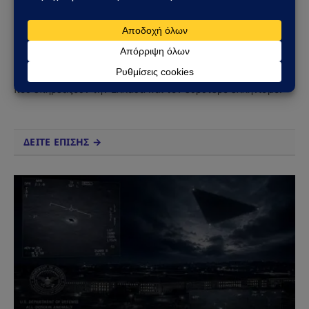
Facebook
X
Pinterest
Instagram
Tumblr
(Twitter)
Το Sahiel.gr είναι ανεξάρτητη ψηφιακή πύλη ενημέρωσης
και ανάλυσης με έμφαση στη γεωπολιτική, τη διεθνή
ασφάλεια, τα εθνικά ζητήματα και τις διεθνείς εξελίξεις
που επηρεάζουν την Ελλάδα και τον ευρύτερο ελληνισμό.
ΔΕΙΤΕ ΕΠΙΣΗΣ →