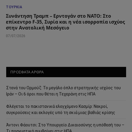
ΤΟΥΡΚΊΑ
Συνάντηση Τραμπ – Ερντογάν στο ΝΑΤΟ: Στο
επίκεντρο F-35, Συρία και η νέα ισορροπία ισχύος
στην Ανατολική Μεσόγειο
07/07/2026
ΠΡΟΣΦΑΤΑ ΑΡΘΡΑ
Στενά του Ορμούζ: Το μεγάλο όπλο στρατηγικής ισχύος του
Ιράν – Οι 6 όροι που θέτει η Τεχεράνη στις ΗΠΑ
Φλέγεται το πακιστανικά ελεγχόμενο Κασμίρ: Νεκροί,
συγκρούσεις και εκλογές υπό τη σκιά μιας βαθιάς κρίσης
Άντονι Φάουτσι: Στο Υπουργείο Δικαιοσύνης η υπόθεσή του –
Τι πραγματικά συμβαίνει στις ΗΠΑ