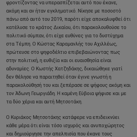
φροντίζοντας να υπερασπίζεται αυτό που έκανε,
ακόμη και αν ήταν εγκληματικό. Νίκησε με ποσοστό
πάνω από αυτό του 2019, παρότι είχε αποκαλυφθεί ότι
κατέλυσε το κράτος Δικαίου, ότι παρακολουθούσε το
πολιτικό σύμπαν, ότι είχε ευθύνες για το δυστύχημα
στα Τέμπη. Ο Κώστας Καραμανλής του Αχιλλέως,
πρώτευσε στο ψηφοδέλτιο επιβεβαιώνοντας πως
στην πολιτική, η ευθιξία και οι ευαισθησία είναι
αδυναμίες. Ο Κωστής Χατζηδάκης, δικαιώθηκε γιατί
δεν θέλησε να παραιτηθεί όταν έγινε γνωστή η
παρακολούθησή του και ξεπέρασε σε ψήφους ακόμη και
τον Άδωνη Γεωργιάδη. Η καμένη Εύβοια ψήφισε και με
τα δύο χέρια και αυτή Μητσοτάκη.
Ο Κυριάκος Μητσοτάκης κατάφερε να επιδεικνύει
κάθε μέρα ότι είναι τόσο ισχυρός και ανυποχώρητος
και δημιούργησε την απελπισία που έκανε τους