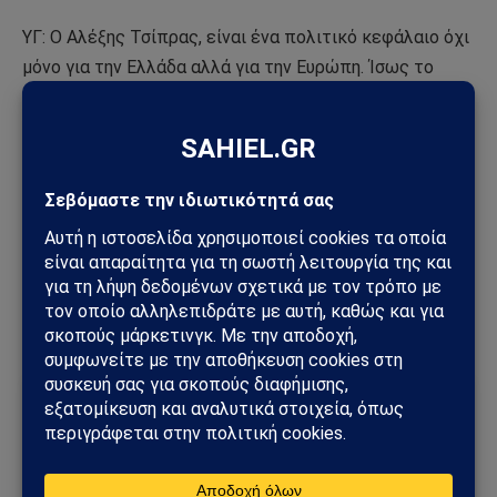
ΥΓ: Ο Αλέξης Τσίπρας, είναι ένα πολιτικό κεφάλαιο όχι
μόνο για την Ελλάδα αλλά για την Ευρώπη. Ίσως το
2019 να έπρεπε να είχε προχωρήσει στη δημιουργία
ενός κόμματος χωρίς παθογένειες, πολυσυλλεκτικό
σε ιδέες και προβληματισμούς, όχι σε αρρώστιες.
Με πληροφορίες από
documentonews.gr
Ακολουθήστε το
Sahiel.gr στο Google News
και
μάθετε πρώτοι όλες τις ειδήσεις.
Ακολούθησε το Sahiel στο Google News
Πρόσθεσε το Sahiel ως προτιμώμενη πηγή για να λαμβάνεις
πρώτος τις σημαντικότερες ειδήσεις και αναλύσεις.