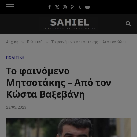
Facebook
X
Instagram
Pinterest
Tumblr
YouTube
(Twitter)
»
»
Αρχική
Πολιτική
Το φαινόμενο Μητσοτάκης – Από τον Κώστα Βαξεβάνη
ΠΟΛΙΤΙΚΉ
Το φαινόμενο
Μητσοτάκης – Από τον
Κώστα Βαξεβάνη
22/05/2023