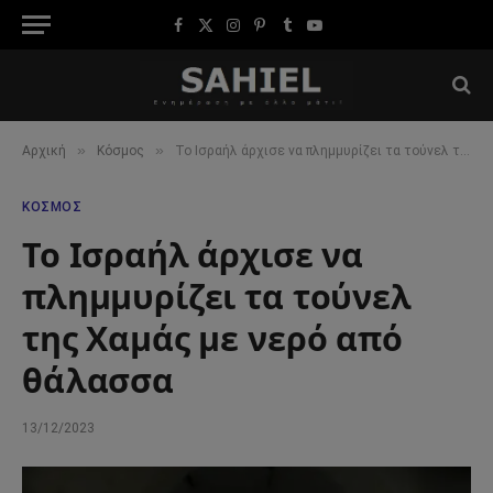
Facebook
X
Instagram
Pinterest
Tumblr
YouTube
(Twitter)
»
»
Αρχική
Κόσμος
Το Ισραήλ άρχισε να πλημμυρίζει τα τούνελ της Χαμάς με νερό από θάλασσα
ΚΌΣΜΟΣ
Το Ισραήλ άρχισε να
πλημμυρίζει τα τούνελ
της Χαμάς με νερό από
θάλασσα
13/12/2023