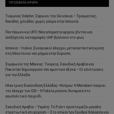
ΠΡΟΣΦΑΤΑ ΑΡΘΡΑ
Τυφώνας Dolphin: Σαρώνει την Οκινάουα – Τραυματίες,
δεκάδες χιλιάδες χωρίς ρεύμα στην Ιαπωνία
Πεντάγωνο και UFO: Νέα απόρρητα αρχεία, βίντεο και
ανεξήγητες καταγραφές UAP βγαίνουν στο φως
Ισπανία – Ιταλία: Συνοριακοί έλεγχοι, μεταναστευτική κρίση
στη Θέουτα και νέο ρήγμα στην Ευρώπη
Συμφωνία της Μέκκας: Τουρκία, Σαουδική Αραβία και
Πακιστάν δημιουργούν νέο αμυντικό άξονα – Οι επιπτώσεις
για την Ελλάδα
Ηλεκτρική διασύνδεση Ελλάδας–Κύπρου: Η Meridiam παίρνει
τον έλεγχο του GSI – Η Γαλλία μπαίνει δυναμικά στο
γεωπολιτικό παιχνίδι
Σαουδική Αραβία – Υεμένη: Το Ριάντ προετοιμάζει μεγάλη
στρατιωτική επιχείρηση – Στο επίκεντρο Ερυθρά Θάλασσα και