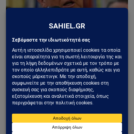
ΚΌΣΜΟΣ
ΗΠΑ – Ιράν: Νέος γύρος αμερικανικών
βομβαρδισμών μετά την ιρανική πυραυλική
επίθεση – Η Μέση Ανατολή εισέρχεται σε ακόμη
πιο επικίνδυνη φάση
31/07/2026