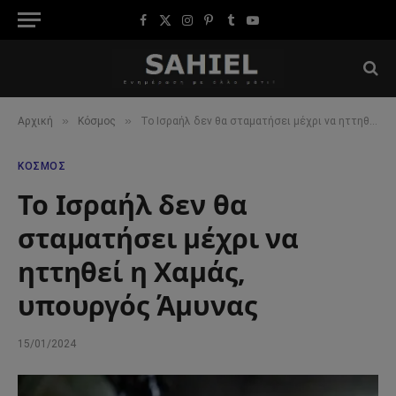
Facebook
X
Instagram
Pinterest
Tumblr
YouTube
(Twitter)
»
»
Αρχική
Κόσμος
Το Ισραήλ δεν θα σταματήσει μέχρι να ηττηθεί η Χαμάς, υπουργός Άμυνας
ΚΌΣΜΟΣ
Το Ισραήλ δεν θα
σταματήσει μέχρι να
ηττηθεί η Χαμάς,
υπουργός Άμυνας
15/01/2024