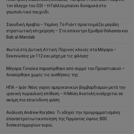
τον έλεγχο του GSI – Η Γαλλία μπαίνει δυναμικά στο
γεωπολιτικό παιχνίδι
Σαουδική Αραβία – Υεμένη: Το Ριάντ προετοιμάζει μεγάλη
στρατιωτική επιχείρηση – Στο επίκεντρο Ερυθρά Θάλασσα και
Bab al-Mandab
Φωτιά στη Δυτική Αττική: Πύρινος κλοιός στα Μέγαρα –
Εκκενώσεις με 112 και μάχη με τις φλόγες
Μέγαρα: Γυναίκα παρασύρθηκε από συρμό του Προαστιακού –
Ανασύρθηκε χωρίς τις αισθήσεις της
ΗΠΑ – Ιράν: Νέος γύρος αμερικανικών βομβαρδισμών μετά την
ιρανική πυραυλική επίθεση – Η Μέση Ανατολή εισέρχεται σε
ακόμη πιο επικίνδυνη φάση
Ανάλυση Andrew Korybko: Τι οδηγεί την προγραμματισμένη
επαναστρατιωτικοποίηση της Γερμανίας ύψους 800
δισεκατομμυρίων ευρώ;