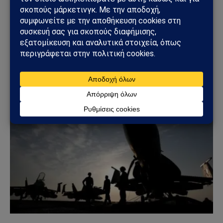
ΚΌΣΜΟΣ
Ουκρανικά drones έπληξαν τη Wildberries: Στόχος
η «καρδιά» της ρωσικής εφοδιαστικής αλυσίδας
18/07/2026