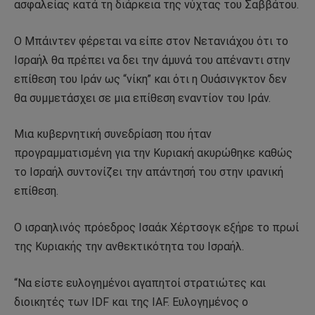
ασφαλείας κατά τη διάρκεια της νύχτας του Σαββάτου.
Ο Μπάιντεν φέρεται να είπε στον Νετανιάχου ότι το
Ισραήλ θα πρέπει να δει την άμυνά του απέναντι στην
επίθεση του Ιράν ως “νίκη” και ότι η Ουάσινγκτον δεν
θα συμμετάσχει σε μια επίθεση εναντίον του Ιράν.
Μια κυβερνητική συνεδρίαση που ήταν
προγραμματισμένη για την Κυριακή ακυρώθηκε καθώς
το Ισραήλ συντονίζει την απάντησή του στην ιρανική
επίθεση.
Ο ισραηλινός πρόεδρος Ισαάκ Χέρτσογκ εξήρε το πρωί
της Κυριακής την ανθεκτικότητα του Ισραήλ.
“Να είστε ευλογημένοι αγαπητοί στρατιώτες και
διοικητές των IDF και της IAF. Ευλογημένος ο