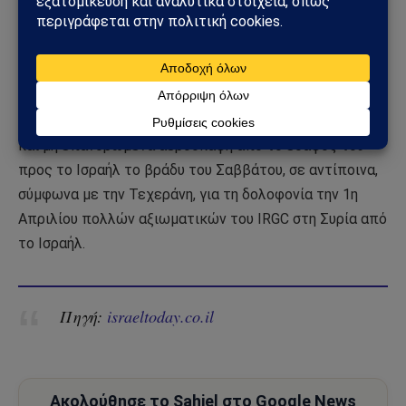
συνδράμει όλες τις περιφερειακές και διεθνείς
προσπάθειες που αποσκοπούν στην επίτευξη
περιφερειακής και διεθνούς ασφάλειας και
σταθερότητας”.
Το Ιράν εκτόξευσε περισσότερους από 300 πυραύλους
και μη επανδρωμένα αεροσκάφη από το έδαφός του
προς το Ισραήλ το βράδυ του Σαββάτου, σε αντίποινα,
σύμφωνα με την Τεχεράνη, για τη δολοφονία την 1η
Απριλίου πολλών αξιωματικών του IRGC στη Συρία από
το Ισραήλ.
Πηγή:
israeltoday.co.il
Ακολούθησε το Sahiel στο Google News