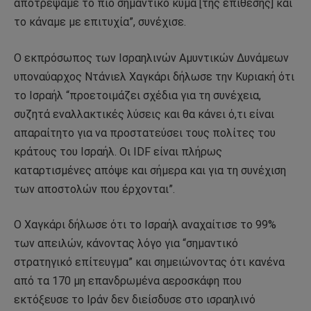
αποτρέψαμε το πιο σημαντικό κύμα [της επίθεσης] και
το κάναμε με επιτυχία”, συνέχισε.
Ο εκπρόσωπος των Ισραηλινών Αμυντικών Δυνάμεων
υποναύαρχος Ντάνιελ Χαγκάρι δήλωσε την Κυριακή ότι
το Ισραήλ “προετοιμάζει σχέδια για τη συνέχεια,
συζητά εναλλακτικές λύσεις και θα κάνει ό,τι είναι
απαραίτητο για να προστατεύσει τους πολίτες του
κράτους του Ισραήλ. Οι IDF είναι πλήρως
καταρτισμένες απόψε και σήμερα και για τη συνέχιση
των αποστολών που έρχονται”.
Ο Χαγκάρι δήλωσε ότι το Ισραήλ αναχαίτισε το 99%
των απειλών, κάνοντας λόγο για “σημαντικό
στρατηγικό επίτευγμα” και σημειώνοντας ότι κανένα
από τα 170 μη επανδρωμένα αεροσκάφη που
εκτόξευσε το Ιράν δεν διείσδυσε στο ισραηλινό