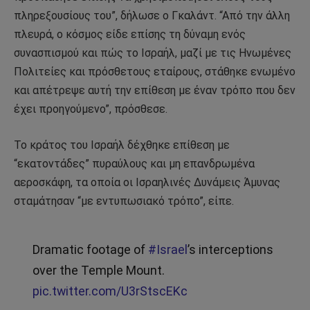
πληρεξουσίους του”, δήλωσε ο Γκαλάντ. “Από την άλλη
πλευρά, ο κόσμος είδε επίσης τη δύναμη ενός
συνασπισμού και πώς το Ισραήλ, μαζί με τις Ηνωμένες
Πολιτείες και πρόσθετους εταίρους, στάθηκε ενωμένο
και απέτρεψε αυτή την επίθεση με έναν τρόπο που δεν
έχει προηγούμενο”, πρόσθεσε.
Το κράτος του Ισραήλ δέχθηκε επίθεση με
“εκατοντάδες” πυραύλους και μη επανδρωμένα
αεροσκάφη, τα οποία οι Ισραηλινές Δυνάμεις Άμυνας
σταμάτησαν “με εντυπωσιακό τρόπο”, είπε.
Dramatic footage of
#Israel
’s interceptions
over the Temple Mount.
pic.twitter.com/U3rStscEKc