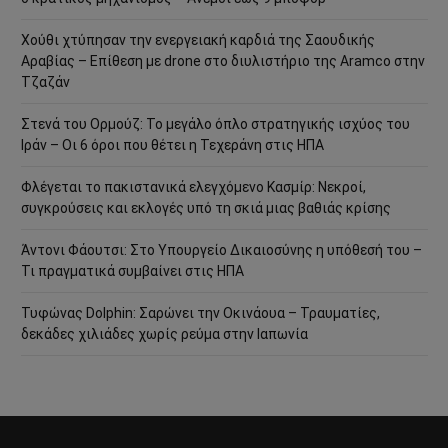
Χούθι χτύπησαν την ενεργειακή καρδιά της Σαουδικής
Αραβίας – Επίθεση με drone στο διυλιστήριο της Aramco στην
Τζαζάν
Στενά του Ορμούζ: Το μεγάλο όπλο στρατηγικής ισχύος του
Ιράν – Οι 6 όροι που θέτει η Τεχεράνη στις ΗΠΑ
Φλέγεται το πακιστανικά ελεγχόμενο Κασμίρ: Νεκροί,
συγκρούσεις και εκλογές υπό τη σκιά μιας βαθιάς κρίσης
Άντονι Φάουτσι: Στο Υπουργείο Δικαιοσύνης η υπόθεσή του –
Τι πραγματικά συμβαίνει στις ΗΠΑ
Τυφώνας Dolphin: Σαρώνει την Οκινάουα – Τραυματίες,
δεκάδες χιλιάδες χωρίς ρεύμα στην Ιαπωνία