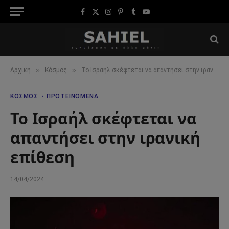
Facebook
X
Instagram
Pinterest
Tumblr
YouTube
(Twitter)
»
»
Αρχική
Κόσμος
Το Ισραήλ σκέφτεται να απαντήσει στην ιρανική επίθεση
ΚΌΣΜΟΣ
ΠΡΟΤΕΙΝΌΜΕΝΑ
Το Ισραήλ σκέφτεται να
απαντήσει στην ιρανική
επίθεση
14/04/2024