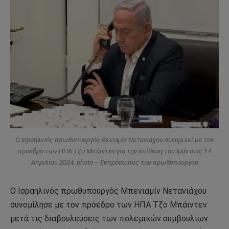
Ο Ισραηλινός πρωθυπουργός Βενιαμίν Νετανιάχου συνομιλεί με τον
πρόεδρο των ΗΠΑ Τζο Μπάιντεν για την επίθεση του Ιράν στις 14
Απριλίου 2024. photo – Εκπρόσωπος του πρωθυπουργού
Ο Ισραηλινός πρωθυπουργός Μπενιαμίν Νετανιάχου
συνομίλησε με τον πρόεδρο των ΗΠΑ Τζο Μπάιντεν
μετά τις διαβουλεύσεις των πολεμικών συμβουλίων