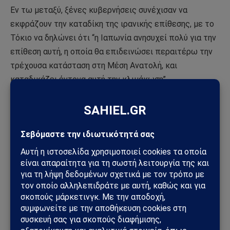
Εν τω μεταξύ, ξένες κυβερνήσεις συνέχισαν να
εκφράζουν την καταδίκη της ιρανικής επίθεσης, με το
Τόκιο να δηλώνει ότι “η Ιαπωνία ανησυχεί πολύ για την
επίθεση αυτή, η οποία θα επιδεινώσει περαιτέρω την
τρέχουσα κατάσταση στη Μέση Ανατολή, και
καταδικάζει έντονα αυτή την κλιμάκωση”.
Η Ντόχα, προστάτιδα της Χαμάς, η οποία μεσολαβεί
στις συζητήσεις για την απελευθέρωση των ομήρων,
δήλωσε:
“Το Κατάρ εκφράζει την ανησυχία του για τις
εξελίξεις στην περιοχή και καλεί όλα τα μέρη να
σταματήσουν την κλιμάκωση και να επιδείξουν
αυτοσυγκράτηση”. Το υπουργείο πρόσθεσε ότι “καλούμε
τη διεθνή κοινότητα να αναλάβει επειγόντως δράση
για την εκτόνωση της έντασης και τη μείωση της
κλιμάκωσης. Ανανεώνουμε τη δέσμευση του Κατάρ να