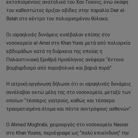
εκτοπισμένους ανατολικά του Χαν Γιούνις, ενώ σκάφη
του καθεστώτος έριξαν οβίδες στην παραλία Deir al-
Balah στο κέντρο του πολιορκημένου θύλακα.
Οι ισραηλινές δυνάμεις εισέβαλαν επίσης στο
νοσοκομείο al-Amal στο Khan Yunis μετά από πολιορκία
εβδομάδων κατά τη διάρκεια της οποίας η
Παλαιστινιακή Ερυθρά Ημισέληνος ανέφερε “έντονο
βομβαρδισμό από πυροβολικό και βαριά πυρά”.
Η ιατρική οργάνωση δήλωσε ότι οι ισραηλινές δυνάμεις
συνέλαβαν οκτώ μέλη της στο νοσοκομείο, μεταξύ των
οποίων “τέσσερις γιατρούς, καθώς και τέσσερα
τραυματισμένα άτομα και πέντε συντρόφους ασθενών”.
Ο Ahmed Moghrabi, χειρουργός στο νοσοκομείο Nasser
στο Khan Younis, περιέγραψε ως “πολύ επικίνδυνη” την