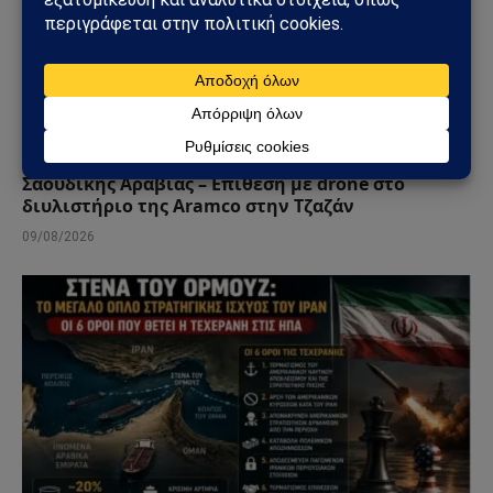
ΚΌΣΜΟΣ
Χούθι χτύπησαν την ενεργειακή καρδιά της
Σαουδικής Αραβίας – Επίθεση με drone στο
διυλιστήριο της Aramco στην Τζαζάν
09/08/2026