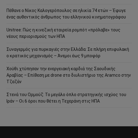
Πέθανε ο Νίκος Καλογερόπουλος σε ηλικία 74 ετών – Έφυγε
ένας αυθεντικός άνθρωπος του ελληνικού κινηματογράφου
Unitree: Πώς η κινεζική εταιρεία ρομπότ «πρόλαβε» τους
νέους περιορισμούς των ΗΠΑ
Συναγερμός για πυρκαγιές στην Ελλάδα: Σε πλήρη επιφυλακή
ο κρατικός μηχανισμός – Άνεμοι έως 9 μποφόρ
Χούθι χτύπησαν την ενεργειακή καρδιά της Σαουδικής
Αραβίας – Επίθεση με drone στο διυλιστήριο της Aramco στην
Τζαζάν
Στενά του Ορμούζ: Το μεγάλο όπλο στρατηγικής ισχύος του
Ιράν – Οι 6 όροι που θέτει η Τεχεράνη στις ΗΠΑ