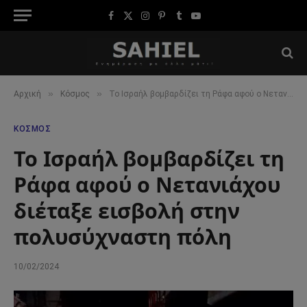
Facebook
X
Instagram
Pinterest
Tumblr
YouTube
(Twitter)
»
»
Αρχική
Κόσμος
Το Ισραήλ βομβαρδίζει τη Ράφα αφού ο Νετανιάχου διέταξε εισβολή στην πολυσύχναστη πόλη
ΚΌΣΜΟΣ
Το Ισραήλ βομβαρδίζει τη
Ράφα αφού ο Νετανιάχου
διέταξε εισβολή στην
πολυσύχναστη πόλη
10/02/2024