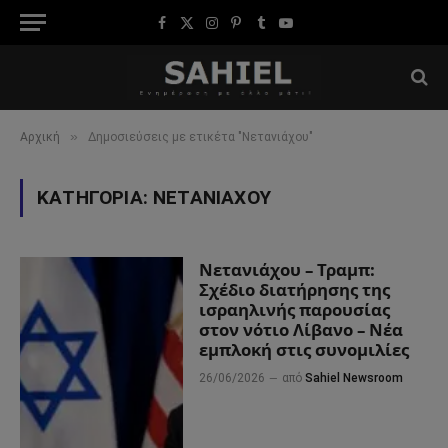
Facebook
X
Instagram
Pinterest
Tumblr
YouTube
(Twitter)
»
Αρχική
Δημοσιεύσεις με ετικέτα "Νετανιάχου"
ΚΑΤΗΓΟΡΊΑ:
ΝΕΤΑΝΙΆΧΟΥ
Νετανιάχου – Τραμπ:
Σχέδιο διατήρησης της
ισραηλινής παρουσίας
στον νότιο Λίβανο – Νέα
εμπλοκή στις συνομιλίες
26/06/2026
από
Sahiel Newsroom