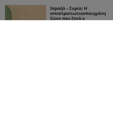
Ισραήλ – Συρία: Η
αποστρατιωτικοποιημένη
ζώνη που ζητά ο
Νετανιάχου και το νέο
γεωπολιτικό τοπίο στη
Μέση Ανατολή
02/12/2025
από
Sahiel Newsroom