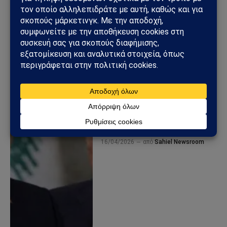
Κατάπαυση πυρός στον
Λίβανο: Ο Ντόναλντ Τραμπ
προαναγγέλλει συμφωνία
«εντός ωρών» μετά την
επικοινωνία με τον Τζόζεφ
Αούν
16/04/2026
από
Sahiel Newsroom