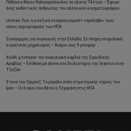
Πέθανε ο Νίκος Καλογερόπουλος σε ηλικία 74 ετών – Έφυγε
ένας αυθεντικός άνθρωπος του ελληνικού κινηματογράφου
Unitree: Πώς η κινεζική εταιρεία ρομπότ «πρόλαβε» τους
νέους περιορισμούς των ΗΠΑ
Συναγερμός για πυρκαγιές στην Ελλάδα: Σε πλήρη επιφυλακή
ο κρατικός μηχανισμός – Άνεμοι έως 9 μποφόρ
Χούθι χτύπησαν την ενεργειακή καρδιά της Σαουδικής
Αραβίας – Επίθεση με drone στο διυλιστήριο της Aramco στην
Τζαζάν
Στενά του Ορμούζ: Το μεγάλο όπλο στρατηγικής ισχύος του
Ιράν – Οι 6 όροι που θέτει η Τεχεράνη στις ΗΠΑ