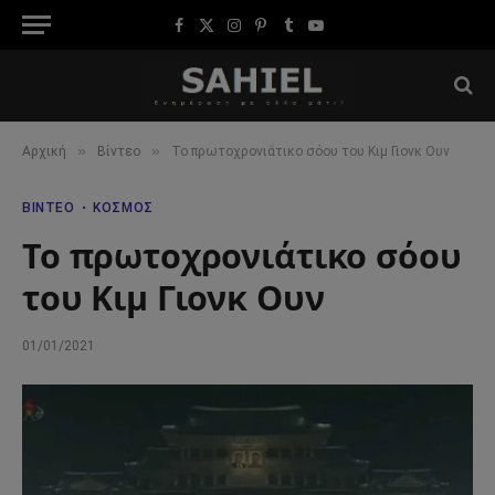
Facebook
X
Instagram
Pinterest
Tumblr
YouTube
(Twitter)
»
»
Αρχική
Βίντεο
Το πρωτοχρονιάτικο σόου του Κιμ Γιονκ Ουν
ΒΊΝΤΕΟ
ΚΌΣΜΟΣ
Το πρωτοχρονιάτικο σόου
του Κιμ Γιονκ Ουν
01/01/2021