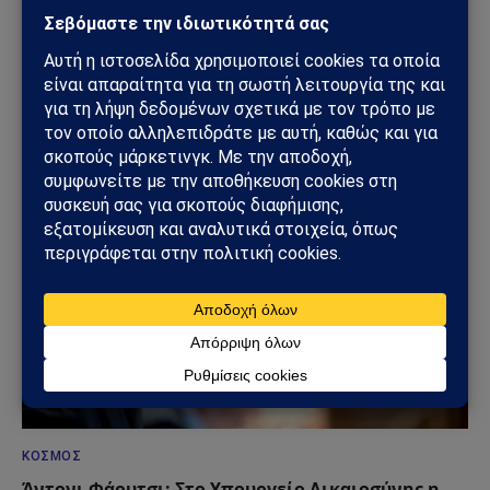
ΚΌΣΜΟΣ
Στενά του Ορμούζ: Το μεγάλο όπλο στρατηγικής
ισχύος του Ιράν – Οι 6 όροι που θέτει η Τεχεράνη
στις ΗΠΑ
09/08/2026
ΚΌΣΜΟΣ
Άντονι Φάουτσι: Στο Υπουργείο Δικαιοσύνης η