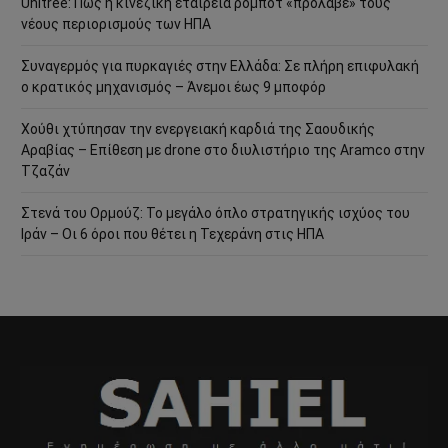
Unitree: Πώς η κινεζική εταιρεία ρομπότ «πρόλαβε» τους
νέους περιορισμούς των ΗΠΑ
Συναγερμός για πυρκαγιές στην Ελλάδα: Σε πλήρη επιφυλακή
ο κρατικός μηχανισμός – Άνεμοι έως 9 μποφόρ
Χούθι χτύπησαν την ενεργειακή καρδιά της Σαουδικής
Αραβίας – Επίθεση με drone στο διυλιστήριο της Aramco στην
Τζαζάν
Στενά του Ορμούζ: Το μεγάλο όπλο στρατηγικής ισχύος του
Ιράν – Οι 6 όροι που θέτει η Τεχεράνη στις ΗΠΑ