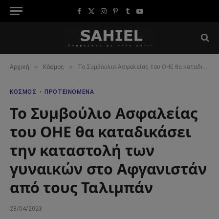
Facebook
X
Instagram
Pinterest
Tumblr
YouTube
(Twitter)
»
»
Αρχική
Κόσμος
Το Συμβούλιο Ασφαλείας του ΟΗΕ θα καταδικάσει την καταστολή των γυναικών στο Αφγανιστάν από τους Ταλιμπάν
ΚΌΣΜΟΣ
ΠΡΟΤΕΙΝΌΜΕΝΑ
Το Συμβούλιο Ασφαλείας
του ΟΗΕ θα καταδικάσει
την καταστολή των
γυναικών στο Αφγανιστάν
από τους Ταλιμπάν
28/04/2023