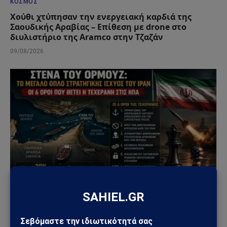
ΚΌΣΜΟΣ
Χούθι χτύπησαν την ενεργειακή καρδιά της
Σαουδικής Αραβίας – Επίθεση με drone στο
διυλιστήριο της Aramco στην Τζαζάν
09/08/2026
ΚΌΣΜΟΣ
Στενά του Ορμούζ: Το μεγάλο όπλο στρατηγικής
ισχύος του Ιράν – Οι 6 όροι που θέτει η Τεχεράνη