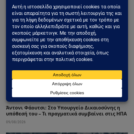
στις ΗΠΑ
09/08/2026
ΚΌΣΜΟΣ
Άντονι Φάουτσι: Στο Υπουργείο Δικαιοσύνης η
υπόθεσή του – Τι πραγματικά συμβαίνει στις ΗΠΑ
09/08/2026