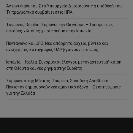
Άντονι Φάουτσι: Στο Υπουργείο Δικαιοσύνης η υπόθεσή του –
Τι πραγματικά συμβαίνει στις ΗΠΑ
Τυφώνας Dolphin: Σαρώνει την Οκινάουα – Τραυματίες,
δεκάδες χιλιάδες χωρίς ρεύμα στην Ιαπωνία
Πεντάγωνο και UFO: Νέα απόρρητα αρχεία, βίντεο και
ανεξήγητες καταγραφές UAP βγαίνουν στο φως
Ισπανία – Ιταλία: Συνοριακοί έλεγχοι, μεταναστευτική κρίση
στη Θέουτα και νέο ρήγμα στην Ευρώπη
Συμφωνία της Μέκκας: Τουρκία, Σαουδική Αραβία και
Πακιστάν δημιουργούν νέο αμυντικό άξονα – Οι επιπτώσεις
για την Ελλάδα