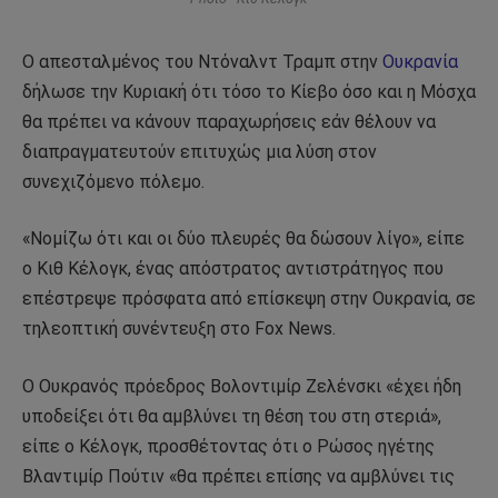
Ο απεσταλμένος του Ντόναλντ Τραμπ στην
Ουκρανία
δήλωσε την Κυριακή ότι τόσο το Κίεβο όσο και η Μόσχα
θα πρέπει να κάνουν παραχωρήσεις εάν θέλουν να
διαπραγματευτούν επιτυχώς μια λύση στον
συνεχιζόμενο πόλεμο.
«Νομίζω ότι και οι δύο πλευρές θα δώσουν λίγο», είπε
ο Κιθ Κέλογκ, ένας απόστρατος αντιστράτηγος που
επέστρεψε πρόσφατα από επίσκεψη στην Ουκρανία, σε
τηλεοπτική συνέντευξη στο Fox News.
Ο Ουκρανός πρόεδρος Βολοντιμίρ Ζελένσκι «έχει ήδη
υποδείξει ότι θα αμβλύνει τη θέση του στη στεριά»,
είπε ο Κέλογκ, προσθέτοντας ότι ο Ρώσος ηγέτης
Βλαντιμίρ Πούτιν «θα πρέπει επίσης να αμβλύνει τις