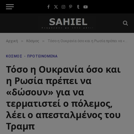
Facebook
X
Instagram
Pinterest
Tumblr
YouTube
(Twitter)
»
»
Αρχική
Κόσμος
Τόσο η Ουκρανία όσο και η Ρωσία πρέπει να «δώσουν» για να τερματιστεί ο πόλεμος, λέει ο απεσταλμένος του Τραμπ
ΚΌΣΜΟΣ
ΠΡΟΤΕΙΝΌΜΕΝΑ
Τόσο η Ουκρανία όσο και
η Ρωσία πρέπει να
«δώσουν» για να
τερματιστεί ο πόλεμος,
λέει ο απεσταλμένος του
Τραμπ