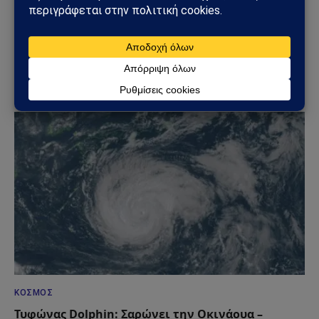
ΚΌΣΜΟΣ
Άντονι Φάουτσι: Στο Υπουργείο Δικαιοσύνης η
υπόθεσή του – Τι πραγματικά συμβαίνει στις ΗΠΑ
09/08/2026
ΚΌΣΜΟΣ
Τυφώνας Dolphin: Σαρώνει την Οκινάουα –