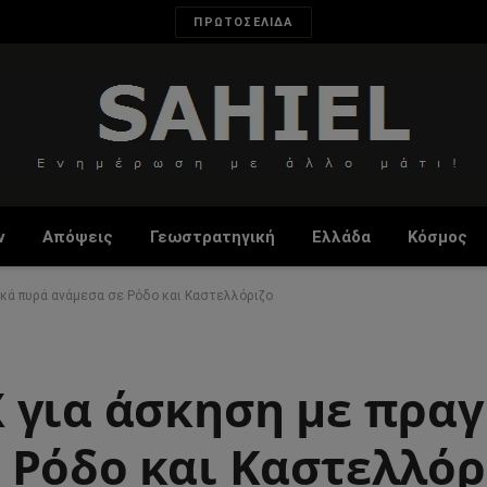
ΠΡΩΤΟΣΕΛΙΔΑ
ν
Απόψεις
Γεωστρατηγική
Ελλάδα
Κόσμος
κά πυρά ανάμεσα σε Ρόδο και Καστελλόριζο
 για άσκηση με πρα
 Ρόδο και Καστελλόρ