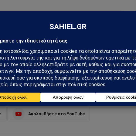
hiel στο Google News
ή για να λαμβάνεις πρώτος τις σημαντικότερες
 και αναλύσεις.
preferred source
m
Ακολουθήστε στο YouTube