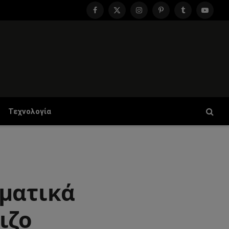
Facebook
X
Instagram
Pinterest
Tumblr
YouTu
(Twitter)
Τεχνολογία
γματικά
ιζο