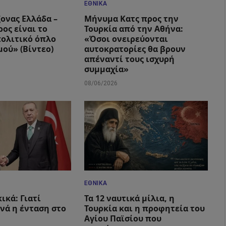
ΕΘΝΙΚΆ
ξονας Ελλάδα –
Μήνυμα Κατς προς την
ος είναι το
Τουρκία από την Αθήνα:
ολιτικό όπλο
«Όσοι ονειρεύονται
μού» (Βίντεο)
αυτοκρατορίες θα βρουν
απέναντί τους ισχυρή
συμμαχία»
08/06/2026
ΕΘΝΙΚΆ
ικά: Γιατί
Τα 12 ναυτικά μίλια, η
ανά η ένταση στο
Τουρκία και η προφητεία του
Αγίου Παϊσίου που