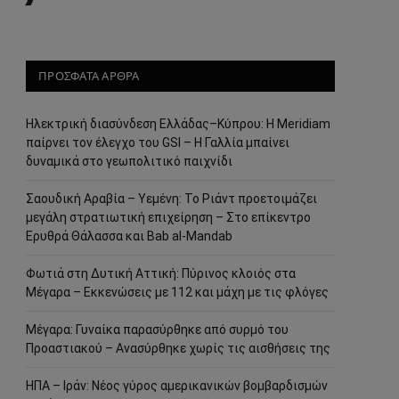
ΠΡΟΣΦΑΤΑ ΑΡΘΡΑ
Ηλεκτρική διασύνδεση Ελλάδας–Κύπρου: Η Meridiam
παίρνει τον έλεγχο του GSI – Η Γαλλία μπαίνει
δυναμικά στο γεωπολιτικό παιχνίδι
Σαουδική Αραβία – Υεμένη: Το Ριάντ προετοιμάζει
μεγάλη στρατιωτική επιχείρηση – Στο επίκεντρο
Ερυθρά Θάλασσα και Bab al-Mandab
Φωτιά στη Δυτική Αττική: Πύρινος κλοιός στα
Μέγαρα – Εκκενώσεις με 112 και μάχη με τις φλόγες
Μέγαρα: Γυναίκα παρασύρθηκε από συρμό του
Προαστιακού – Ανασύρθηκε χωρίς τις αισθήσεις της
ΗΠΑ – Ιράν: Νέος γύρος αμερικανικών βομβαρδισμών