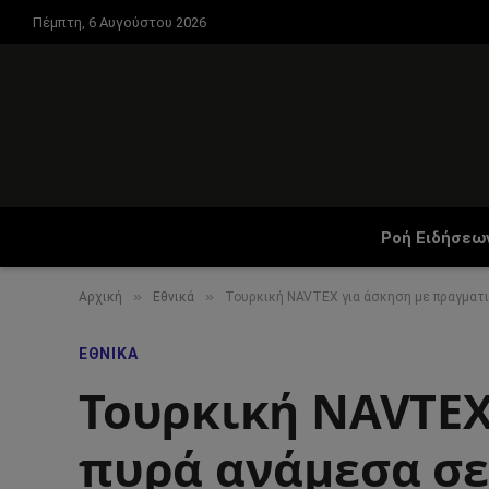
Πέμπτη, 6 Αυγούστου 2026
Ροή Ειδήσεω
»
»
Αρχική
Εθνικά
Τουρκική NAVTEX για άσκηση με πραγματι
ΕΘΝΙΚΆ
Τουρκική NAVTEX
πυρά ανάμεσα σε