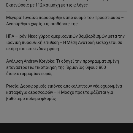
Εκκενώσεις με 112 και μάχη με τις φλόγες
Μέγαρα: Γυναίκα παρασύρθηκε από συρμό του Προαστιακού –
Ανασύρθηκε χωρίς τις αισθήσεις της
ΗΠΑ – Ιράν: Νέος γύρος αμερικανικών βομβαρδισμών μετά την
ιρανική πυραυλική επίθεση – Η Μέση Ανατολή εισέρχεται σε
ακόμη πιο επικίνδυνη φάση
Ανάλυση Andrew Korybko: Τι οδηγεί την προγραμματισμένη
επαναστρατιωτικοποίηση της Γερμανίας ύψους 800
δισεκατομμυρίων ευρώ;
Ρωσία: Δορυφορικές εικόνες αποκαλύπτουν νέα οχυρωμένα
καταφύγια αεροσκαφών – Η Μόσχα προετοιμάζεται για
βαθύτερο πόλεμο φθοράς