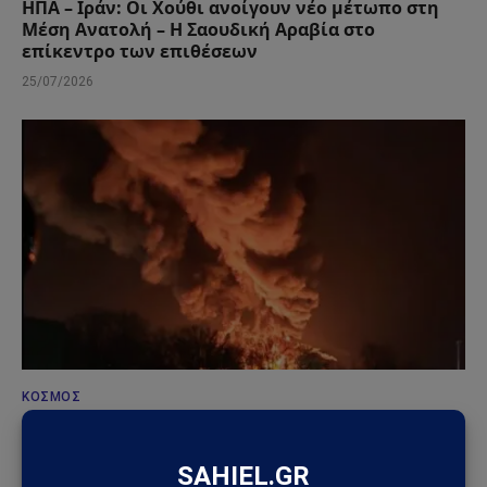
ΗΠΑ – Ιράν: Οι Χούθι ανοίγουν νέο μέτωπο στη
Μέση Ανατολή – Η Σαουδική Αραβία στο
επίκεντρο των επιθέσεων
25/07/2026
ΚΌΣΜΟΣ
Ουκρανικά drones έπληξαν τη Wildberries: Στόχος
η «καρδιά» της ρωσικής εφοδιαστικής αλυσίδας
18/07/2026