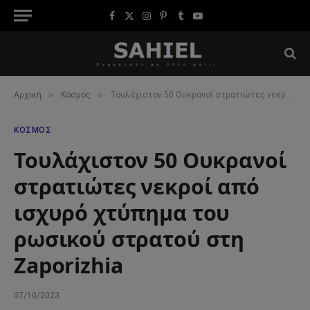
Facebook
X
Instagram
Pinterest
Tumblr
YouTube
(Twitter)
»
»
Αρχική
Κόσμος
Τουλάχιστον 50 Ουκρανοί στρατιώτες νεκροί από ισχυρό χτύπημα του ρωσικού στρατού στη Zaporizhia
ΚΌΣΜΟΣ
Τουλάχιστον 50 Ουκρανοί
στρατιώτες νεκροί από
ισχυρό χτύπημα του
ρωσικού στρατού στη
Zaporizhia
07/10/2023