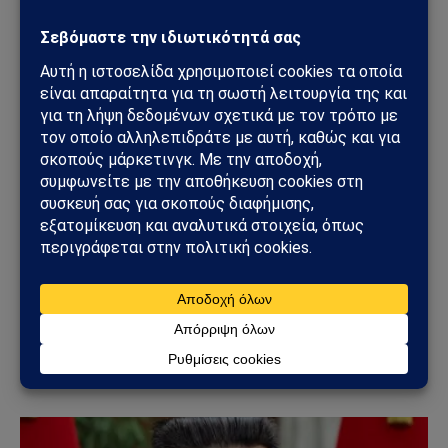
ΚΌΣΜΟΣ
ΗΠΑ – Ιράν: Νέα αμερικανικά πλήγματα,
επιθέσεις στο Ορμούζ και φόβοι για γενικευμένη
ανάφλεξη στη Μέση Ανατολή
14/07/2026