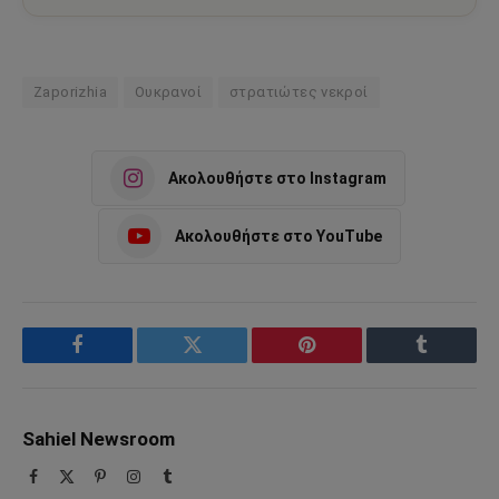
Zaporizhia
Ουκρανοί
στρατιώτες νεκροί
Ακολουθήστε στο Instagram
Ακολουθήστε στο YouTube
Facebook
Twitter
Pinterest
Tumblr
Sahiel Newsroom
Facebook
X
Pinterest
Instagram
Tumblr
(Twitter)