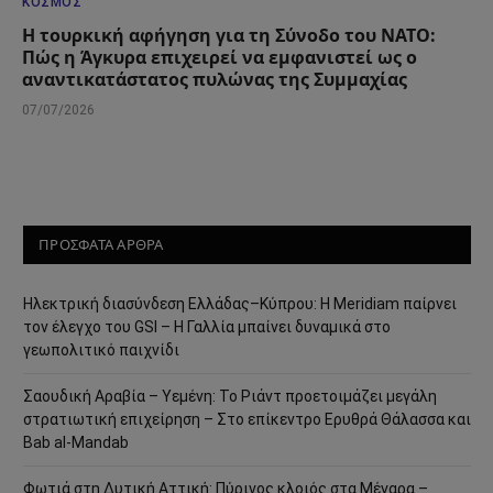
ΚΌΣΜΟΣ
Η τουρκική αφήγηση για τη Σύνοδο του ΝΑΤΟ:
Πώς η Άγκυρα επιχειρεί να εμφανιστεί ως ο
αναντικατάστατος πυλώνας της Συμμαχίας
07/07/2026
ΠΡΟΣΦΑΤΑ ΑΡΘΡΑ
Ηλεκτρική διασύνδεση Ελλάδας–Κύπρου: Η Meridiam παίρνει
τον έλεγχο του GSI – Η Γαλλία μπαίνει δυναμικά στο
γεωπολιτικό παιχνίδι
Σαουδική Αραβία – Υεμένη: Το Ριάντ προετοιμάζει μεγάλη
στρατιωτική επιχείρηση – Στο επίκεντρο Ερυθρά Θάλασσα και
Bab al-Mandab
Φωτιά στη Δυτική Αττική: Πύρινος κλοιός στα Μέγαρα –