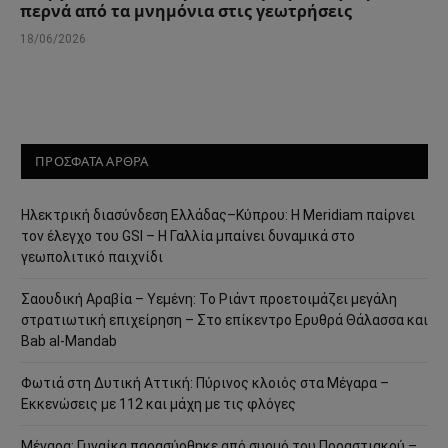
περνά από τα μνημόνια στις γεωτρήσεις
18/06/2026
ΠΡΟΣΦΑΤΑ ΑΡΘΡΑ
Ηλεκτρική διασύνδεση Ελλάδας–Κύπρου: Η Meridiam παίρνει
τον έλεγχο του GSI – Η Γαλλία μπαίνει δυναμικά στο
γεωπολιτικό παιχνίδι
Σαουδική Αραβία – Υεμένη: Το Ριάντ προετοιμάζει μεγάλη
στρατιωτική επιχείρηση – Στο επίκεντρο Ερυθρά Θάλασσα και
Bab al-Mandab
Φωτιά στη Δυτική Αττική: Πύρινος κλοιός στα Μέγαρα –
Εκκενώσεις με 112 και μάχη με τις φλόγες
Μέγαρα: Γυναίκα παρασύρθηκε από συρμό του Προαστιακού –