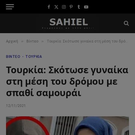
Facebook
X
Instagram
Pinterest
Tumblr
YouTube
(Twitter)
»
»
Αρχική
Βίντεο
Τουρκία: Σκότωσε γυναίκα στη μέση του δρόμου με σπαθί σαμουράι
ΒΊΝΤΕΟ
ΤΟΥΡΚΊΑ
Τουρκία: Σκότωσε γυναίκα
στη μέση του δρόμου με
σπαθί σαμουράι
12/11/2021