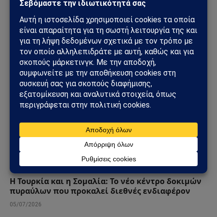
επίκεντρο F-35, Συρία και η νέα ισορροπία ισχύος
στην Ανατολική Μεσόγειο
07/07/2026
ΤΟΥΡΚΊΑ
Η Τουρκία και η Σομαλία: Το νέο κέντρο δοκιμών
πυραύλων που προκαλεί διεθνές ενδιαφέρον
05/07/2026