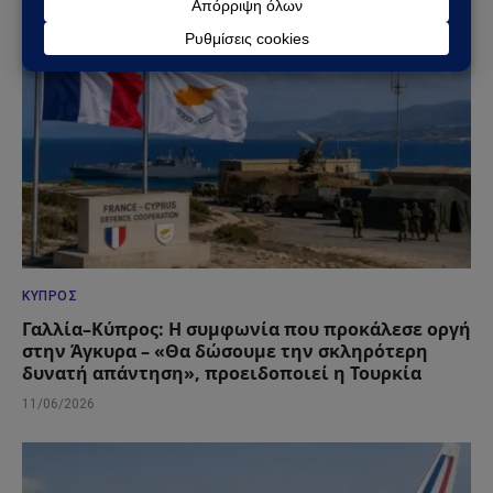
ΚΎΠΡΟΣ
Γαλλία–Κύπρος: Η συμφωνία που προκάλεσε οργή
στην Άγκυρα – «Θα δώσουμε την σκληρότερη
δυνατή απάντηση», προειδοποιεί η Τουρκία
11/06/2026