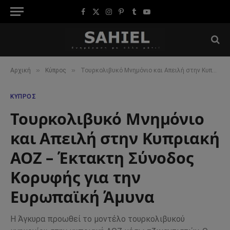
Facebook
X
Instagram
Pinterest
Tumblr
YouTube
(Twitter)
»
»
Αρχική
Κύπρος
Τουρκολιβυκό Μνημόνιο και Απειλή στην Κυπριακή ΑΟΖ – Έκτακτη Σύνοδος Κορυφής για την Ευρωπαϊκή Άμυνα
ΚΎΠΡΟΣ
Τουρκολιβυκό Μνημόνιο
και Απειλή στην Κυπριακή
ΑΟΖ – Έκτακτη Σύνοδος
Κορυφής για την
Ευρωπαϊκή Άμυνα
Η Άγκυρα προωθεί το μοντέλο τουρκολιβυκού