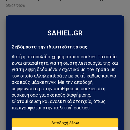
05/08/2026
ΚΎΠΡΟΣ
Η Τουρκία κλιμακώνει την πίεση για την Κύπρο:
Μπαχτσελί, Ερντογάν και τουρκική ηγεσία
στέλνουν κοινό μήνυμα για «δύο κράτη» και
μόνιμη στρατιωτική παρουσία
22/07/2026