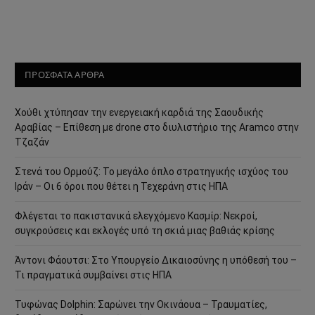
ΠΡΟΣΦΑΤΑ ΑΡΘΡΑ
Χούθι χτύπησαν την ενεργειακή καρδιά της Σαουδικής
Αραβίας – Επίθεση με drone στο διυλιστήριο της Aramco στην
Τζαζάν
Στενά του Ορμούζ: Το μεγάλο όπλο στρατηγικής ισχύος του
Ιράν – Οι 6 όροι που θέτει η Τεχεράνη στις ΗΠΑ
Φλέγεται το πακιστανικά ελεγχόμενο Κασμίρ: Νεκροί,
συγκρούσεις και εκλογές υπό τη σκιά μιας βαθιάς κρίσης
Άντονι Φάουτσι: Στο Υπουργείο Δικαιοσύνης η υπόθεσή του –
Τι πραγματικά συμβαίνει στις ΗΠΑ
Τυφώνας Dolphin: Σαρώνει την Οκινάουα – Τραυματίες,