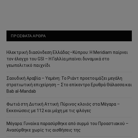
ΠΡΟΣΦΑΤΑ ΑΡΘΡΑ
Ηλεκτρική διασύνδεση Ελλάδας–Κύπρου: Η Meridiam παίρνει
τον έλεγχο του GSI – Η Γαλλία μπαίνει δυναμικά στο
γεωπολιτικό παιχνίδι
Σαουδική Αραβία – Υεμένη: Το Ριάντ προετοιμάζει μεγάλη
στρατιωτική επιχείρηση – Στο επίκεντρο Ερυθρά Θάλασσα και
Bab al-Mandab
Φωτιά στη Δυτική Αττική: Πύρινος κλοιός στα Μέγαρα –
Εκκενώσεις με 112 και μάχη με τις φλόγες
Μέγαρα: Γυναίκα παρασύρθηκε από συρμό του Προαστιακού –
Ανασύρθηκε χωρίς τις αισθήσεις της