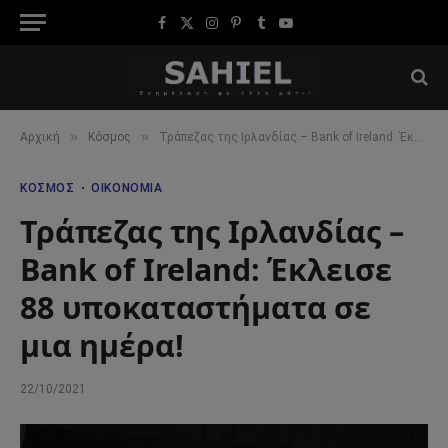
Facebook
X
Instagram
Pinterest
Tumblr
YouTube
(Twitter)
»
»
Αρχική
Κόσμος
Τράπεζας της Ιρλανδίας – Bank of Ireland: Έκλεισε 88 υποκαταστήματα σε μια ημέρα!
ΚΌΣΜΟΣ
ΟΙΚΟΝΟΜΊΑ
Τράπεζας της Ιρλανδίας –
Bank of Ireland: Έκλεισε
88 υποκαταστήματα σε
μια ημέρα!
22/10/2021