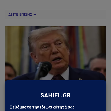
ΔΕΙΤΕ ΕΠΙΣΗΣ →
ΚΌΣΜΟΣ
ΗΠΑ – Ιράν: Νέος γύρος αμερικανικών
βομβαρδισμών μετά την ιρανική πυραυλική
επίθεση – Η Μέση Ανατολή εισέρχεται σε ακόμη