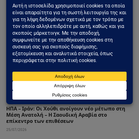
πιο επικίνδυνη φάση
31/07/2026
ΚΌΣΜΟΣ
ΗΠΑ – Ιράν: Οι Χούθι ανοίγουν νέο μέτωπο στη
Μέση Ανατολή – Η Σαουδική Αραβία στο
επίκεντρο των επιθέσεων
25/07/2026