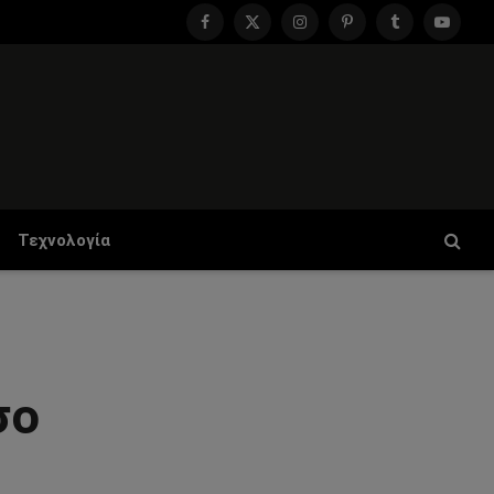
Facebook
X
Instagram
Pinterest
Tumblr
YouTu
(Twitter)
Τεχνολογία
σο