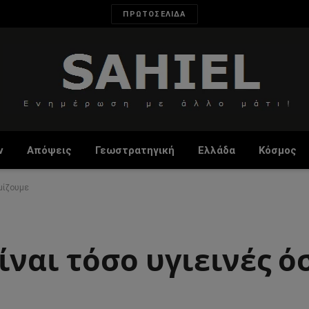
ΠΡΩΤΟΣΕΛΙΔΑ
ν
Απόψεις
Γεωστρατηγική
Ελλάδα
Κόσμος
μίζουμε
ίναι τόσο υγιεινές ό