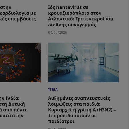
 στην
Ιός hantavirus σε
καρδιολογία με
κρουαζιερόπλοιο στον
ικές επεμβάσεις
Ατλαντικό: Τρεις νεκροί και
διεθνής συναγερμός
04/05/2026
ΥΓΕΊΑ
ην Ινδία:
Αυξημένες αναπνευστικές
στη Δυτική
λοιμώξεις στα παιδιά:
ά από πέντε
Κυριαρχεί η γρίπη Α (Η3Ν2) –
οντά στην
Τι προειδοποιούν οι
παιδίατροι