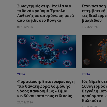
Συναγερμός στην Ιταλία για
Επανάσταση
πιθανό κρούσμα Έμπολα:
επεμβατική 
Ασθενής σε απομόνωση μετά
τις διαδερμ
από ταξίδι στο Κονγκό
βαλβίδων
01/06/2026
13/05/2026
ΥΓΕΊΑ
ΥΓΕΊΑ
Φυματίωση: Επιστρέφει ως η
Ιός Nipah στ
πιο θανατηφόρα λοιμώδης
Συναγερμός 
νόσος παγκοσμίως – Σήμα
Βεγγάλη μετ
κινδύνου από τους ειδικούς
κρούσματα κ
Καλκούτα
27/03/2026