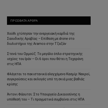
ΠΡΟΣΦΑΤΑ ΑΡΘΡΑ
Χούθι χτύπησαν την ενεργειακή καρδιά της
Σαουδικής Αραβίας – Επίθεση με drone στο
διυλιστήριο της Aramco στην Τζαζάν
Στενά του Ορμούζ: Το μεγάλο όπλο στρατηγικής
ισχύος του Ιράν – Οι 6 όροι που θέτει η Τεχεράνη
στις ΗΠΑ
Φλέγεται το πακιστανικά ελεγχόμενο Κασμίρ: Νεκροί,
συγκρούσεις και εκλογές υπό τη σκιά μιας βαθιάς
κρίσης
Άντονι Φάουτσι: Στο Υπουργείο Δικαιοσύνης η
υπόθεσή του – Τι πραγματικά συμβαίνει στις ΗΠΑ