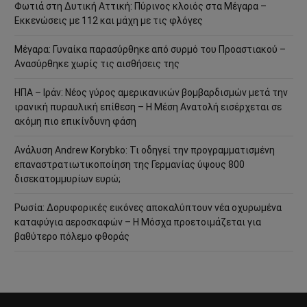
Φωτιά στη Δυτική Αττική: Πύρινος κλοιός στα Μέγαρα –
Εκκενώσεις με 112 και μάχη με τις φλόγες
Μέγαρα: Γυναίκα παρασύρθηκε από συρμό του Προαστιακού –
Ανασύρθηκε χωρίς τις αισθήσεις της
ΗΠΑ – Ιράν: Νέος γύρος αμερικανικών βομβαρδισμών μετά την
ιρανική πυραυλική επίθεση – Η Μέση Ανατολή εισέρχεται σε
ακόμη πιο επικίνδυνη φάση
Ανάλυση Andrew Korybko: Τι οδηγεί την προγραμματισμένη
επαναστρατιωτικοποίηση της Γερμανίας ύψους 800
δισεκατομμυρίων ευρώ;
Ρωσία: Δορυφορικές εικόνες αποκαλύπτουν νέα οχυρωμένα
καταφύγια αεροσκαφών – Η Μόσχα προετοιμάζεται για
βαθύτερο πόλεμο φθοράς