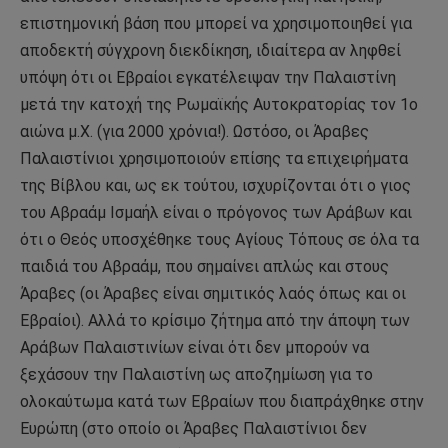
επιστημονική βάση που μπορεί να χρησιμοποιηθεί για
αποδεκτή σύγχρονη διεκδίκηση, ιδιαίτερα αν ληφθεί
υπόψη ότι οι Εβραίοι εγκατέλειψαν την Παλαιστίνη
μετά την κατοχή της Ρωμαϊκής Αυτοκρατορίας τον 1ο
αιώνα μ.Χ. (για 2000 χρόνια!). Ωστόσο, οι Άραβες
Παλαιστίνιοι χρησιμοποιούν επίσης τα επιχειρήματα
της Βίβλου και, ως εκ τούτου, ισχυρίζονται ότι ο γιος
του Αβραάμ Ισμαήλ είναι ο πρόγονος των Αράβων και
ότι ο Θεός υποσχέθηκε τους Αγίους Τόπους σε όλα τα
παιδιά του Αβραάμ, που σημαίνει απλώς και στους
Άραβες (οι Άραβες είναι σημιτικός λαός όπως και οι
Εβραίοι). Αλλά το κρίσιμο ζήτημα από την άποψη των
Αράβων Παλαιστινίων είναι ότι δεν μπορούν να
ξεχάσουν την Παλαιστίνη ως αποζημίωση για το
ολοκαύτωμα κατά των Εβραίων που διαπράχθηκε στην
Ευρώπη (στο οποίο οι Άραβες Παλαιστίνιοι δεν