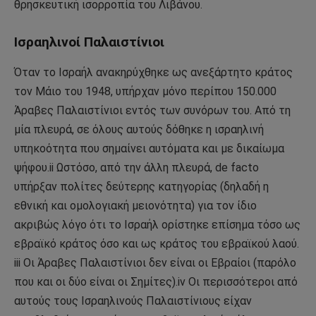
θρησκευτική ισορροπία του Λιβάνου.
Ισραηλινοί Παλαιστίνιοι
Όταν το Ισραήλ ανακηρύχθηκε ως ανεξάρτητο κράτος
τον Μάιο του 1948, υπήρχαν μόνο περίπου 150.000
Άραβες Παλαιστίνιοι εντός των συνόρων του. Από τη
μία πλευρά, σε όλους αυτούς δόθηκε η ισραηλινή
υπηκοότητα που σημαίνει αυτόματα και με δικαίωμα
ψήφου.ii Ωστόσο, από την άλλη πλευρά, de facto
υπήρξαν πολίτες δεύτερης κατηγορίας (δηλαδή η
εθνική και ομολογιακή μειονότητα) για τον ίδιο
ακριβώς λόγο ότι το Ισραήλ ορίστηκε επίσημα τόσο ως
εβραϊκό κράτος όσο και ως κράτος του εβραϊκού λαού.
iii Οι Άραβες Παλαιστίνιοι δεν είναι οι Εβραίοι (παρόλο
που και οι δύο είναι οι Σημίτες).iv Οι περισσότεροι από
αυτούς τους Ισραηλινούς Παλαιστίνιους είχαν