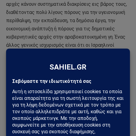
αρχές κάνουν συστηματικά διακρίσεις εις βάρος τους,
διαθέτοντας πολύ λίγους πόρους για την υγειονομική
περίθαλψη, την εκπαίδευση, τα δημόσια έργα, την
οικονομική ανάπτυξη ή πόρους για τις δημοτικές
κυβερνητικές αρχές στην αραβοκατοικημένη γη. Ένας
άλλος γενικός ισχυρισμός είναι ότι οι Ισραηλινοί
Παλαιστίνιοι υφίστανται συστηματικές διακρίσεις για
το δικαίωμά τους να διατηρήσουν και να αναπτύξουν
την πολιτιστική, εθνική και πολιτική τους ταυτότητα.
Στην πραγματικότητα, οι Ισραηλινοί Παλαιστίνιοι ήταν
μέχρι το 1967 εντελώς απομονωμένοι από τον
αραβικό κόσμο, αλλά και πολύ κατανοητοί από τους
άλλους Άραβες ως προδότες που έφυγαν για να ζήσουν
στο καταπιεστικό σιωνιστικό αντιαραβικό κράτος του
Ισραήλ. Ωστόσο, μετά τον Πόλεμο των Έξι Ημερών του
1967, η πλειοψηφία των Ισραηλινών Παλαιστινίων έχει
αποκτήσει μεγαλύτερη αυτοπεποίθηση για την