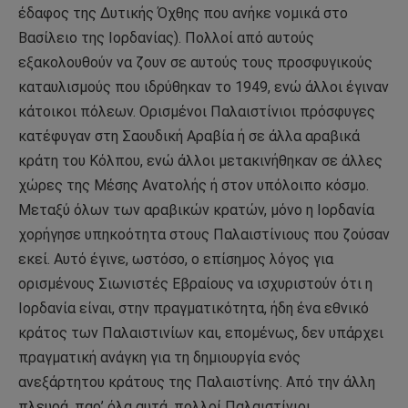
έδαφος της Δυτικής Όχθης που ανήκε νομικά στο
Βασίλειο της Ιορδανίας). Πολλοί από αυτούς
εξακολουθούν να ζουν σε αυτούς τους προσφυγικούς
καταυλισμούς που ιδρύθηκαν το 1949, ενώ άλλοι έγιναν
κάτοικοι πόλεων. Ορισμένοι Παλαιστίνιοι πρόσφυγες
κατέφυγαν στη Σαουδική Αραβία ή σε άλλα αραβικά
κράτη του Κόλπου, ενώ άλλοι μετακινήθηκαν σε άλλες
χώρες της Μέσης Ανατολής ή στον υπόλοιπο κόσμο.
Μεταξύ όλων των αραβικών κρατών, μόνο η Ιορδανία
χορήγησε υπηκοότητα στους Παλαιστίνιους που ζούσαν
εκεί. Αυτό έγινε, ωστόσο, ο επίσημος λόγος για
ορισμένους Σιωνιστές Εβραίους να ισχυριστούν ότι η
Ιορδανία είναι, στην πραγματικότητα, ήδη ένα εθνικό
κράτος των Παλαιστινίων και, επομένως, δεν υπάρχει
πραγματική ανάγκη για τη δημιουργία ενός
ανεξάρτητου κράτους της Παλαιστίνης. Από την άλλη
πλευρά, παρ’ όλα αυτά, πολλοί Παλαιστίνιοι