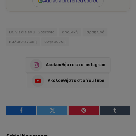
Add as a preferred source
Dr. Vladislav B. Sotirovic
αραβική
Ισραηλινό
παλαιστινιακή
σύγκρουση
Ακολουθήστε στο Instagram
Ακολουθήστε στο YouTube
Facebook
Twitter
Pinterest
Tumblr
Sahiel Newsroom