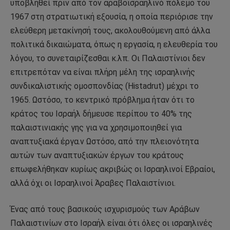
υποβληθεί πριν από τον αραβοϊσραηλινό πόλεμο του
1967 στη στρατιωτική εξουσία, η οποία περιόρισε την
ελεύθερη μετακίνησή τους, ακολουθούμενη από άλλα
πολιτικά δικαιώματα, όπως η εργασία, η ελευθερία του
λόγου, το συνεταιρίζεσθαι κ.λπ. Οι Παλαιστίνιοι δεν
επιτρεπόταν να είναι πλήρη μέλη της ισραηλινής
συνδικαλιστικής ομοσπονδίας (Histadrut) μέχρι το
1965. Ωστόσο, το κεντρικό πρόβλημα ήταν ότι το
κράτος του Ισραήλ δήμευσε περίπου το 40% της
παλαιστινιακής γης για να χρησιμοποιηθεί για
αναπτυξιακά έργα.v Ωστόσο, από την πλειονότητα
αυτών των αναπτυξιακών έργων του κράτους
επωφελήθηκαν κυρίως ακριβώς οι Ισραηλινοί Εβραίοι,
αλλά όχι οι Ισραηλινοί Άραβες Παλαιστίνιοι.
Ένας από τους βασικούς ισχυρισμούς των Αράβων
Παλαιστινίων στο Ισραήλ είναι ότι όλες οι ισραηλινές