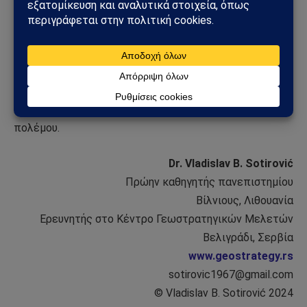
αραβοπαλαιστινιακή εθνική τους ταυτότητα, ιδίως τα
τελευταία 20 και πλέον χρόνια, καθώς οι σιωνιστικές
ισραηλινές αρχές απαγόρευσαν την ανάμνηση της Αλ
Νάκμπα, που είναι είτε η εκδίωξη είτε η φυγή
τουλάχιστον 500.000 Αράβων Παλαιστινίων το 1948-
1949 κατά τη διάρκεια του πρώτου αραβοϊσραηλινού
πολέμου.
Dr. Vladislav B. Sotirović
Πρώην καθηγητής πανεπιστημίου
Βίλνιους, Λιθουανία
Ερευνητής στο Κέντρο Γεωστρατηγικών Μελετών
Βελιγράδι, Σερβία
www.geostrategy.rs
sotirovic1967@gmail.com
© Vladislav B. Sotirović 2024