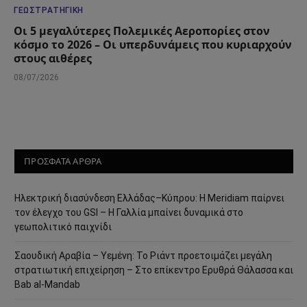
ΓΕΩΣΤΡΑΤΗΓΙΚΉ
Οι 5 μεγαλύτερες Πολεμικές Αεροπορίες στον
κόσμο το 2026 – Οι υπερδυνάμεις που κυριαρχούν
στους αιθέρες
08/07/2026
ΠΡΟΣΦΑΤΑ ΑΡΘΡΑ
Ηλεκτρική διασύνδεση Ελλάδας–Κύπρου: Η Meridiam παίρνει
τον έλεγχο του GSI – Η Γαλλία μπαίνει δυναμικά στο
γεωπολιτικό παιχνίδι
Σαουδική Αραβία – Υεμένη: Το Ριάντ προετοιμάζει μεγάλη
στρατιωτική επιχείρηση – Στο επίκεντρο Ερυθρά Θάλασσα και
Bab al-Mandab