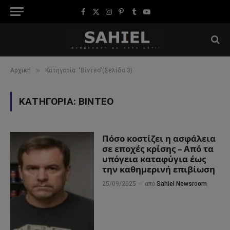
Facebook
X
Instagram
Pinterest
Tumblr
YouTube
(Twitter)
»
Αρχική
Κατηγορία: "Βίντεο"(Σελίδα 3)
ΚΑΤΗΓΟΡΊΑ:
ΒΊΝΤΕΟ
Πόσο κοστίζει η ασφάλεια
σε εποχές κρίσης – Από τα
υπόγεια καταφύγια έως
την καθημερινή επιβίωση
25/09/2025
από
Sahiel Newsroom