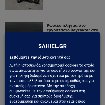
Ρωσικό πλήγμα στο
εργοστάσιο Bayraktar στο
Κίεβο – Σαφές μήνυμα προς
Τουρκία και Ουκρανία
31/08/2025
από
Sahiel Newsroom