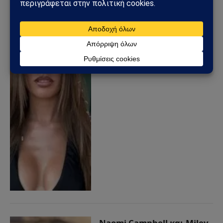
Clara Soccini: Η Ιταλίδα
σταρ του Mare Fuori με
καυτό μπικίνι στη Μύκονο
26/08/2025
από
Sahiel Newsroom
Naomi Campbell και Miley