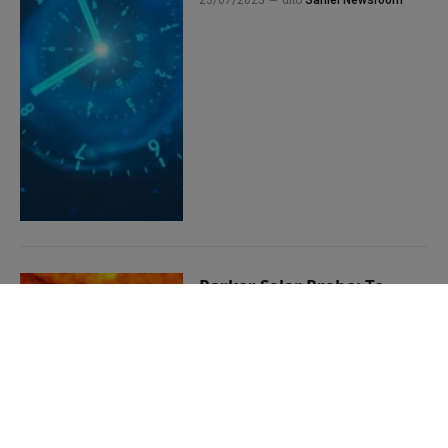
23/07/2025
από
Sahiel Newsroom
Parker Solar Probe: Το
σκάφος που «άγγιξε» τον
Ήλιο και κατέγραψε
εικόνες από την
ατμόσφαιρά του
18/07/2025
από
Sahiel Newsroom