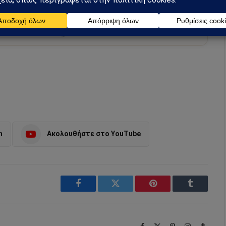
 και αναλύσεις.
preferred source
m
Ακολουθήστε στο YouTube
Facebook
Twitter
Pinterest
Tumblr
Facebook
X
Pinterest
Instagram
Tumbl