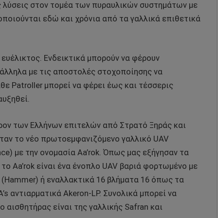
ς λύσεις στον τομέα των πυραυλικών συστημάτων με
οποιούνται εδώ και χρόνια από τα γαλλικά επιθετικά
α ευέλικτος. Ενδεικτικά μπορούν να φέρουν
ράλληλα με τις αποστολές στοχοποίησης να
ε Patroller μπορεί να φέρει έως και τέσσερις
αυξηθεί.
ρον των Ελλήνων επιτελών από Στρατό Ξηράς και
 ήταν το νέο πρωτοεμφανιζόμενο γαλλικό UAV
ce) με την ονομασία Aa’rok. Όπως μας εξήγησαν τα
d το Aa’rok είναι ένα ένοπλο UAV βαριά φορτωμένο με
(Hammer) ή εναλλακτικά 16 βλήματα 16 όπως τα
DA’s αντιαρματικά Akeron-LP. Συνολικά μπορεί να
ο αισθητήρας είναι της γαλλικής Safran και