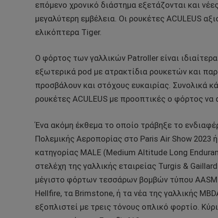
επόμενο χρονικό διάστημα εξετάζονται και νέε
μεγαλύτερη εμβέλεια. Οι ρουκέτες ACULEUS αξι
ελικόπτερα Tiger.
Ο φόρτος των γαλλικών Patroller είναι ιδιαίτερ
εξωτερικά pod με ατρακτίδια ρουκετών και πα
προσβάλουν και στόχους ευκαιρίας. Συνολικά κάθ
ρουκέτες ACULEUS με προοπτικές ο φόρτος να 
Ένα ακόμη έκθεμα το οποίο τράβηξε το ενδιαφέ
Πολεμικής Αεροπορίας στο Paris Air Show 2023
κατηγορίας MALE (Medium Altitude Long Enduran
στελέχη της γαλλικής εταιρείας Turgis & Gaillar
μέγιστο φόρτων τεσσάρων βομβών τύπου AASM 
Hellfire, τα Brimstone, ή τα νέα της γαλλικής MB
εξοπλιστεί με τρεις τόνους οπλικό φορτίο. Κύρι