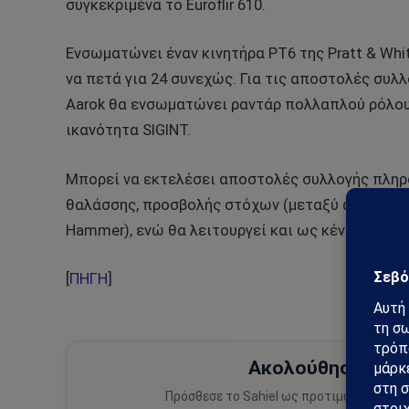
συγκεκριμένα το Euroflir 610.
Ενσωματώνει έναν κινητήρα PT6 της Pratt & Whi
να πετά για 24 συνεχώς. Για τις αποστολές συλ
Aarok θα ενσωματώνει ραντάρ πολλαπλού ρόλου,
ικανότητα SIGINT.
Μπορεί να εκτελέσει αποστολές συλλογής πληρ
θαλάσσης, προσβολής στόχων (μεταξύ άλλων θα 
Hammer), ενώ θα λειτουργεί και ως κέντρο ανα
[
ΠΗΓΗ
]
Ακολούθησε το Sa
Πρόσθεσε το Sahiel ως προτιμώμενη πηγ