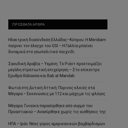
ΠΡΟΣΦΑΤΑ ΑΡΘΡΑ
Ηλεκτρική διασύνδεση Ελλάδας–Κύπρου: Η Meridiam
παίρνει τον έλεγχο του GSI – Η Γαλλία μπαίνει
δυναμικά στο γεωπολιτικό παιχνίδι
Σαουδική Αραβία – Υεμένη: Το Ριάντ προετοιμάζει
μεγάλη στρατιωτική επιχείρηση – Στο επίκεντρο
Ερυθρά Θάλασσα και Bab al-Mandab
Φωτιά στη Δυτική Αττική: Πύρινος κλοιός στα
Μέγαρα – Εκκενώσεις με 112 και μάχη με τις φλόγες
Μέγαρα: Γυναίκα παρασύρθηκε από συρμό του
Προαστιακού – Ανασύρθηκε χωρίς τις αισθήσεις της
ΗΠΑ – Ιράν: Νέος γύρος αμερικανικών βομβαρδισμών