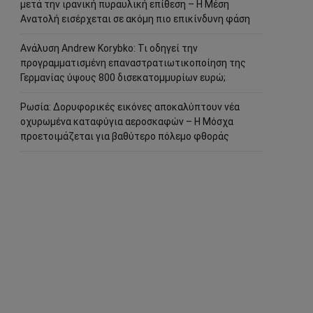
μετά την ιρανική πυραυλική επίθεση – Η Μέση
Ανατολή εισέρχεται σε ακόμη πιο επικίνδυνη φάση
Ανάλυση Andrew Korybko: Τι οδηγεί την
προγραμματισμένη επαναστρατιωτικοποίηση της
Γερμανίας ύψους 800 δισεκατομμυρίων ευρώ;
Ρωσία: Δορυφορικές εικόνες αποκαλύπτουν νέα
οχυρωμένα καταφύγια αεροσκαφών – Η Μόσχα
προετοιμάζεται για βαθύτερο πόλεμο φθοράς