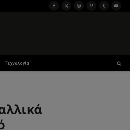
Facebook
X
Instagram
Pinterest
Tumblr
YouTu
(Twitter)
Τεχνολογία
γαλλικά
ό