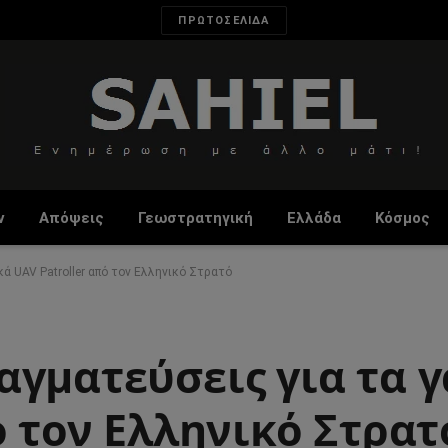
ΠΡΩΤΟΣΕΛΙΔΑ
ν
Απόψεις
Γεωστρατηγική
Ελλάδα
Κόσμος
ά UAV Patroller από τον Ελληνικό Στρατό
αγματεύσεις για τα 
ό τον Ελληνικό Στρατ