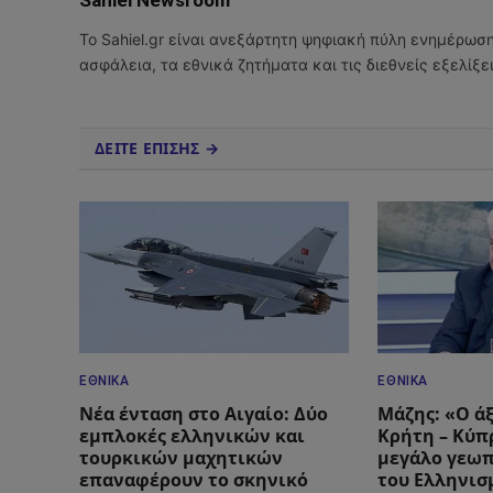
Το Sahiel.gr είναι ανεξάρτητη ψηφιακή πύλη ενημέρωσ
ασφάλεια, τα εθνικά ζητήματα και τις διεθνείς εξελίξ
ΔΕΙΤΕ ΕΠΙΣΗΣ →
ΕΘΝΙΚΆ
ΕΘΝΙΚΆ
Νέα ένταση στο Αιγαίο: Δύο
Μάζης: «Ο ά
εμπλοκές ελληνικών και
Κρήτη – Κύπρ
τουρκικών μαχητικών
μεγάλο γεωπ
επαναφέρουν το σκηνικό
του Ελληνισ