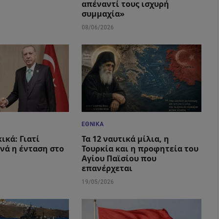
απέναντί τους ισχυρή
συμμαχία»
08/06/2026
ΕΘΝΙΚΆ
ικά: Γιατί
Τα 12 ναυτικά μίλια, η
ανά η ένταση στο
Τουρκία και η προφητεία του
Αγίου Παϊσίου που
επανέρχεται
19/05/2026