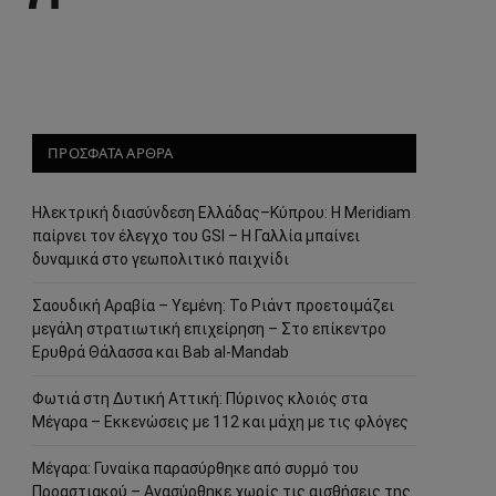
ΠΡΟΣΦΑΤΑ ΑΡΘΡΑ
Ηλεκτρική διασύνδεση Ελλάδας–Κύπρου: Η Meridiam
παίρνει τον έλεγχο του GSI – Η Γαλλία μπαίνει
δυναμικά στο γεωπολιτικό παιχνίδι
Σαουδική Αραβία – Υεμένη: Το Ριάντ προετοιμάζει
μεγάλη στρατιωτική επιχείρηση – Στο επίκεντρο
Ερυθρά Θάλασσα και Bab al-Mandab
Φωτιά στη Δυτική Αττική: Πύρινος κλοιός στα
Μέγαρα – Εκκενώσεις με 112 και μάχη με τις φλόγες
Μέγαρα: Γυναίκα παρασύρθηκε από συρμό του
Προαστιακού – Ανασύρθηκε χωρίς τις αισθήσεις της