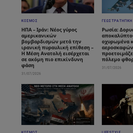
ΚΌΣΜΟΣ
ΓΕΩΣΤΡΑΤΗΓΙΚΉ
ΗΠΑ – Ιράν: Νέος γύρος
Ρωσία: Δορυ
αμερικανικών
αποκαλύπτο
βομβαρδισμών μετά την
οχυρωμένα 
ιρανική πυραυλική επίθεση –
αεροσκαφών
Η Μέση Ανατολή εισέρχεται
προετοιμάζε
σε ακόμη πιο επικίνδυνη
πόλεμο φθο
φάση
31/07/2026
31/07/2026
ΚΌΣΜΟΣ
LIFESTYLE