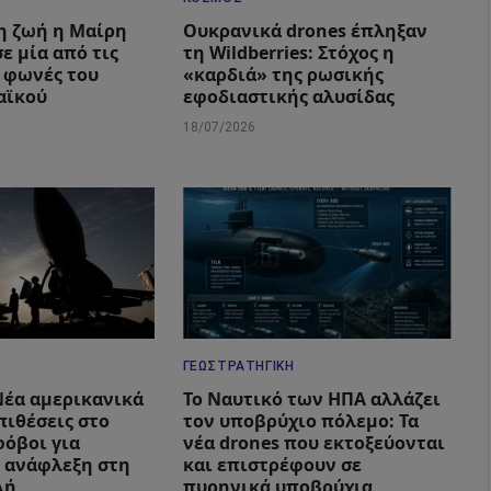
η ζωή η Μαίρη
Ουκρανικά drones έπληξαν
σε μία από τις
τη Wildberries: Στόχος η
 φωνές του
«καρδιά» της ρωσικής
αϊκού
εφοδιαστικής αλυσίδας
18/07/2026
ΓΕΩΣΤΡΑΤΗΓΙΚΉ
 Νέα αμερικανικά
Το Ναυτικό των ΗΠΑ αλλάζει
πιθέσεις στο
τον υποβρύχιο πόλεμο: Τα
φόβοι για
νέα drones που εκτοξεύονται
 ανάφλεξη στη
και επιστρέφουν σε
λή
πυρηνικά υποβρύχια