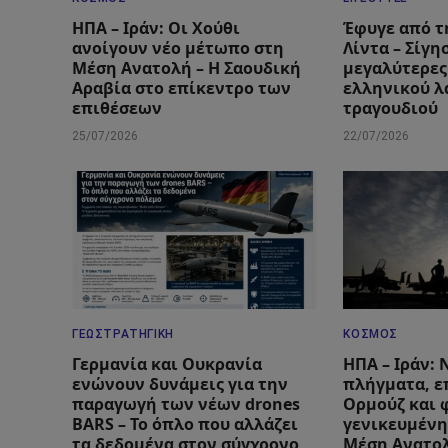
ΗΠΑ – Ιράν: Οι Χούθι
Έφυγε από τ
ανοίγουν νέο μέτωπο στη
Λίντα – Σίγη
Μέση Ανατολή – Η Σαουδική
μεγαλύτερες
Αραβία στο επίκεντρο των
ελληνικού λ
επιθέσεων
τραγουδιού
25/07/2026
22/07/2026
ΓΕΩΣΤΡΑΤΗΓΙΚΉ
ΚΌΣΜΟΣ
Γερμανία και Ουκρανία
ΗΠΑ – Ιράν:
ενώνουν δυνάμεις για την
πλήγματα, ε
παραγωγή των νέων drones
Ορμούζ και 
BARS – Το όπλο που αλλάζει
γενικευμένη
τα δεδομένα στον σύγχρονο
Μέση Ανατο