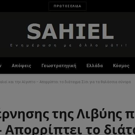
ΠΡΩΤΟΣΕΛΙΔΑ
ν
Απόψεις
Γεωστρατηγική
Ελλάδα
Κόσμος
λεί και την Αίγυπτο – Απορρίπτει το διάταγμα Σίσι για τα θαλάσσια σύνορα
ρνησης της Λιβύης 
– Απορρίπτει το διάτ