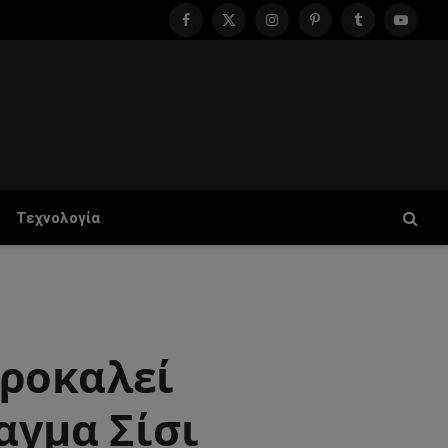
Facebook
X
Instagram
Pinterest
Tumblr
YouTu
(Twitter)
Τεχνολογία
προκαλεί
αγμα Σίσι