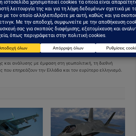
Facebook
Twitter
Pinterest
Tumblr
Facebook
X
Pinterest
Instagram
Tumbl
(Twitter)
ης και ανάλυσης με έμφαση στη γεωπολιτική, τη διεθνή
εις που επηρεάζουν την Ελλάδα και τον ευρύτερο ελληνισμό.