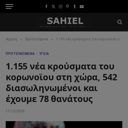
Facebook
X
Instagram
Pinterest
Tumblr
YouTube
(Twitter)
»
»
Αρχική
Προτεινόμενα
1.155 νέα κρούσματα του κορωνοϊου στη χώρα, 542 διασωληνωμένοι και έχουμε 78 θανάτους
ΠΡΟΤΕΙΝΌΜΕΝΑ
ΥΓΕΊΑ
1.155 νέα κρούσματα του
κορωνοϊου στη χώρα, 542
διασωληνωμένοι και
έχουμε 78 θανάτους
17/12/2020