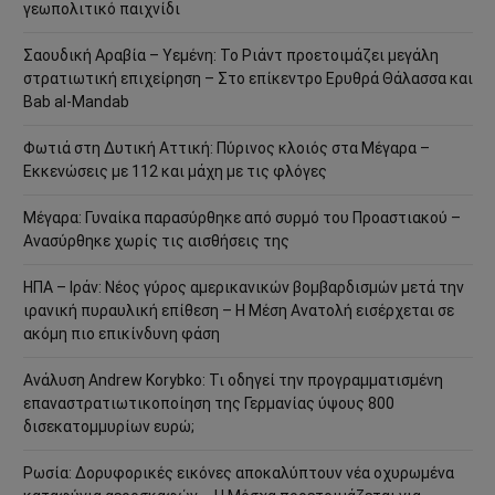
γεωπολιτικό παιχνίδι
Σαουδική Αραβία – Υεμένη: Το Ριάντ προετοιμάζει μεγάλη
στρατιωτική επιχείρηση – Στο επίκεντρο Ερυθρά Θάλασσα και
Bab al-Mandab
Φωτιά στη Δυτική Αττική: Πύρινος κλοιός στα Μέγαρα –
Εκκενώσεις με 112 και μάχη με τις φλόγες
Μέγαρα: Γυναίκα παρασύρθηκε από συρμό του Προαστιακού –
Ανασύρθηκε χωρίς τις αισθήσεις της
ΗΠΑ – Ιράν: Νέος γύρος αμερικανικών βομβαρδισμών μετά την
ιρανική πυραυλική επίθεση – Η Μέση Ανατολή εισέρχεται σε
ακόμη πιο επικίνδυνη φάση
Ανάλυση Andrew Korybko: Τι οδηγεί την προγραμματισμένη
επαναστρατιωτικοποίηση της Γερμανίας ύψους 800
δισεκατομμυρίων ευρώ;
Ρωσία: Δορυφορικές εικόνες αποκαλύπτουν νέα οχυρωμένα