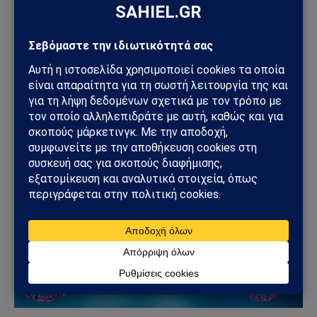
ΚΌΣΜΟΣ
Ιός hantavirus σε κρουαζιερόπλοιο στον
Ατλαντικό: Τρεις νεκροί και διεθνής συναγερμός
04/05/2026