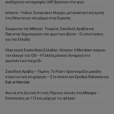
ανεξήγητες καταγραφές UAP βγαίνουν στο φως
Ισπανία – Ιταλία: Συνοριακοί έλεγχοι, μεταναστευτική κρίση
στη Θέουτα και νέο ρήγμα στην Ευρώπη
Συμφωνία της Μέκκας: Τουρκία, Σαουδική Αραβία και
Πακιστάν δημιουργούν νέο αμυντικό άξονα – Οι επιπτώσεις
για την Ελλάδα
Ηλεκτρική διασύνδεση Ελλάδας–Κύπρου: Η Meridiam παίρνει
τον έλεγχο του GSI – Η Γαλλία μπαίνει δυναμικά στο
γεωπολιτικό παιχνίδι
Σαουδική Αραβία – Υεμένη: Το Ριάντ προετοιμάζει μεγάλη
στρατιωτική επιχείρηση – Στο επίκεντρο Ερυθρά Θάλασσα και
Bab al-Mandab
Φωτιά στη Δυτική Αττική: Πύρινος κλοιός στα Μέγαρα –
Εκκενώσεις με 112 και μάχη με τις φλόγες