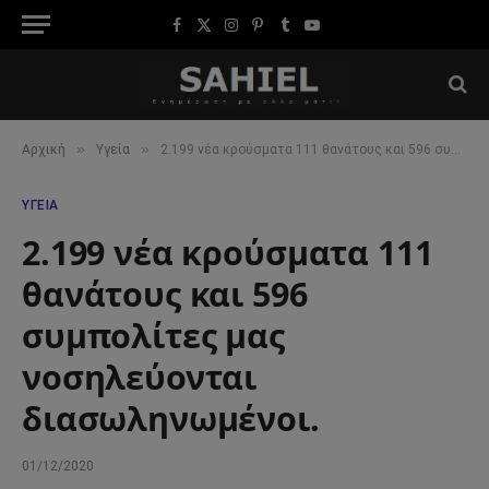
Facebook
X
Instagram
Pinterest
Tumblr
YouTube
(Twitter)
»
»
Αρχική
Υγεία
2.199 νέα κρούσματα 111 θανάτους και 596 συμπολίτες μας νοσηλεύονται διασωληνωμένοι.
ΥΓΕΊΑ
2.199 νέα κρούσματα 111
θανάτους και 596
συμπολίτες μας
νοσηλεύονται
διασωληνωμένοι.
01/12/2020