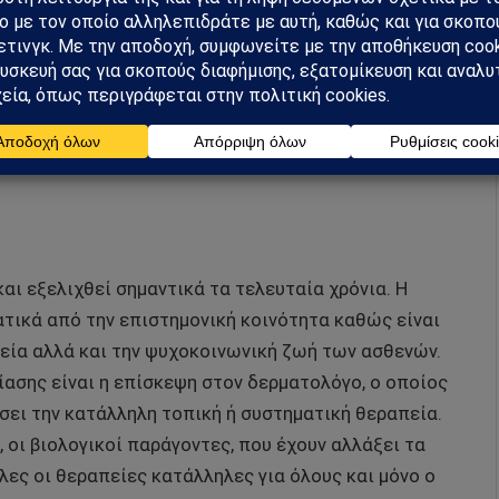
 χρόνια, η ψωρίαση παραμένει ταμπού και μπορεί να
νική και επαγγελματική ζωή των ασθενών. Αυτός
κή την έγκαιρη διάγνωση από τον δερματολόγο.
εία που να προσφέρει ίαση, υπάρχουν πολλές
ξαφανίσουν εντελώς τα συμπτώματα επιτυγχάνοντας
αι εξελιχθεί σημαντικά τα τελευταία χρόνια. Η
ατικά από την επιστημονική κοινότητα καθώς είναι
γεία αλλά και την ψυχοκοινωνική ζωή των ασθενών.
ίασης είναι η επίσκεψη στον δερματολόγο, ο οποίος
ήσει την κατάλληλη τοπική ή συστηματική θεραπεία.
 οι βιολογικοί παράγοντες, που έχουν αλλάξει τα
λες οι θεραπείες κατάλληλες για όλους και μόνο ο