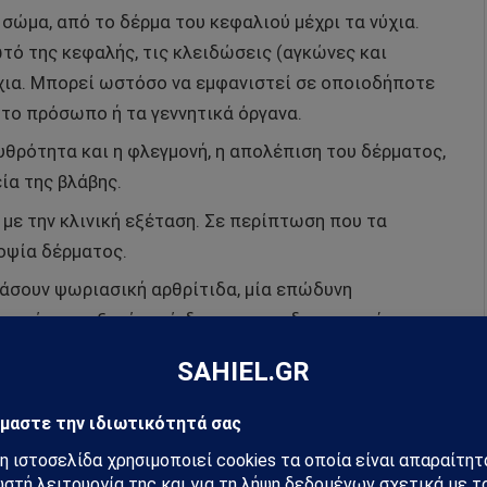
σώμα, από το δέρμα του κεφαλιού μέχρι τα νύχια.
τό της κεφαλής, τις κλειδώσεις (αγκώνες και
νύχια. Μπορεί ωστόσο να εμφανιστεί σε οποιοδήποτε
το πρόσωπο ή τα γεννητικά όργανα.
υθρότητα και η φλεγμονή, η απολέπιση του δέρματος,
ία της βλάβης.
με την κλινική εξέταση. Σε περίπτωση που τα
οψία δέρματος.
ιάσουν ψωριασική αρθρίτιδα, μία επώδυνη
επίσης αυξημένο κίνδυνο για καρδιαγγειακά
νης φλεγμονής στον οργανισμό που προκαλεί η
ας, σταγονοειδής, φλυκταινώδης και ερυθροδερμική