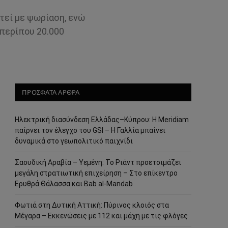
τεί με ψωρίαση, ενώ
 περίπου 20.000
ΠΡΟΣΦΑΤΑ ΑΡΘΡΑ
Ηλεκτρική διασύνδεση Ελλάδας–Κύπρου: Η Meridiam
παίρνει τον έλεγχο του GSI – Η Γαλλία μπαίνει
δυναμικά στο γεωπολιτικό παιχνίδι
Σαουδική Αραβία – Υεμένη: Το Ριάντ προετοιμάζει
μεγάλη στρατιωτική επιχείρηση – Στο επίκεντρο
Ερυθρά Θάλασσα και Bab al-Mandab
Φωτιά στη Δυτική Αττική: Πύρινος κλοιός στα
Μέγαρα – Εκκενώσεις με 112 και μάχη με τις φλόγες