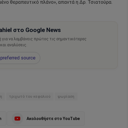
ένο θεραπευτικό πλάνο», απαντά η Δρ. Τσιατούρα.
hiel στο Google News
ή για να λαμβάνεις πρώτος τις σημαντικότερες
 και αναλύσεις.
preferred source
ση
τριχωτό του κεφαλιού
ψωρίαση
m
Ακολουθήστε στο YouTube