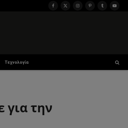
Facebook
X
Instagram
Pinterest
Tumblr
YouTu
(Twitter)
Τεχνολογία
 για την