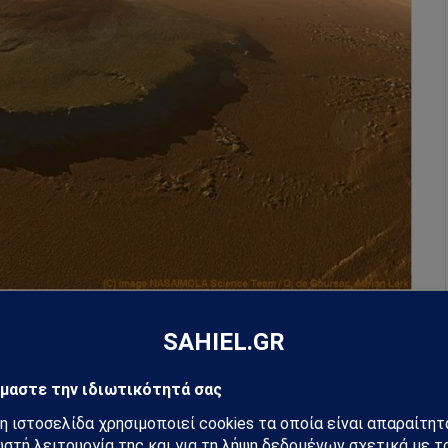
στο ηλιακό σύστημα. Βρίσκεται στην ηφαιστειακή
ος με την πολιτεία της Αριζόνα, σύμφωνα με τη NASA.
τά σχεδόν τριπλάσιο από το γήινο όρος Έβερεστ, το
α).