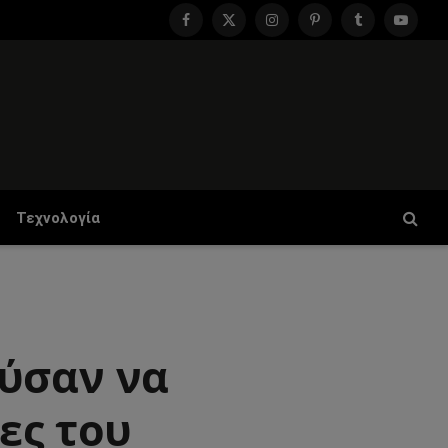
Facebook
X
Instagram
Pinterest
Tumblr
YouTu
(Twitter)
Τεχνολογία
ύσαν να
ες του