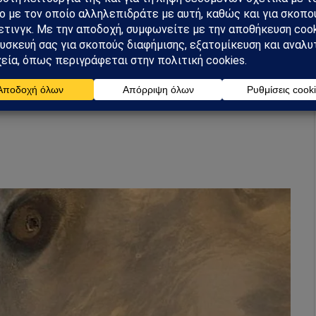
ο ασπίδα, το οποίο σχηματίστηκε αφού η λάβα
τι το βουνό είναι πιθανότατα εύκολο για τους
η μέση κλίση του είναι μόνο 5 τοις εκατό. Στην
άτους περίπου 85 χιλιομέτρων (53 μιλίων), η οποία
ν λάβα (πιθανότατα κατά τη διάρκεια μιας έκρηξης)