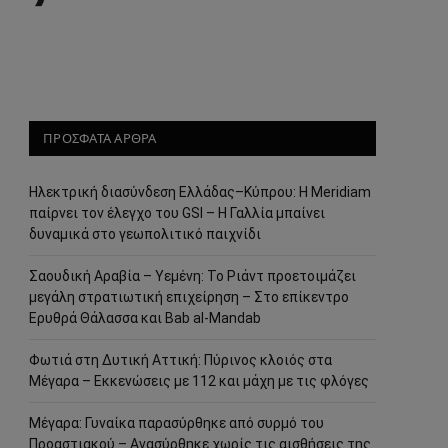
ΠΡΟΣΦΑΤΑ ΑΡΘΡΑ
Ηλεκτρική διασύνδεση Ελλάδας–Κύπρου: Η Meridiam
παίρνει τον έλεγχο του GSI – Η Γαλλία μπαίνει
δυναμικά στο γεωπολιτικό παιχνίδι
Σαουδική Αραβία – Υεμένη: Το Ριάντ προετοιμάζει
μεγάλη στρατιωτική επιχείρηση – Στο επίκεντρο
Ερυθρά Θάλασσα και Bab al-Mandab
Φωτιά στη Δυτική Αττική: Πύρινος κλοιός στα
Μέγαρα – Εκκενώσεις με 112 και μάχη με τις φλόγες
Μέγαρα: Γυναίκα παρασύρθηκε από συρμό του
Προαστιακού – Ανασύρθηκε χωρίς τις αισθήσεις της