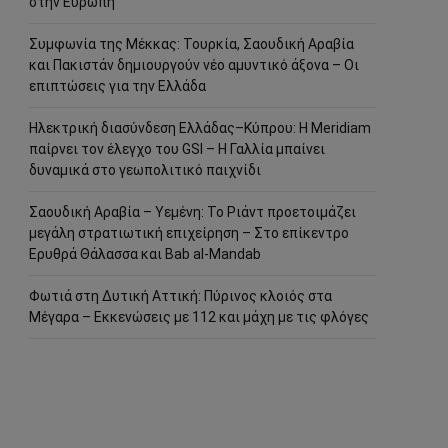
στην Ευρώπη
Συμφωνία της Μέκκας: Τουρκία, Σαουδική Αραβία
και Πακιστάν δημιουργούν νέο αμυντικό άξονα – Οι
επιπτώσεις για την Ελλάδα
Ηλεκτρική διασύνδεση Ελλάδας–Κύπρου: Η Meridiam
παίρνει τον έλεγχο του GSI – Η Γαλλία μπαίνει
δυναμικά στο γεωπολιτικό παιχνίδι
Σαουδική Αραβία – Υεμένη: Το Ριάντ προετοιμάζει
μεγάλη στρατιωτική επιχείρηση – Στο επίκεντρο
Ερυθρά Θάλασσα και Bab al-Mandab
Φωτιά στη Δυτική Αττική: Πύρινος κλοιός στα
Μέγαρα – Εκκενώσεις με 112 και μάχη με τις φλόγες