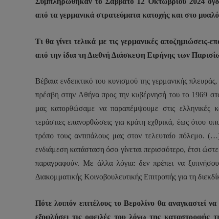
Συμπληρώθηκαν το Σάββατο 12 Οκτωβρίου 2024 ογδ
από τα γερμανικά στρατεύματα κατοχής και στο μυαλό
Τι θα γίνει τελικά με τις γερμανικές αποζημιώσεις-ε
από την ίδια τη Διεθνή Διάσκεψη Ειρήνης των Παρισίω
Βέβαια ενδεικτικό του κυνισμού της γερμανικής πλευράς
πρέσβη στην Αθήνα προς την κυβέρνησή του το 1969 στο
μας κατορθώσαμε να παραπέμψουμε στις ελληνικές κ
τεράστιες επανορθώσεις για κράτη εχθρικά, έως ότου υπ
τρόπο τους αντιπάλους μας στον τελευταίο πόλεμο. (
ενδιάμεση κατάσταση όσο γίνεται περισσότερο, έτσι ώστε 
παραγραφούν. Με άλλα λόγια: δεν πρέπει να ξυπνήσου
Διακομματικής Κοινοβουλευτικής Επιτροπής για τη διεκδ
Πότε λοιπόν επιτέλους το Βερολίνο θα αναγκαστεί να
εξοφλήσει τις οφειλές του λόγω της καταστροφής 