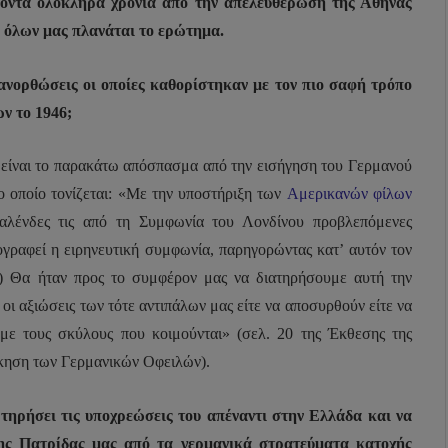
όντα ολόκληρα χρόνια από την απελευθέρωση της Αθήνας
 όλων μας πλανάται το ερώτημα.
πανορθώσεις οι οποίες καθορίστηκαν με τον πιο σαφή τρόπο
ν το 1946;
, είναι το παρακάτω απόσπασμα από την εισήγηση του Γερμανού
 οποίο τονίζεται: «Με την υποστήριξη των
Αμερικανών φίλων
αλένδες τις από τη Συμφωνία του Λονδίνου προβλεπόμενες
ογραφεί η ειρηνευτική συμφωνία, παρηγορώντας κατ’ αυτόν τον
…) Θα ήταν προς το συμφέρον μας να διατηρήσουμε αυτή την
οι αξιώσεις των τότε αντιπάλων μας είτε να αποσυρθούν είτε να
με τους σκύλους που κοιμούνται» (σελ. 20 της Έκθεσης της
ίκηση των Γερμανικών Οφειλών).
 τηρήσει τις υποχρεώσεις του απέναντι στην Ελλάδα και να
της Πατρίδας μας από τα γερμανικά στρατεύματα κατοχής