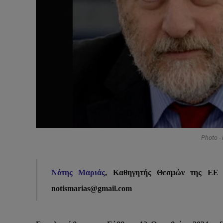
Photo -
Νότης Μαριάς
, Καθηγητής Θεσμών της ΕΕ σ
notismarias
@
gmail
.
com