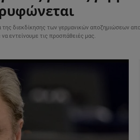
ορυφώνεται
α της διεκδίκησης των γερμανικών αποζημιώσεων απο
 να εντείνουμε τις προσπάθειές μας.