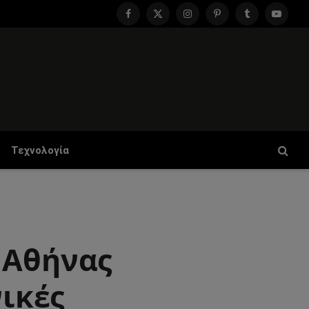
Facebook
X
Instagram
Pinterest
Tumblr
YouTu
(Twitter)
Τεχνολογία
 Αθήνας
νικές