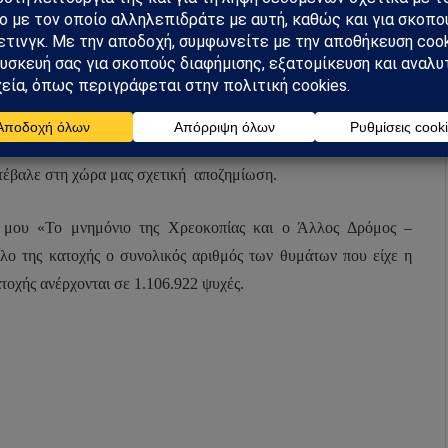
ιών του γερμανικού στρατού κατοχής, όπως είναι η περίπτωση
πό τους ναζί λόγω της εθνικοσοσιαλιστικής ιδεολογίας. Στη
ι τσιγγάνοι, οι ομοφυλόφιλοι κλπ που εξολοθρεύθηκαν από τους
ία ως κατώτερα όντα. Για την περίπτωση αυτή και μόνο αυτή η
τέβαλε στη χώρα μας σχετική αποζημίωση.
 μου «Το μνημόνιο της Χρεοκοπίας και ο Άλλος Δρόμος –
 της κατοχής ο συνολικός αριθμός των θυμάτων που είχε η
τοχής ανέρχονται σε 1.106.922 ψυχές.