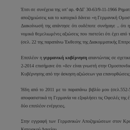
Έτσι σε συνέχεια της υπ’ αρ. ΦΔΓ 30-63/9-11-1966 Ρηματ
αποζημιώσεις και το κατοχικό δάνειο «η Γερμανική Ομοσ
Διακοίνωσή της απάντησε ότι ουδέποτε συνήγαγε .. ότι
νομικά θεμελιωμένες αξιώσεις που πιστεύει ότι έχει απ
(σελ. 22 της παραπάνω Έκθεσης της Διακομματικής Επιτρο
Επιπλέον η
γερμανική κυβέρνηση
απαντώντας σε σχετικ
2-2014 επισήμανε ότι «δεν είναι γνωστή στην Ομοσπονδ
Κυβέρνησης από την άσκηση αξιώσεων για επανορθώσεις»
Ήδη από το 2011 με το παραπάνω βιβλίο μου (σελ.552-
αποφασιστικά τη Γερμανία να εξοφλήσει τις Οφειλές της 
δύο επιπλέον ενέργειες.
Στην εγγραφή των Γερμανικών Αποζημιώσεων στον Κρατ
Κατοχικού Δανείου.