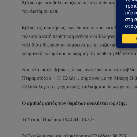
5)
Από την καταβολή αποζημιώσεων στα θύματα των θηριωδ
του Διστόμου κλπ.
6)
Από τις απαιτήσεις των θυμάτων που εκτελέστηκαν α
τελευταία αυτή περίπτωση ανήκουν οι Έλληνες Εβραίοι, ο
ναζί διότι θεωρούντο σύμφωνα με τη ναζιστική ιδεολογ
γερμανική πλευρά και με αφορμή την υπόθεση Μέρτεν κα
Και όλα αυτά βεβαίως όπως αναφέρω και στο βιβλίο
Πειραματόζωο – Η Ελλάς», σύμφωνα με τη Μαύρη Βίβλο
Ελλάδα λόγω της γερμανικής, ιταλικής και βουλγαρικής κα
Ο αριθμός αυτός των θυμάτων αναλύεται ως εξής:
1) Νεκροί Πολέμου 1940-41: 13.327
2) Εκτελεσμένοι (σε ολόκληρη την Ελλάδα) : 56.225