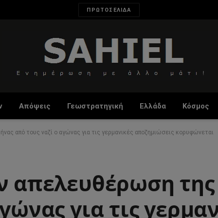
ΠΡΩΤΟΣΕΛΙΔΑ
ν
Απόψεις
Γεωστρατηγική
Ελλάδα
Κόσμος
ήνας από τους ναζί ο αγώνας για τις γερμανικές αποζημιώσεις κορυφώνεται
ην απελευθέρωση της
αγώνας για τις γερμα