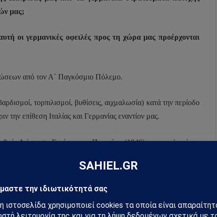
ών μας;
υτή οι γερμανικές οφειλές προς τη χώρα μας προέρχονται
θώσεων από τον Α΄ Παγκόσμιο Πόλεμο.
ρδισμοί, τορπιλισμοί, βυθίσεις, αιχμαλωσία) κατά την περίοδο
ν την επίθεση Ιταλίας και Γερμανίας εναντίον μας.
Διεθνής Διάσκεψη Ειρήνης των Παρισίων (1946) να μας πληρώσει
λληνική οικονομία και στη χώρα μας γενικότερα τα κατοχικά