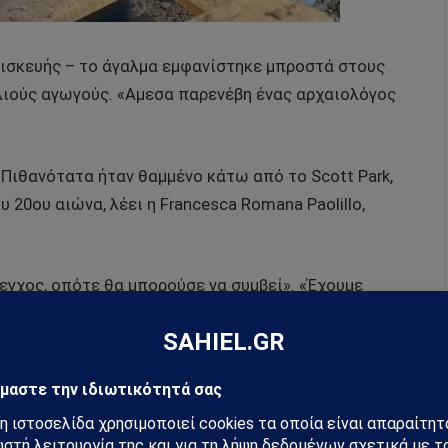
επισκευής – το άγαλμα εμφανίστηκε μπροστά στους
λιούς αγωγούς. «Αμεσα παρενέβη ένας αρχαιολόγος
 Πιθανότατα ήταν θαμμένο κάτω από το Scott Park,
20ου αιώνα, λέει η Francesca Romana Paolillo,
λεγχος, οπότε θα μπορούσε να συμβεί». «Έχουμε
ετάζουμε διάφορες υποθέσεις για να
ολόγησή του».
κού πάρκου, το άγαλμα πιθανότατα απεικονίζει έναν
αϊκής μυθολογίας, λόγω της παρουσίας ενός