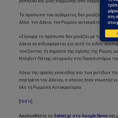
ρόπαλου και μιας κόμμωσης από δέρμα λιονταρι
Το πρόσωπο του αγάλματος δεν μοιάζει με τον Ηρ
άλλο: τον Δέκιο, τον Ρωμαίο αυτοκράτορα που κ
«Σίγουρα το πρόσωπο δεν μοιάζει με τυπικές απ
Δέκιο να ενδιαφέρεται για αυτό το είδος αναπ
τονίζοντας τη σημασία της σχέσης της Ρώμης με
Ντέιβιντ Πότερ, ιστορικός στο Πανεπιστήμιο το
Λόγω της αραιής γενειάδας και των ρυτίδων του
πορτρέτα του Δέκιου, ο οποίος ήταν γνωστός γ
όλη τη Ρωμαϊκή Αυτοκρατορία.
[
ΠΗΓΗ
]
Ακολουθήστε το
Sahiel.gr στο Google News
και 