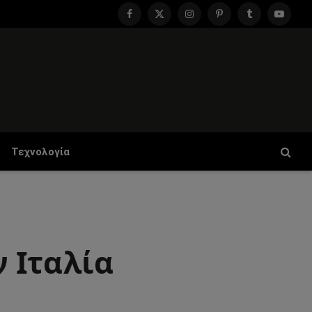
Facebook
X
Instagram
Pinterest
Tumblr
YouTu
(Twitter)
Τεχνολογία
 Ιταλία