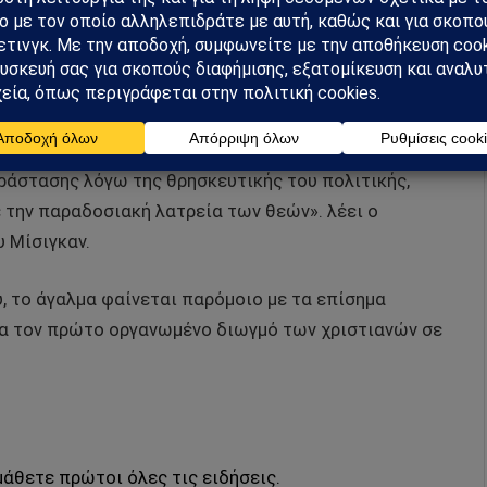
ού.
ακλή, αλλά οι ειδικοί λένε ότι μοιάζει με κάποιον
υβέρνησε από το 249 έως το 251 μ.χ.
εικονίσεις του Ηρακλή και θα ήταν λογικό για τον
αράστασης λόγω της θρησκευτικής του πολιτικής,
 την παραδοσιακή λατρεία των θεών». λέει ο
υ Μίσιγκαν.
, το άγαλμα φαίνεται παρόμοιο με τα επίσημα
ια τον πρώτο οργανωμένο διωγμό των χριστιανών σε
μάθετε πρώτοι όλες τις ειδήσεις.