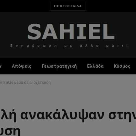
ΠΡΩΤΟΣΕΛΙΔΑ
ν
Απόψεις
Γεωστρατηγική
Ελλάδα
Κόσμος
ν Ιταλία μέσα σε αποχέτευση
λή ανακάλυψαν στην
υση