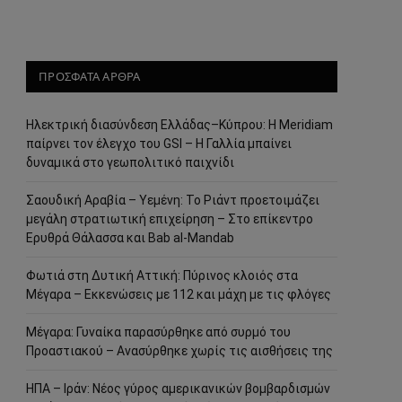
ΠΡΟΣΦΑΤΑ ΑΡΘΡΑ
Ηλεκτρική διασύνδεση Ελλάδας–Κύπρου: Η Meridiam
παίρνει τον έλεγχο του GSI – Η Γαλλία μπαίνει
δυναμικά στο γεωπολιτικό παιχνίδι
Σαουδική Αραβία – Υεμένη: Το Ριάντ προετοιμάζει
μεγάλη στρατιωτική επιχείρηση – Στο επίκεντρο
Ερυθρά Θάλασσα και Bab al-Mandab
Φωτιά στη Δυτική Αττική: Πύρινος κλοιός στα
Μέγαρα – Εκκενώσεις με 112 και μάχη με τις φλόγες
Μέγαρα: Γυναίκα παρασύρθηκε από συρμό του
Προαστιακού – Ανασύρθηκε χωρίς τις αισθήσεις της
ΗΠΑ – Ιράν: Νέος γύρος αμερικανικών βομβαρδισμών