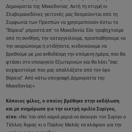
Δημοκρατία της Μακεδονίας. Αυτή τη στιγμή οι
Σλαβομακεδόνες γείτονές μας δεσμεύονται από τη
Συμφωνία των Πρεσπών να χρησιμοποιούν έστω το
“Βόρεια” μπροστά απ’ το Μακεδονία. Εάν τραβηχτούμε
από τη συνθήκη, την καταγγείλουμε, προσπαθήσουμε να
την ακυρώσουμε ή οτιδήποτε, κινδυνεύουμε να
βρεθούμε με μια ανθοδέσμη την επόμενη ημέρα, που θα
φτάσει στο υπουργείο Εξωτερικών και θα λέει “σας
ευχαριστούμε που μας απαλλάξατε από τον όρο
Βόρεια”. Από κάτω υπογραφή Δημοκρατία της
Μακεδονίας».
Κάποιος φίλος, ο οποίος βρέθηκε στην εκδήλωση
και με ενημέρωσε για την οικτρή ομιλία Συρίγου,
είπε:
«Να ‘ταν από καμιά μεριά να άκουγαν τον Συρίγο ο
Τέλλος Άγρας κι ο Παύλος Μελάς να κλάψουν για την