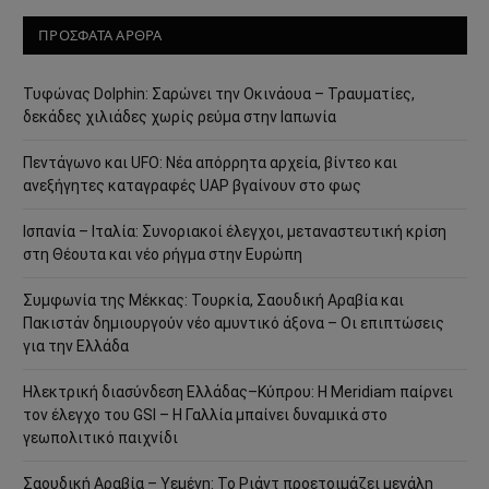
ΠΡΟΣΦΑΤΑ ΑΡΘΡΑ
Τυφώνας Dolphin: Σαρώνει την Οκινάουα – Τραυματίες,
δεκάδες χιλιάδες χωρίς ρεύμα στην Ιαπωνία
Πεντάγωνο και UFO: Νέα απόρρητα αρχεία, βίντεο και
ανεξήγητες καταγραφές UAP βγαίνουν στο φως
Ισπανία – Ιταλία: Συνοριακοί έλεγχοι, μεταναστευτική κρίση
στη Θέουτα και νέο ρήγμα στην Ευρώπη
Συμφωνία της Μέκκας: Τουρκία, Σαουδική Αραβία και
Πακιστάν δημιουργούν νέο αμυντικό άξονα – Οι επιπτώσεις
για την Ελλάδα
Ηλεκτρική διασύνδεση Ελλάδας–Κύπρου: Η Meridiam παίρνει
τον έλεγχο του GSI – Η Γαλλία μπαίνει δυναμικά στο
γεωπολιτικό παιχνίδι
Σαουδική Αραβία – Υεμένη: Το Ριάντ προετοιμάζει μεγάλη