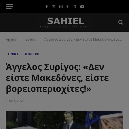
Facebook
X
Instagram
Pinterest
Tumblr
YouTube
(Twitter)
»
»
Αρχική
Εθνικά
Άγγελος Συρίγος: «Δεν είστε Μακεδόνες, είστε βορειοπεριοχίτες!»
ΕΘΝΙΚΆ
ΠΟΛΙΤΙΚΉ
Άγγελος Συρίγος: «Δεν
είστε Μακεδόνες, είστε
βορειοπεριοχίτες!»
13/07/2021