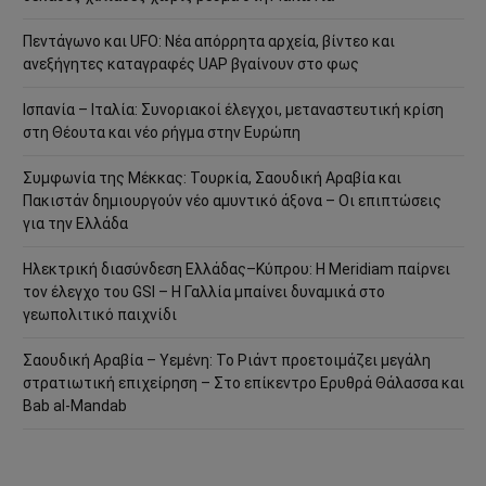
Πεντάγωνο και UFO: Νέα απόρρητα αρχεία, βίντεο και
ανεξήγητες καταγραφές UAP βγαίνουν στο φως
Ισπανία – Ιταλία: Συνοριακοί έλεγχοι, μεταναστευτική κρίση
στη Θέουτα και νέο ρήγμα στην Ευρώπη
Συμφωνία της Μέκκας: Τουρκία, Σαουδική Αραβία και
Πακιστάν δημιουργούν νέο αμυντικό άξονα – Οι επιπτώσεις
για την Ελλάδα
Ηλεκτρική διασύνδεση Ελλάδας–Κύπρου: Η Meridiam παίρνει
τον έλεγχο του GSI – Η Γαλλία μπαίνει δυναμικά στο
γεωπολιτικό παιχνίδι
Σαουδική Αραβία – Υεμένη: Το Ριάντ προετοιμάζει μεγάλη
στρατιωτική επιχείρηση – Στο επίκεντρο Ερυθρά Θάλασσα και
Bab al-Mandab