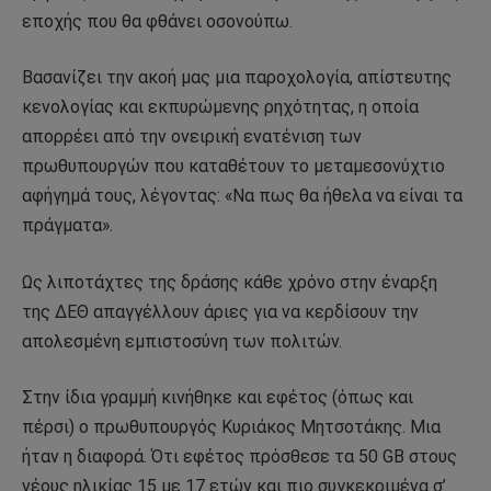
εποχής που θα φθάνει οσονούπω.
Βασανίζει την ακοή μας μια παροχολογία, απίστευτης
κενολογίας και εκπυρώμενης ρηχότητας, η οποία
απορρέει από την ονειρική ενατένιση των
πρωθυπουργών που καταθέτουν το μεταμεσονύχτιο
αφήγημά τους, λέγοντας: «Να πως θα ήθελα να είναι τα
πράγματα».
Ως λιποτάχτες της δράσης κάθε χρόνο στην έναρξη
της ΔΕΘ απαγγέλλουν άριες για να κερδίσουν την
απολεσμένη εμπιστοσύνη των πολιτών.
Στην ίδια γραμμή κινήθηκε και εφέτος (όπως και
πέρσι) ο πρωθυπουργός Κυριάκος Μητσοτάκης. Μια
ήταν η διαφορά. Ότι εφέτος πρόσθεσε τα 50 GB στους
νέους ηλικίας 15 με 17 ετών και πιο συγκεκριμένα σ’