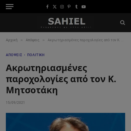
Facebook
X
Instagram
Pinterest
Tumblr
YouTube
(Twitter)
»
»
Αρχική
Απόψεις
Ακρωτηριασμένες παροχολογίες από τoν Κ. Μητσοτάκη
ΑΠΌΨΕΙΣ
ΠΟΛΙΤΙΚΉ
Ακρωτηριασμένες
παροχολογίες από τoν Κ.
Μητσοτάκη
15/09/2021