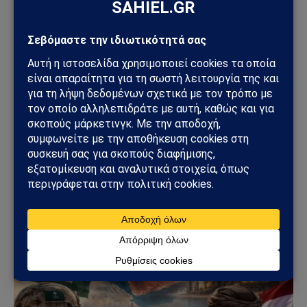
Facebook
Twitter
Pinterest
Tumblr
Sahiel Newsroom
Facebook
X
Pinterest
Instagram
Tumblr
(Twitter)
Το Sahiel.gr είναι ανεξάρτητη ψηφιακή πύλη ενημέρωσης
και ανάλυσης με έμφαση στη γεωπολιτική, τη διεθνή
ασφάλεια, τα εθνικά ζητήματα και τις διεθνείς εξελίξεις
που επηρεάζουν την Ελλάδα και τον ευρύτερο ελληνισμό.
ΔΕΙΤΕ ΕΠΙΣΗΣ →