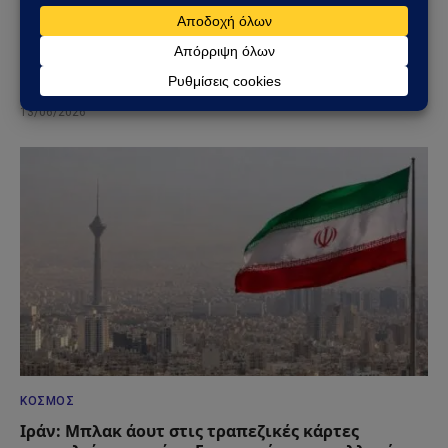
ΟΙΚΟΝΟΜΊΑ
Ρόμπερτ Κιγιοσάκι: «Έρχεται το μεγαλύτερο
οικονομικό κραχ στην ιστορία» – Νέα
προειδοποίηση για το 2026-2027
13/06/2026
ΚΌΣΜΟΣ
Ιράν: Μπλακ άουτ στις τραπεζικές κάρτες