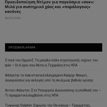
Προειδοποίηση Ντίμον για παγκόσμιο «σοκ»:
Μιλά για συστημικό χάος και «παράλογους»
κανόνες
06/04/2026
ΠΡΟΣΦΑΤΑ ΑΡΘΡΑ
Στενά του Ορμούζ: Το μεγάλο όπλο στρατηγικής ισχύος του
Ιράν – Οι 6 όροι που θέτει η Τεχεράνη στις ΗΠΑ
Φλέγεται το πακιστανικά ελεγχόμενο Κασμίρ: Νεκροί,
συγκρούσεις και εκλογές υπό τη σκιά μιας βαθιάς κρίσης
Άντονι Φάουτσι: Στο Υπουργείο Δικαιοσύνης η υπόθεσή του –
Τι πραγματικά συμβαίνει στις ΗΠΑ
Τυφώνας Dolphin: Σαρώνει την Οκινάουα – Τραυματίες,