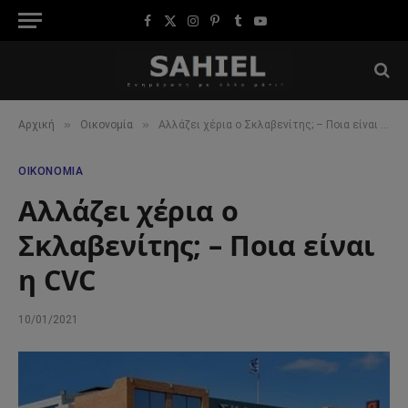
Facebook
X
Instagram
Pinterest
Tumblr
YouTube
(Twitter)
»
»
Αρχική
Οικονομία
Αλλάζει χέρια ο Σκλαβενίτης; – Ποια είναι η CVC
ΟΙΚΟΝΟΜΊΑ
Αλλάζει χέρια ο
Σκλαβενίτης; – Ποια είναι
η CVC
10/01/2021