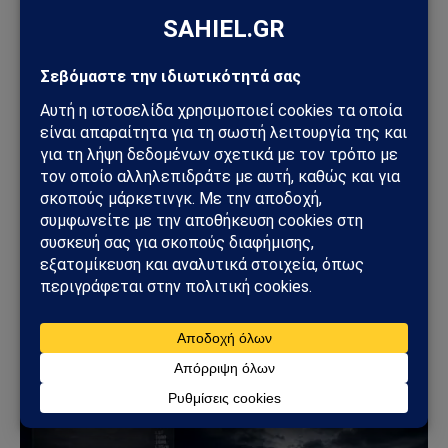
Facebook
Twitter
Pinterest
Tumblr
Sahiel Newsroom
Facebook
X
Pinterest
Instagram
Tumblr
(Twitter)
Το Sahiel.gr είναι ανεξάρτητη ψηφιακή πύλη ενημέρωσης
και ανάλυσης με έμφαση στη γεωπολιτική, τη διεθνή
ασφάλεια, τα εθνικά ζητήματα και τις διεθνείς εξελίξεις
που επηρεάζουν την Ελλάδα και τον ευρύτερο ελληνισμό.
ΔΕΙΤΕ ΕΠΙΣΗΣ →