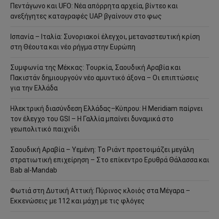
Πεντάγωνο και UFO: Νέα απόρρητα αρχεία, βίντεο και
ανεξήγητες καταγραφές UAP βγαίνουν στο φως
Ισπανία – Ιταλία: Συνοριακοί έλεγχοι, μεταναστευτική κρίση
στη Θέουτα και νέο ρήγμα στην Ευρώπη
Συμφωνία της Μέκκας: Τουρκία, Σαουδική Αραβία και
Πακιστάν δημιουργούν νέο αμυντικό άξονα – Οι επιπτώσεις
για την Ελλάδα
Ηλεκτρική διασύνδεση Ελλάδας–Κύπρου: Η Meridiam παίρνει
τον έλεγχο του GSI – Η Γαλλία μπαίνει δυναμικά στο
γεωπολιτικό παιχνίδι
Σαουδική Αραβία – Υεμένη: Το Ριάντ προετοιμάζει μεγάλη
στρατιωτική επιχείρηση – Στο επίκεντρο Ερυθρά Θάλασσα και
Bab al-Mandab
Φωτιά στη Δυτική Αττική: Πύρινος κλοιός στα Μέγαρα –
Εκκενώσεις με 112 και μάχη με τις φλόγες