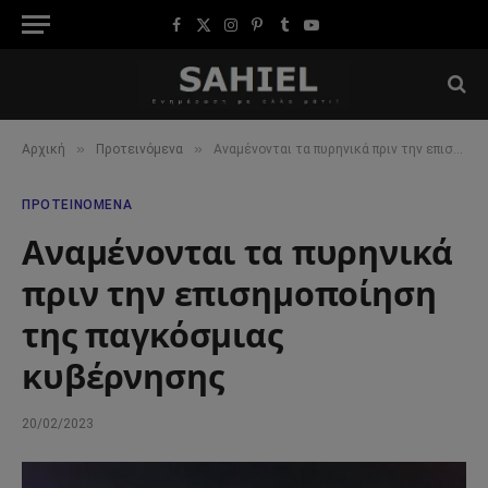
Facebook
X
Instagram
Pinterest
Tumblr
YouTube
(Twitter)
»
»
Αρχική
Προτεινόμενα
Αναμένονται τα πυρηνικά πριν την επισημοποίηση της παγκόσμιας κυβέρνησης
ΠΡΟΤΕΙΝΌΜΕΝΑ
Αναμένονται τα πυρηνικά
πριν την επισημοποίηση
της παγκόσμιας
κυβέρνησης
20/02/2023