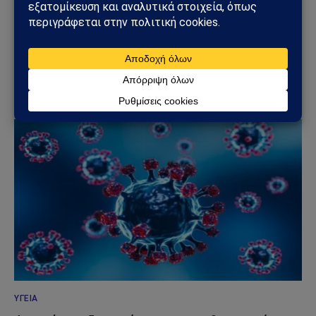
ΚΌΣΜΟΣ
Ιός hantavirus σε κρουαζιερόπλοιο στον
Ατλαντικό: Τρεις νεκροί και διεθνής συναγερμός
04/05/2026
ΥΓΕΊΑ