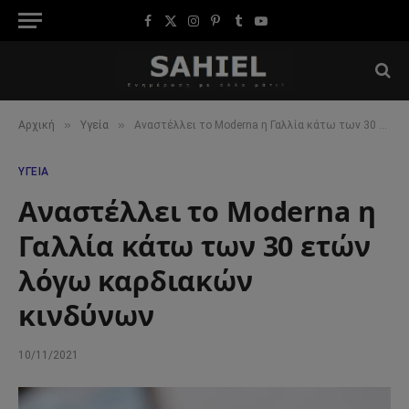
Facebook
X
Instagram
Pinterest
Tumblr
YouTube
(Twitter)
»
»
Αρχική
Υγεία
Αναστέλλει το Moderna η Γαλλία κάτω των 30 ετών λόγω καρδιακών κινδύνων
ΥΓΕΊΑ
Αναστέλλει το Moderna η
Γαλλία κάτω των 30 ετών
λόγω καρδιακών
κινδύνων
10/11/2021