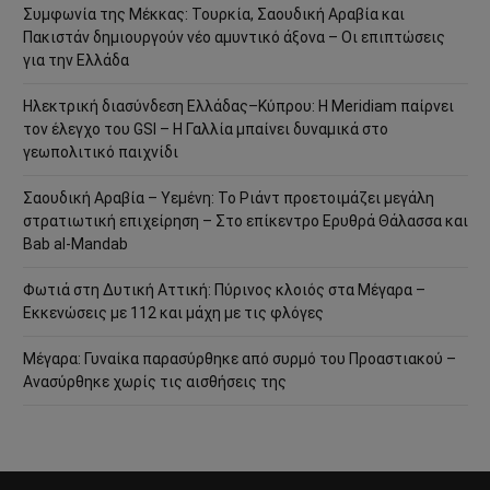
Συμφωνία της Μέκκας: Τουρκία, Σαουδική Αραβία και
Πακιστάν δημιουργούν νέο αμυντικό άξονα – Οι επιπτώσεις
για την Ελλάδα
Ηλεκτρική διασύνδεση Ελλάδας–Κύπρου: Η Meridiam παίρνει
τον έλεγχο του GSI – Η Γαλλία μπαίνει δυναμικά στο
γεωπολιτικό παιχνίδι
Σαουδική Αραβία – Υεμένη: Το Ριάντ προετοιμάζει μεγάλη
στρατιωτική επιχείρηση – Στο επίκεντρο Ερυθρά Θάλασσα και
Bab al-Mandab
Φωτιά στη Δυτική Αττική: Πύρινος κλοιός στα Μέγαρα –
Εκκενώσεις με 112 και μάχη με τις φλόγες
Μέγαρα: Γυναίκα παρασύρθηκε από συρμό του Προαστιακού –
Ανασύρθηκε χωρίς τις αισθήσεις της