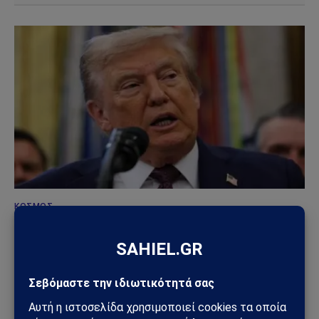
ΚΌΣΜΟΣ
ΗΠΑ – Ιράν: Νέος γύρος αμερικανικών
βομβαρδισμών μετά την ιρανική πυραυλική
επίθεση – Η Μέση Ανατολή εισέρχεται σε ακόμη
πιο επικίνδυνη φάση
31/07/2026