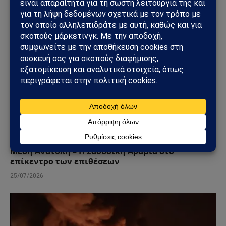
ΚΌΣΜΟΣ
ΗΠΑ – Ιράν: Οι Χούθι ανοίγουν νέο μέτωπο στη
Μέση Ανατολή – Η Σαουδική Αραβία στο
επίκεντρο των επιθέσεων
25/07/2026