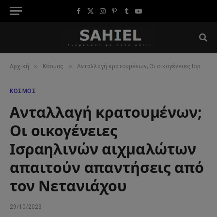
Facebook
X
Instagram
Pinterest
Tumblr
YouTube
(Twitter)
»
»
Αρχική
Κόσμος
Ανταλλαγή κρατουμένων; Οι οικογένειες Ισραηλινών αιχμαλώτων απαιτούν απαντήσεις από τον Νετανιάχου
ΚΌΣΜΟΣ
Ανταλλαγή κρατουμένων;
Οι οικογένειες
Ισραηλινών αιχμαλώτων
απαιτούν απαντήσεις από
τον Νετανιάχου
29/10/2023