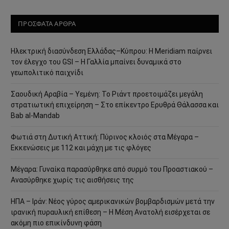
ΠΡΟΣΦΑΤΑ ΑΡΘΡΑ
Ηλεκτρική διασύνδεση Ελλάδας–Κύπρου: Η Meridiam παίρνει
τον έλεγχο του GSI – Η Γαλλία μπαίνει δυναμικά στο
γεωπολιτικό παιχνίδι
Σαουδική Αραβία – Υεμένη: Το Ριάντ προετοιμάζει μεγάλη
στρατιωτική επιχείρηση – Στο επίκεντρο Ερυθρά Θάλασσα και
Bab al-Mandab
Φωτιά στη Δυτική Αττική: Πύρινος κλοιός στα Μέγαρα –
Εκκενώσεις με 112 και μάχη με τις φλόγες
Μέγαρα: Γυναίκα παρασύρθηκε από συρμό του Προαστιακού –
Ανασύρθηκε χωρίς τις αισθήσεις της
ΗΠΑ – Ιράν: Νέος γύρος αμερικανικών βομβαρδισμών μετά την
ιρανική πυραυλική επίθεση – Η Μέση Ανατολή εισέρχεται σε
ακόμη πιο επικίνδυνη φάση