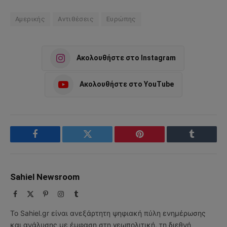
Αμερικής
Αντιθέσεις
Ευρώπης
Ακολουθήστε στο Instagram
Ακολουθήστε στο YouTube
Facebook
Twitter
Pinterest
Tumblr
Sahiel Newsroom
Facebook
X
Pinterest
Instagram
Tumblr
(Twitter)
Το Sahiel.gr είναι ανεξάρτητη ψηφιακή πύλη ενημέρωσης
και ανάλυσης με έμφαση στη γεωπολιτική, τη διεθνή