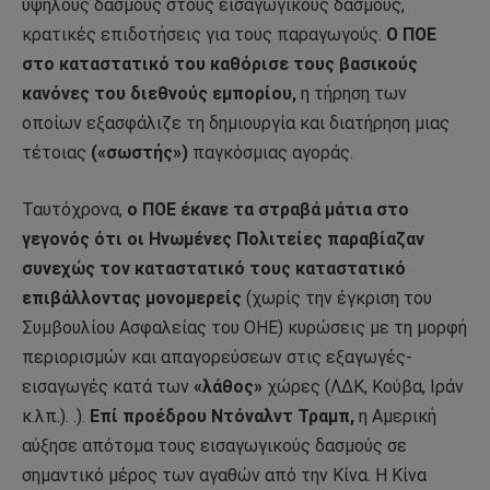
υψηλούς δασμούς στους εισαγωγικούς δασμούς,
κρατικές επιδοτήσεις για τους παραγωγούς.
Ο ΠΟΕ
στο καταστατικό του καθόρισε τους βασικούς
κανόνες του διεθνούς εμπορίου,
η τήρηση των
οποίων εξασφάλιζε τη δημιουργία και διατήρηση μιας
τέτοιας
(«σωστής»)
παγκόσμιας αγοράς.
Ταυτόχρονα,
ο ΠΟΕ έκανε τα στραβά μάτια στο
γεγονός ότι οι Ηνωμένες Πολιτείες παραβίαζαν
συνεχώς τον καταστατικό τους καταστατικό
επιβάλλοντας μονομερείς
(χωρίς την έγκριση του
Συμβουλίου Ασφαλείας του ΟΗΕ) κυρώσεις με τη μορφή
περιορισμών και απαγορεύσεων στις εξαγωγές-
εισαγωγές κατά των
«λάθος»
χώρες (ΛΔΚ, Κούβα, Ιράν
κ.λπ.). .).
Επί προέδρου Ντόναλντ Τραμπ,
η Αμερική
αύξησε απότομα τους εισαγωγικούς δασμούς σε
σημαντικό μέρος των αγαθών από την Κίνα. Η Κίνα