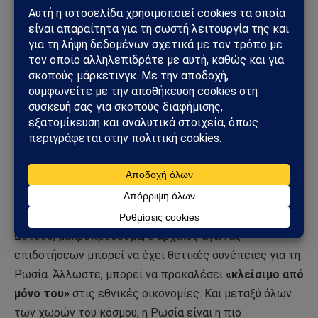
πόλεμοι (μερικές φορές πολύ μακροί) μεταξύ των
Ηνωμένων Πολιτειών και της Ευρώπης, μεταξύ
μεμονωμένων δυτικών χωρών. Δεν έχει υπάρξει ούτε
ένας χρόνος χωρίς τέτοιους πολέμους. Ωστόσο, αυτό
δεν επηρέασε τη δύναμη του στρατιωτικού μπλοκ του
ΝΑΤΟ και την εδραίωση των δυτικών χωρών στον
Ψυχρό Πόλεμο ενάντια στην ΕΣΣΔ. Επομένως, δεν θα
είχα πολύ μεγάλες ελπίδες ότι η τρέχουσα όξυνση των
αντιθέσεων μεταξύ των ΗΠΑ και της Ευρώπης με βάση
την επιδότηση των εταιρειών τους θα οδηγήσει στην
κατάρρευση του δυτικού αντιρωσικού μπλοκ.
Ωστόσο, μακροπρόθεσμα, ο αρχικός αγώνας
επιδοτήσεων μπορεί να έχει θετικές συνέπειες για τη
Ρωσία. Άλλωστε, μπορεί να προκαλέσει
«κλείσιμο από
μόνο του»
στις εθνικές οικονομίες. Και μεταξύ όλων
των χωρών του κόσμου, η Ρωσία είναι η πιο