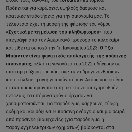
όλους τους κανόνες του
«δίκαιου»
εμπορίου.
Πρόκειται για κυρώσεις, υψηλούς δασμούς και
κρατικές επιδοτήσεις για την οικονομία μας. Το
τελευταίο έχει τη μορφή της ψήφισης του νόμου
«Σχετικά με τη μείωση του πληθωρισμού»
, που
υπεγράφη από τον Αμερικανό πρόεδρο το καλοκαίρι
και τίθεται σε ισχύ την 1η Ιανουαρίου 2023.
Ο Τζο
Μπάιντεν είναι φανατικός απολογητής της πράσινης
οικονομίας,
αλλά τα γεγονότα του 2022 οδήγησαν σε
απότομη αύξηση του κόστους των υδρογονανθράκων
και σε έλλειψη ενεργειακών πόρων. Ακόμη και εκείνοι
οι τύποι καυσίμων που επρόκειτο να απαγορευθούν
εντελώς τα επόμενα χρόνια άρχισαν να
χρησιμοποιούνται. Για παράδειγμα, κάρβουνο, τύρφη,
ακόμη και καυσόξυλα. Η πράσινη ενέργεια και μια σειρά
από πράσινες βιομηχανίες (για παράδειγμα, η
παραγωγή ηλεκτρικών οχημάτων) βρίσκονται στα