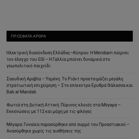
ΠΡΟΣΦΑΤΑ ΑΡΘΡΑ
Ηλεκτρική διασύνδεση Ελλάδας–Κύπρου: Η Meridiam παίρνει
τον έλεγχο του GSI – Η Γαλλία μπαίνει δυναμικά στο
γεωπολιτικό παιχνίδι
Σαουδική Αραβία – Υεμένη: Το Ριάντ προετοιμάζει μεγάλη
στρατιωτική επιχείρηση – Στο επίκεντρο Ερυθρά Θάλασσα και
Bab al-Mandab
Φωτιά στη Δυτική Αττική: Πύρινος κλοιός στα Μέγαρα –
Εκκενώσεις με 112 και μάχη με τις φλόγες
Μέγαρα: Γυναίκα παρασύρθηκε από συρμό του Προαστιακού –
Ανασύρθηκε χωρίς τις αισθήσεις της