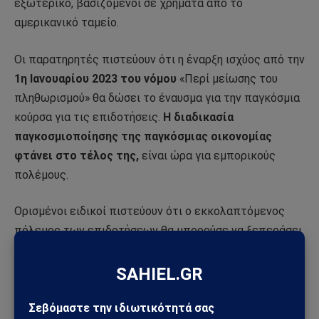
εξωτερικό, βασιζόμενοι σε χρήματα από το
αμερικανικό ταμείο.
Οι παρατηρητές πιστεύουν ότι η έναρξη ισχύος από την
1η Ιανουαρίου 2023 του νόμου
«Περί μείωσης του
πληθωρισμού» θα δώσει το έναυσμα για την παγκόσμια
κούρσα για τις επιδοτήσεις.
Η διαδικασία
παγκοσμιοποίησης της παγκόσμιας οικονομίας
φτάνει στο τέλος της,
είναι ώρα για εμπορικούς
πολέμους.
Ορισμένοι ειδικοί πιστεύουν ότι ο εκκολαπτόμενος
πόλεμος των επιδοτήσεων θα μπορούσε να ξεπεράσει
την οικονομία και το εμπόριο και να οδηγήσει σε
πολιτική διάσπαση στο συλλογικό δυτικό μπλοκ.
Αρκεί
να θυμηθούμε ότι την εποχή που δεν υπήρχε ΠΟΕ
(που δημιουργήθηκε το 1947), υπήρχαν εμπορικοί