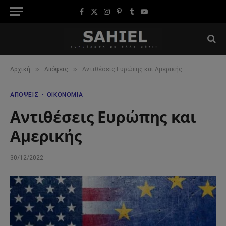
Facebook
X
Instagram
Pinterest
Tumblr
YouTube
(Twitter)
»
»
Αρχική
Απόψεις
Αντιθέσεις Ευρώπης και Αμερικής
ΑΠΌΨΕΙΣ
ΟΙΚΟΝΟΜΊΑ
Αντιθέσεις Ευρώπης και
Αμερικής
30/12/2022