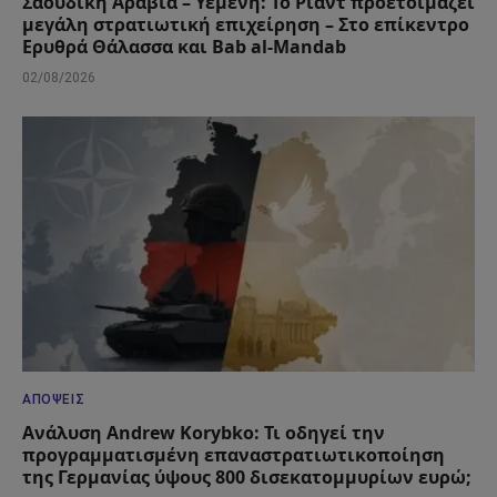
Σαουδική Αραβία – Υεμένη: Το Ριάντ προετοιμάζει
μεγάλη στρατιωτική επιχείρηση – Στο επίκεντρο
Ερυθρά Θάλασσα και Bab al-Mandab
02/08/2026
ΑΠΌΨΕΙΣ
Ανάλυση Andrew Korybko: Τι οδηγεί την
προγραμματισμένη επαναστρατιωτικοποίηση
της Γερμανίας ύψους 800 δισεκατομμυρίων ευρώ;