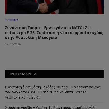
ΤΟΥΡΚΊΑ
Συνάντηση Τραμπ – Ερντογάν στο ΝΑΤΟ: Στο
επίκεντρο F-35, Συρία και η νέα ισορροπία ισχύος
στην Ανατολική Μεσόγειο
07/07/2026
ΠΡΟΣΦΑΤΑ ΑΡΘΡΑ
Ηλεκτρική διασύνδεση Ελλάδας–Κύπρου: Η Meridiam παίρνει
τον έλεγχο του GSI – Η Γαλλία μπαίνει δυναμικά στο
γεωπολιτικό παιχνίδι
Σαουδική Αραβία – Υεμένη: Το Ριάντ προετοιμάζει μεγάλη