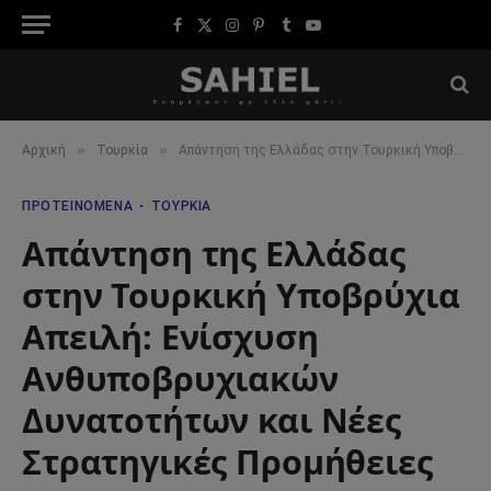
Facebook
X
Instagram
Pinterest
Tumblr
YouTube
(Twitter)
»
»
Αρχική
Τουρκία
Απάντηση της Ελλάδας στην Τουρκική Υποβρύχια Απειλή: Ενίσχυση Ανθυποβρυχιακών Δυνατοτήτων και Νέες Στρατηγικές Προμήθειες
ΠΡΟΤΕΙΝΌΜΕΝΑ
ΤΟΥΡΚΊΑ
Απάντηση της Ελλάδας
στην Τουρκική Υποβρύχια
Απειλή: Ενίσχυση
Ανθυποβρυχιακών
Δυνατοτήτων και Νέες
Στρατηγικές Προμήθειες