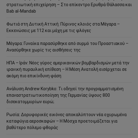
στρατιωτική επιχείρηση – Στο επίκεντρο Ερυθρά Θάλασσα και
Bab al-Mandab
Φωτιά στη Δυτική Αττική: Πύρινος κλοιός στα Μέγαρα –
Εκκενώσεις με 112 και μάχη με τις φλόγες
Μέγαρα: Γυναίκα παρασύρθηκε από συρμό του Προαστιακού –
Ανασύρθηκε χωρίς τις αισθήσεις της
ΗΠΑ – Ιράν: Νέος γύρος αμερικανικών βομβαρδισμών μετά την
ιρανική πυραυλική επίθεση – Η Μέση Ανατολή εισέρχεται σε
ακόμη πιο επικίνδυνη φάση
Ανάλυση Andrew Korybko: Τι οδηγεί την προγραμματισμένη
επαναστρατιωτικοποίηση της Γερμανίας ύψους 800
δισεκατομμυρίων ευρώ;
Ρωσία: Δορυφορικές εικόνες αποκαλύπτουν νέα οχυρωμένα
καταφύγια αεροσκαφών – Η Μόσχα προετοιμάζεται για
βαθύτερο πόλεμο φθοράς