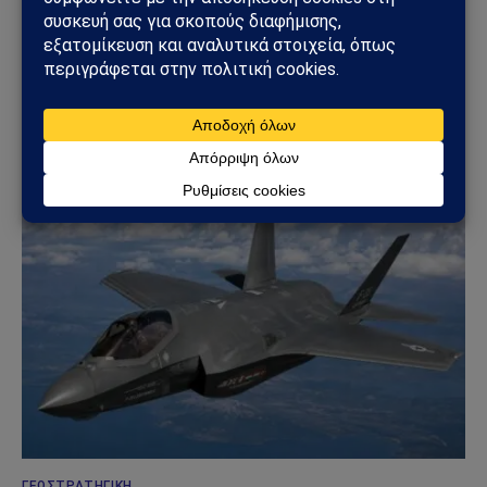
ΤΟΥΡΚΊΑ
Τουρκία – Χαμάς: Ο Χακάν Φιντάν συναντήθηκε
με τον νέο ηγέτη της Χαμάς – Ισχυρό γεωπολιτικό
μήνυμα προς Ισραήλ και Δύση
30/07/2026
ΓΕΩΣΤΡΑΤΗΓΙΚΉ